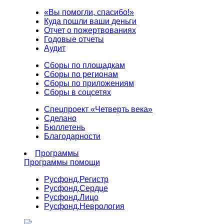
«Вы помогли, спасибо!»
Куда пошли ваши деньги
Отчет о пожертвованиях
Годовые отчеты
Аудит
Сборы по площадкам
Сборы по регионам
Сборы по приложениям
Сборы в соцсетях
Спецпроект «Четверть века»
Сделано
Бюллетень
Благодарности
Программы
Программы помощи
Русфонд.
Регистр
Русфонд.
Сердце
Русфонд.
Лицо
Русфонд.
Неврология