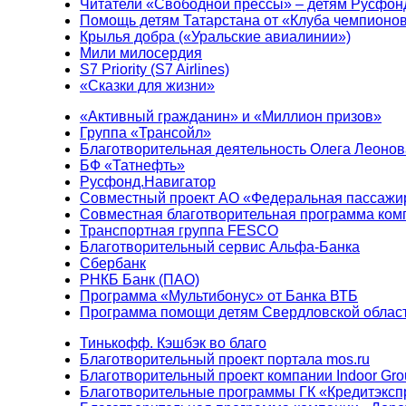
Читатели «Свободной прессы» – детям Русфон
Помощь детям Татарстана от «Клуба чемпионо
Крылья добра («Уральские авиалинии»)
Мили милосердия
S7 Priority (S7 Airlines)
«Сказки для жизни»
«Активный гражданин» и «Миллион призов»
Группа «Трансойл»
Благотворительная деятельность Олега Леонов
БФ «Татнефть»
Русфонд.Навигатор
Совместный проект АО «Федеральная пассажи
Совместная благотворительная программа ком
Транспортная группа FESCO
Благотворительный сервис Альфа-Банка
Сбербанк
РНКБ Банк (ПАО)
Программа «Мультибонус» от Банка ВТБ
Программа помощи детям Свердловской област
Тинькофф. Кэшбэк во благо
Благотворительный проект портала mos.ru
Благотворительный проект компании Indoor Gro
Благотворительные программы ГК «Кредитэксп