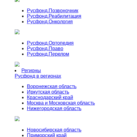
Русфонд.
Позвоночник
Русфонд.
Реабилитация
Русфонд.
Онкология
Русфонд.
Ортопедия
Русфонд.
Право
Русфонд.
Перелом
Регионы
Русфонд в регионах
Воронежская область
Иркутская область
Краснодарский край
Москва и Московская область
Нижегородская область
Новосибирская область
Приморский край