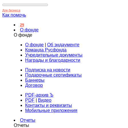
Для бизнеса
Как помочь
29
О фонде
О фонде
О фонде
|
Об эндаументе
Команда Русфонда
Учредительные документы
Награды и благодарности
Подписка на новости
Подарочные сертификаты
Баннеры
Договор
PDF-архив Ъ
PDF
|
Видео
Контакты и реквизиты
Мобильные приложения
Отчеты
Отчеты