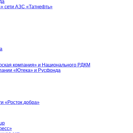
да
в» сети АЗС «Татнефть»
а
рская компания» и Национального РДКМ
пании «Ютека» и Русфонда
и «Росток добра»
up
ресс»