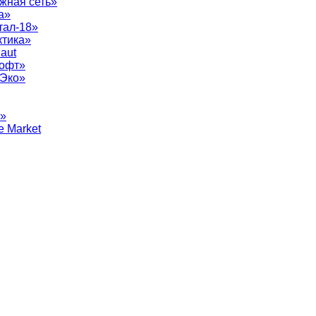
жная сеть»
а»
тал-18»
ктика»
aut
софт»
рЭко»
т»
e Market