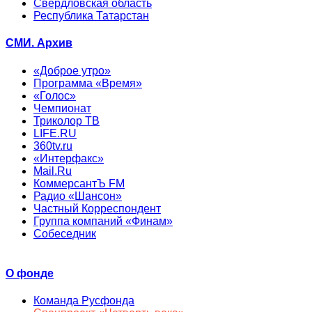
Свердловская область
Республика Татарстан
СМИ. Архив
«Доброе утро»
Программа «Время»
«Голос»
Чемпионат
Триколор ТВ
LIFE.RU
360tv.ru
«Интерфакс»
Mail.Ru
КоммерсантЪ FM
Радио «Шансон»
Частный Корреспондент
Группа компаний «Финам»
Собеседник
О фонде
Команда Русфонда