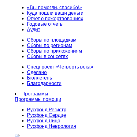
«Вы помогли, спасибо!»
Куда пошли ваши деньги
Отчет о пожертвованиях
Годовые отчеты
Аудит
Сборы по площадкам
Сборы по регионам
Сборы по приложениям
Сборы в соцсетях
Спецпроект «Четверть века»
Сделано
Бюллетень
Благодарности
Программы
Программы помощи
Русфонд.
Регистр
Русфонд.
Сердце
Русфонд.
Лицо
Русфонд.
Неврология