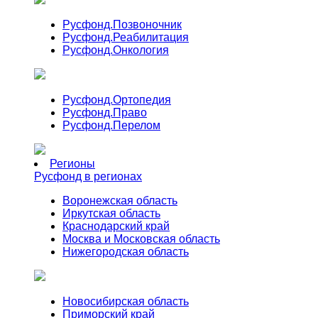
Русфонд.
Позвоночник
Русфонд.
Реабилитация
Русфонд.
Онкология
Русфонд.
Ортопедия
Русфонд.
Право
Русфонд.
Перелом
Регионы
Русфонд в регионах
Воронежская область
Иркутская область
Краснодарский край
Москва и Московская область
Нижегородская область
Новосибирская область
Приморский край