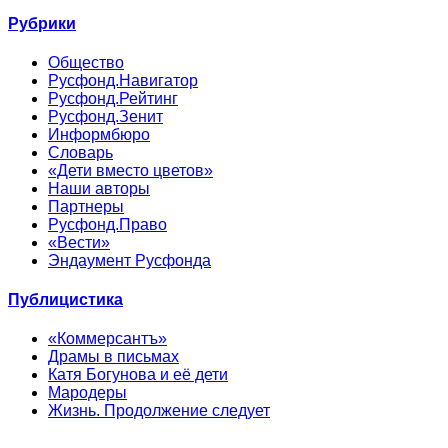
Рубрики
Общество
Русфонд.Навигатор
Русфонд.Рейтинг
Русфонд.Зенит
Информбюро
Словарь
«Дети вместо цветов»
Наши авторы
Партнеры
Русфонд.Право
«Вести»
Эндаумент Русфонда
Публицистика
«Коммерсантъ»
Драмы в письмах
Катя Богунова и её дети
Мародеры
Жизнь. Продолжение следует