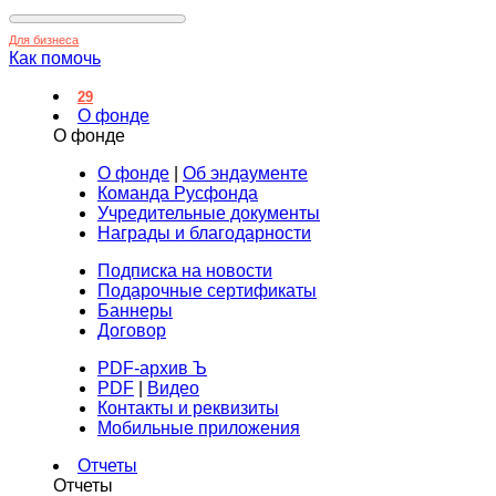
Для бизнеса
Как помочь
29
О фонде
О фонде
О фонде
|
Об эндаументе
Команда Русфонда
Учредительные документы
Награды и благодарности
Подписка на новости
Подарочные сертификаты
Баннеры
Договор
PDF-архив Ъ
PDF
|
Видео
Контакты и реквизиты
Мобильные приложения
Отчеты
Отчеты