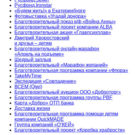
Русфонд.Ironstar
«Будем жить!» в Екатеринбурге
Фотовыставка «Угадай донора»
Благотворительный показ к/ф «Война Анны»
Благотворительный проект компании ALBA
Благотворительная акция «Главпсихплав»
Дмитрий Хворостовский
и друзья – детям
Благотворительный онлайн‑марафон
«Апрель на подъеме»
Щедрый заплыв
Благотворительный «Марафон желаний»
Благотворительная программа компании «Флора»
TakeMyTime
Экспедиция «Совпадение»
ВСЕМ (Qiwi)
Благотворительный аукцион ООО «Доброторг»
Благотворительная программа группы PBF
Карта «Добро» ОТП банка
Доставка жизни
Благотворительная программа помощи детям
компании QuickMADE
Группа компаний «О’КЕЙ»
Благотворительный проект «Коробка храбрости»