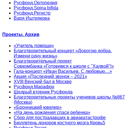
Русфонд.Ортопедия
Русфонд.Spina bifida
Русфонд.Регистр
Варя Иштрякова
Проекты. Архив
«Учитель помощи»
Благотворительный концерт «Дорогою добра.
Измени одну жизнь»
Благотворительный проект
Совкомбанка «Готовимся к школе с "Халвой"!»
Гала-концерт «Иван Васильев. С любовью…»
Акция «Последний звонок – 2021»
XVIII Венский бал в Москве
Русфонд.Марафон
Щедрый вторник Русфонда
Благотворительные проекты учеников школы №867
(Москва)
«Бронницкий ювелир»
«На день рождения спаси ребенка»
Сбор для пострадавших в авиакатастрофе
Бюллетень доноров костного мозга Кровь5
Русфонд.Зенит