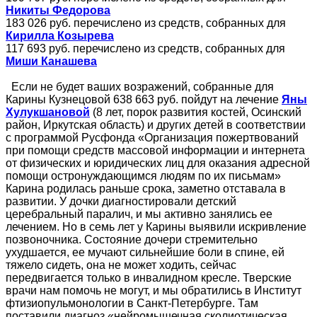
Никиты Федорова
183 026 руб. перечислено из средств, собранных для
Кирилла Козырева
117 693 руб. перечислено из средств, собранных для
Миши Канашева
Если не будет ваших возражений, собранные для
Карины Кузнецовой 638 663 руб. пойдут на лечение
Яны
Хулукшановой
(8 лет, порок развития костей, Осинский
район, Иркутская область) и других детей в соответствии
с программой Русфонда «Организация пожертвований
при помощи средств массовой информации и интернета
от физических и юридических лиц для оказания адресной
помощи остронуждающимся людям по их письмам»
Карина родилась раньше срока, заметно отставала в
развитии. У дочки диагностировали детский
церебральный паралич, и мы активно занялись ее
лечением. Но в семь лет у Карины выявили искривление
позвоночника. Состояние дочери стремительно
ухудшается, ее мучают сильнейшие боли в спине, ей
тяжело сидеть, она не может ходить, сейчас
передвигается только в инвалидном кресле. Тверские
врачи нам помочь не могут, и мы обратились в Институт
фтизиопульмонологии в Санкт-Петербурге. Там
поставили диагноз «нейромышечная сколиотическая