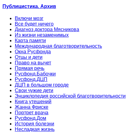
Публицистика. Архив
Включи мозг
Все будет ничего
Диагноз доктора Мясникова
Из жизни незаменимых
Карта памяти
Международная благотворительность
Окна Русфонда
Отцы и дети
Право на вычет
Прямая речь
Русфонд.Бабочки
Русфонд.ДЦП
ДЦП в большом городе
Свои чужие дети
Энциклопедия российской благотворительности
Книга утешений
Жанна Фриске
Портрет врача
Русфонд.Дом
История болезни
Несладкая жизнь