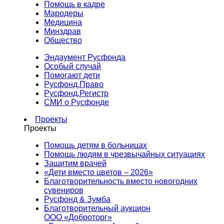
Помощь в кадре
Мародеры
Медицина
Минздрав
Общество
Эндаумент Русфонда
Особый случай
Помогают дети
Русфонд.Право
Русфонд.Регистр
СМИ о Русфонде
Проекты
Проекты
Помощь детям в больницах
Помощь людям в чрезвычайных ситуациях
Защитим врачей
«Дети вместо цветов – 2026»
Благотворительность вместо новогодних
сувениров
Русфонд & Зумба
Благотворительный аукцион
ООО «Доброторг»