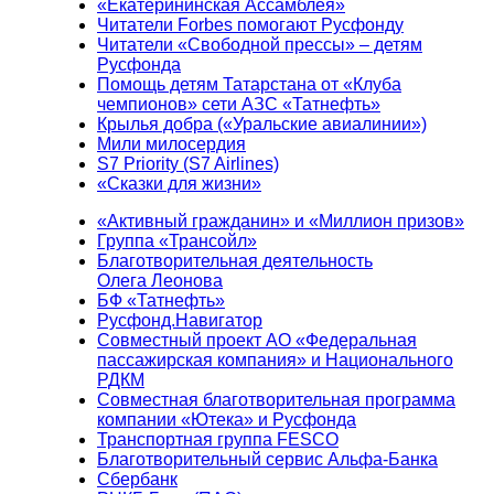
«Екатерининская Ассамблея»
Читатели Forbes помогают Русфонду
Читатели «Свободной прессы» – детям
Русфонда
Помощь детям Татарстана от «Клуба
чемпионов» сети АЗС «Татнефть»
Крылья добра («Уральские авиалинии»)
Мили милосердия
S7 Priority (S7 Airlines)
«Сказки для жизни»
«Активный гражданин» и «Миллион призов»
Группа «Трансойл»
Благотворительная деятельность
Олега Леонова
БФ «Татнефть»
Русфонд.Навигатор
Совместный проект АО «Федеральная
пассажирская компания» и Национального
РДКМ
Совместная благотворительная программа
компании «Ютека» и Русфонда
Транспортная группа FESCO
Благотворительный сервис Альфа-Банка
Сбербанк