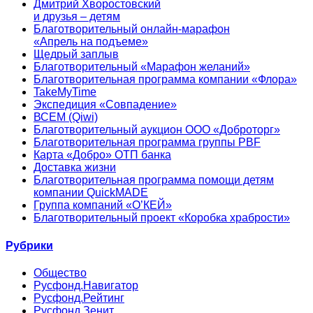
Дмитрий Хворостовский
и друзья – детям
Благотворительный онлайн‑марафон
«Апрель на подъеме»
Щедрый заплыв
Благотворительный «Марафон желаний»
Благотворительная программа компании «Флора»
TakeMyTime
Экспедиция «Совпадение»
ВСЕМ (Qiwi)
Благотворительный аукцион ООО «Доброторг»
Благотворительная программа группы PBF
Карта «Добро» ОТП банка
Доставка жизни
Благотворительная программа помощи детям
компании QuickMADE
Группа компаний «О’КЕЙ»
Благотворительный проект «Коробка храбрости»
Рубрики
Общество
Русфонд.Навигатор
Русфонд.Рейтинг
Русфонд.Зенит