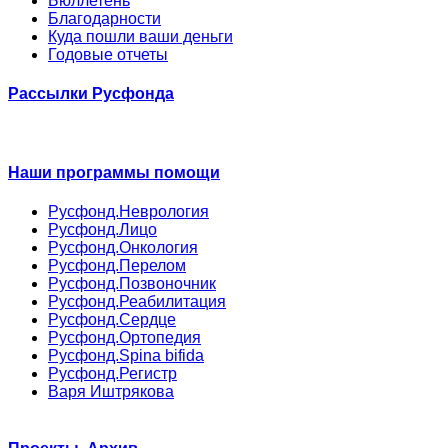
Бюллетень
Благодарности
Куда пошли ваши деньги
Годовые отчеты
Рассылки Русфонда
Наши программы помощи
Русфонд.Неврология
Русфонд.Лицо
Русфонд.Онкология
Русфонд.Перелом
Русфонд.Позвоночник
Русфонд.Реабилитация
Русфонд.Сердце
Русфонд.Ортопедия
Русфонд.Spina bifida
Русфонд.Регистр
Варя Иштрякова