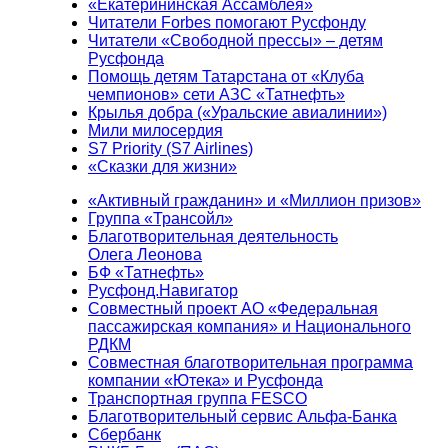
«Екатерининская Ассамблея»
Читатели Forbes помогают Русфонду
Читатели «Свободной прессы» – детям
Русфонда
Помощь детям Татарстана от «Клуба
чемпионов» сети АЗС «Татнефть»
Крылья добра («Уральские авиалинии»)
Мили милосердия
S7 Priority (S7 Airlines)
«Сказки для жизни»
«Активный гражданин» и «Миллион призов»
Группа «Трансойл»
Благотворительная деятельность
Олега Леонова
БФ «Татнефть»
Русфонд.Навигатор
Совместный проект АО «Федеральная
пассажирская компания» и Национального
РДКМ
Совместная благотворительная программа
компании «Ютека» и Русфонда
Транспортная группа FESCO
Благотворительный сервис Альфа-Банка
Сбербанк