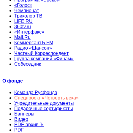
«Голос»
Чемпионат
Триколор ТВ
LIFE.RU
360tv.ru
«Интерфакс»
Mail.Ru
КоммерсантЪ FM
Радио «Шансон»
Частный Корреспондент
Группа компаний «Финам»
Собеседник
О фонде
Команда Русфонда
Спецпроект «Четверть века»
Учредительные документы
Подарочные сертификаты
Баннеры
Видео
PDF-архив Ъ
PDF