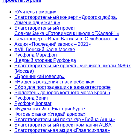
Проекты. Архив
«Учитель помощи»
Благотворительный концерт «Дорогою добра.
Измени одну жизнь»
Благотворительный проект
Совкомбанка «Готовимся к школе с "Халвой"!»
Гала-концерт «Иван Васильев. С любовью…»
Акция «Последний звонок – 2021»
XVIII Венский бал в Москве
Русфонд.Марафон
Щедрый вторник Русфонда
Благотворительные проекты учеников школы №867
(Москва)
«Бронницкий ювелир»
«На день рождения спаси ребенка»
Сбор для пострадавших в авиакатастрофе
Бюллетень доноров костного мозга Кровь5
Русфонд.Зенит
Русфонд.Ironstar
«Будем жить!» в Екатеринбурге
Фотовыставка «Угадай донора»
Благотворительный показ к/ф «Война Анны»
Благотворительный проект компании ALBA
Благотворительная акция «Главпсихплав»