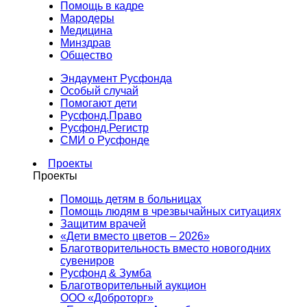
Помощь в кадре
Мародеры
Медицина
Минздрав
Общество
Эндаумент Русфонда
Особый случай
Помогают дети
Русфонд.Право
Русфонд.Регистр
СМИ о Русфонде
Проекты
Проекты
Помощь детям в больницах
Помощь людям в чрезвычайных ситуациях
Защитим врачей
«Дети вместо цветов – 2026»
Благотворительность вместо новогодних
сувениров
Русфонд & Зумба
Благотворительный аукцион
ООО «Доброторг»