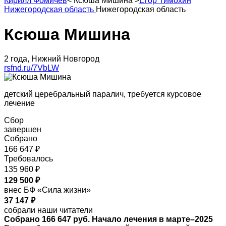
Кирилл Фомичев
<
Ксюша Мишина
>
Егор Тимохин
Нижегородская область
Нижегородская область
Ксюша Мишина
2 года, Нижний Новгород
rsfnd.ru/7VbLW
детский церебральный паралич, требуется курсовое
лечение
Сбор
завершен
Собрано
166 647 ₽
Требовалось
135 960 ₽
129 500 ₽
внес БФ «Сила жизни»
37 147 ₽
собрали наши читатели
Собрано 166 647 руб. Начало лечения в марте–2025