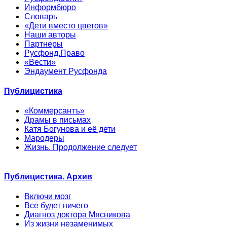
Информбюро
Словарь
«Дети вместо цветов»
Наши авторы
Партнеры
Русфонд.Право
«Вести»
Эндаумент Русфонда
Публицистика
«Коммерсантъ»
Драмы в письмах
Катя Богунова и её дети
Мародеры
Жизнь. Продолжение следует
Публицистика. Архив
Включи мозг
Все будет ничего
Диагноз доктора Мясникова
Из жизни незаменимых