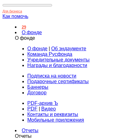
Для бизнеса
Как помочь
29
О фонде
О фонде
О фонде
|
Об эндаументе
Команда Русфонда
Учредительные документы
Награды и благодарности
Подписка на новости
Подарочные сертификаты
Баннеры
Договор
PDF-архив Ъ
PDF
|
Видео
Контакты и реквизиты
Мобильные приложения
Отчеты
Отчеты