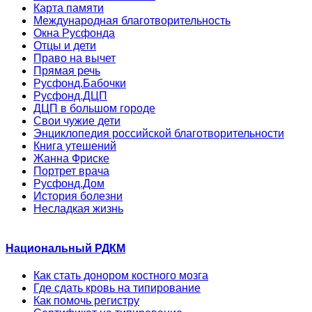
Карта памяти
Международная благотворительность
Окна Русфонда
Отцы и дети
Право на вычет
Прямая речь
Русфонд.Бабочки
Русфонд.ДЦП
ДЦП в большом городе
Свои чужие дети
Энциклопедия российской благотворительности
Книга утешений
Жанна Фриске
Портрет врача
Русфонд.Дом
История болезни
Несладкая жизнь
Национальный РДКМ
Как стать донором костного мозга
Где сдать кровь на типирование
Как помочь регистру