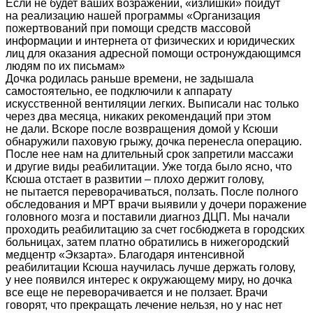
Если не будет ваших возражений, «излишки» пойдут
на реализацию нашей программы «Организация
пожертвований при помощи средств массовой
информации и интернета от физических и юридических
лиц для оказания адресной помощи остронуждающимся
людям по их письмам»
Дочка родилась раньше времени, не задышала
самостоятельно, ее подключили к аппарату
искусственной вентиляции легких. Выписали нас только
через два месяца, никаких рекомендаций при этом
не дали. Вскоре после возвращения домой у Ксюши
обнаружили паховую грыжу, дочка перенесла операцию.
После нее нам на длительный срок запретили массажи
и другие виды реабилитации. Уже тогда было ясно, что
Ксюша отстает в развитии – плохо держит голову,
не пытается переворачиваться, ползать. После полного
обследования и МРТ врачи выявили у дочери поражение
головного мозга и поставили диагноз ДЦП. Мы начали
проходить реабилитацию за счет госбюджета в городских
больницах, затем платно обратились в нижегородский
медцентр «Экзарта». Благодаря интенсивной
реабилитации Ксюша научилась лучше держать голову,
у нее появился интерес к окружающему миру, но дочка
все еще не переворачивается и не ползает. Врачи
говорят, что прекращать лечение нельзя, но у нас нет