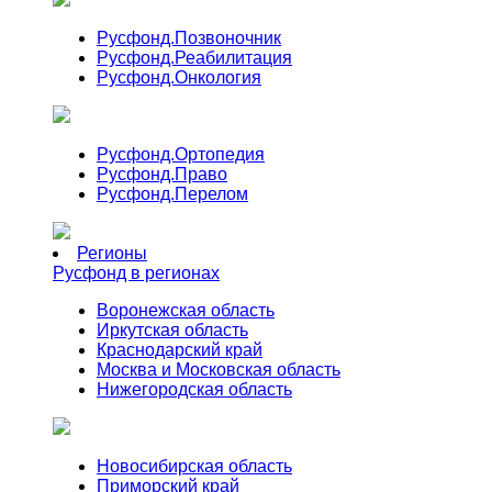
Русфонд.
Позвоночник
Русфонд.
Реабилитация
Русфонд.
Онкология
Русфонд.
Ортопедия
Русфонд.
Право
Русфонд.
Перелом
Регионы
Русфонд в регионах
Воронежская область
Иркутская область
Краснодарский край
Москва и Московская область
Нижегородская область
Новосибирская область
Приморский край