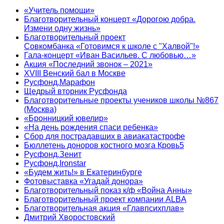
«Учитель помощи»
Благотворительный концерт «Дорогою добра.
Измени одну жизнь»
Благотворительный проект
Совкомбанка «Готовимся к школе с "Халвой"!»
Гала-концерт «Иван Васильев. С любовью…»
Акция «Последний звонок – 2021»
XVIII Венский бал в Москве
Русфонд.Марафон
Щедрый вторник Русфонда
Благотворительные проекты учеников школы №867
(Москва)
«Бронницкий ювелир»
«На день рождения спаси ребенка»
Сбор для пострадавших в авиакатастрофе
Бюллетень доноров костного мозга Кровь5
Русфонд.Зенит
Русфонд.Ironstar
«Будем жить!» в Екатеринбурге
Фотовыставка «Угадай донора»
Благотворительный показ к/ф «Война Анны»
Благотворительный проект компании ALBA
Благотворительная акция «Главпсихплав»
Дмитрий Хворостовский