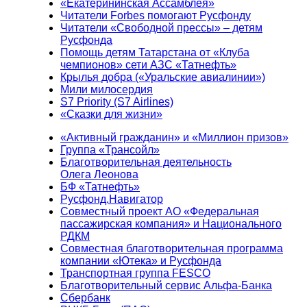
«Екатерининская Ассамблея»
Читатели Forbes помогают Русфонду
Читатели «Свободной прессы» – детям
Русфонда
Помощь детям Татарстана от «Клуба
чемпионов» сети АЗС «Татнефть»
Крылья добра («Уральские авиалинии»)
Мили милосердия
S7 Priority (S7 Airlines)
«Сказки для жизни»
«Активный гражданин» и «Миллион призов»
Группа «Трансойл»
Благотворительная деятельность
Олега Леонова
БФ «Татнефть»
Русфонд.Навигатор
Совместный проект АО «Федеральная
пассажирская компания» и Национального
РДКМ
Совместная благотворительная программа
компании «Ютека» и Русфонда
Транспортная группа FESCO
Благотворительный сервис Альфа-Банка
Сбербанк