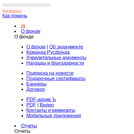
Для бизнеса
Как помочь
29
О фонде
О фонде
О фонде
|
Об эндаументе
Команда Русфонда
Учредительные документы
Награды и благодарности
Подписка на новости
Подарочные сертификаты
Баннеры
Договор
PDF-архив Ъ
PDF
|
Видео
Контакты и реквизиты
Мобильные приложения
Отчеты
Отчеты