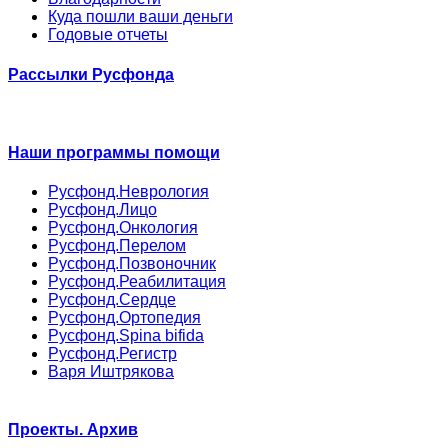
Куда пошли ваши деньги
Годовые отчеты
Рассылки Русфонда
Наши программы помощи
Русфонд.Неврология
Русфонд.Лицо
Русфонд.Онкология
Русфонд.Перелом
Русфонд.Позвоночник
Русфонд.Реабилитация
Русфонд.Сердце
Русфонд.Ортопедия
Русфонд.Spina bifida
Русфонд.Регистр
Варя Иштрякова
Проекты. Архив