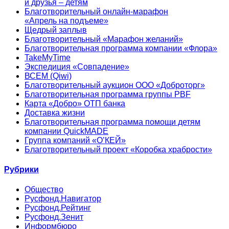
и друзья – детям
Благотворительный онлайн‑марафон
«Апрель на подъеме»
Щедрый заплыв
Благотворительный «Марафон желаний»
Благотворительная программа компании «Флора»
TakeMyTime
Экспедиция «Совпадение»
ВСЕМ (Qiwi)
Благотворительный аукцион ООО «Доброторг»
Благотворительная программа группы PBF
Карта «Добро» ОТП банка
Доставка жизни
Благотворительная программа помощи детям
компании QuickMADE
Группа компаний «О’КЕЙ»
Благотворительный проект «Коробка храбрости»
Рубрики
Общество
Русфонд.Навигатор
Русфонд.Рейтинг
Русфонд.Зенит
Информбюро