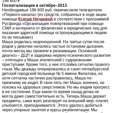
196 600 ₽
Госпитализация в октябре–2013
Необходимые 196 600 руб. перечислили телезрители
«Первого канала» (из средств, собранных в ходе акции
помощи
Ксюше Нечаевой
в соответствии с программой
Русфонда «Организация пожертвований при помощи
СМИ и интернета от физических и юридических лиц для
оказания адресной помощи остронуждающимся людям
по их письмам»)
Маша родилась недоношенной. На третьи сутки после
родов у девочки начались частые остановки дыхания,
почти месяц мы провели в реанимации. Основной
диагноз – ДЦП и задержка нервно-психического развития
– отягощен у Маши эпилепсией с судорожными
приступами. Кроме того, у нее отслойка сетчатки правого
глаза. Мы дважды оперировались в санкт-петербургской
детской городской больнице № 5 имени Филатова, но
хотя сетчатка частично расправилась, Маша по-
прежнему не видит. В свои пять лет Маша, конечно, не
похожа на здоровых сверстников. Но мы видим прогресс
в ее состоянии. Еще какое-то время назад дочка не
могла даже самостоятельно есть. Теперь Маша держит
предметы, сама жует, реагирует на внешний мир: плачет,
улыбается, приподнимается. Этого удалось добиться
через упорные занятия и курсы реабилитации. Мы