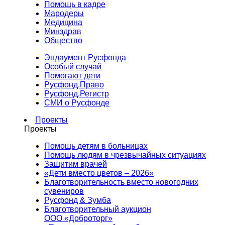
Помощь в кадре
Мародеры
Медицина
Минздрав
Общество
Эндаумент Русфонда
Особый случай
Помогают дети
Русфонд.Право
Русфонд.Регистр
СМИ о Русфонде
Проекты
Проекты
Помощь детям в больницах
Помощь людям в чрезвычайных ситуациях
Защитим врачей
«Дети вместо цветов – 2026»
Благотворительность вместо новогодних
сувениров
Русфонд & Зумба
Благотворительный аукцион
ООО «Доброторг»