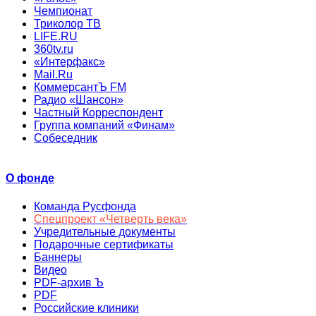
Чемпионат
Триколор ТВ
LIFE.RU
360tv.ru
«Интерфакс»
Mail.Ru
КоммерсантЪ FM
Радио «Шансон»
Частный Корреспондент
Группа компаний «Финам»
Собеседник
О фонде
Команда Русфонда
Спецпроект «Четверть века»
Учредительные документы
Подарочные сертификаты
Баннеры
Видео
PDF-архив Ъ
PDF
Российские клиники