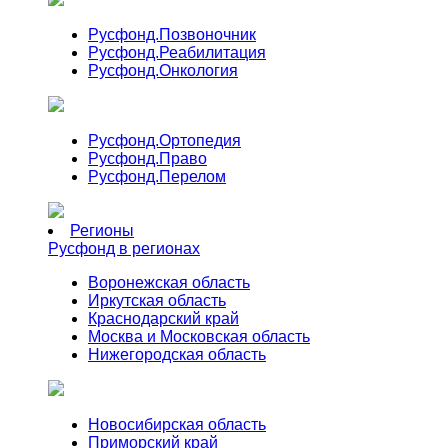
Русфонд.
Позвоночник
Русфонд.
Реабилитация
Русфонд.
Онкология
Русфонд.
Ортопедия
Русфонд.
Право
Русфонд.
Перелом
Регионы
Русфонд в регионах
Воронежская область
Иркутская область
Краснодарский край
Москва и Московская область
Нижегородская область
Новосибирская область
Приморский край