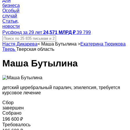
Для
бизнеса
Особый
случай
Статьи,
новости
Русфонд за 29 лет
24,571 МЛРД ₽
39 799
Настя Дикарева
<
Маша Бутылина
>
Екатерина Тюрикова
Тверь
Тверская область
Маша Бутылина
детский церебральный паралич, эпилепсия, требуется
курсовое лечение
Сбор
завершен
Собрано
196 600 ₽
Требовалось