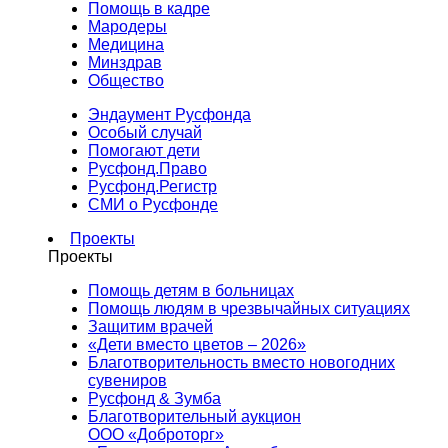
Помощь в кадре
Мародеры
Медицина
Минздрав
Общество
Эндаумент Русфонда
Особый случай
Помогают дети
Русфонд.Право
Русфонд.Регистр
СМИ о Русфонде
Проекты
Проекты
Помощь детям в больницах
Помощь людям в чрезвычайных ситуациях
Защитим врачей
«Дети вместо цветов – 2026»
Благотворительность вместо новогодних
сувениров
Русфонд & Зумба
Благотворительный аукцион
ООО «Доброторг»