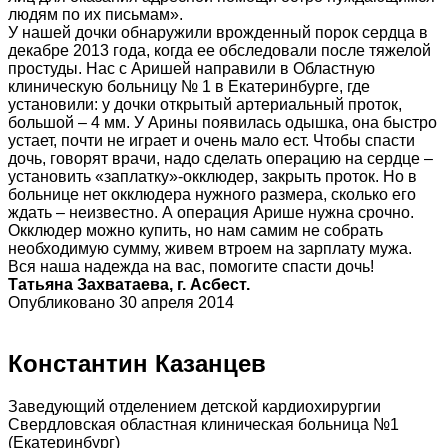
людям по их письмам».
У нашей дочки обнаружили врожденный порок сердца в
декабре 2013 года, когда ее обследовали после тяжелой
простуды. Нас с Аришей направили в Областную
клиническую больницу № 1 в Екатеринбурге, где
установили: у дочки открытый артериальный проток,
большой – 4 мм. У Арины появилась одышка, она быстро
устает, почти не играет и очень мало ест. Чтобы спасти
дочь, говорят врачи, надо сделать операцию на сердце –
установить «заплатку»-окклюдер, закрыть проток. Но в
больнице нет окклюдера нужного размера, сколько его
ждать – неизвестно. А операция Арише нужна срочно.
Окклюдер можно купить, но нам самим не собрать
необходимую сумму, живем втроем на зарплату мужа.
Вся наша надежда на вас, помогите спасти дочь!
Татьяна Захватаева, г. Асбест.
Опубликовано 30 апреля 2014
Константин Казанцев
Заведующий отделением детской кардиохирургии
Свердловская областная клиническая больница №1
(Екатеринбург)