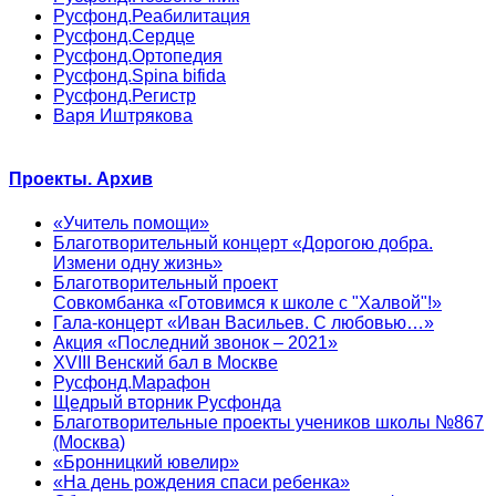
Русфонд.Реабилитация
Русфонд.Сердце
Русфонд.Ортопедия
Русфонд.Spina bifida
Русфонд.Регистр
Варя Иштрякова
Проекты. Архив
«Учитель помощи»
Благотворительный концерт «Дорогою добра.
Измени одну жизнь»
Благотворительный проект
Совкомбанка «Готовимся к школе с "Халвой"!»
Гала-концерт «Иван Васильев. С любовью…»
Акция «Последний звонок – 2021»
XVIII Венский бал в Москве
Русфонд.Марафон
Щедрый вторник Русфонда
Благотворительные проекты учеников школы №867
(Москва)
«Бронницкий ювелир»
«На день рождения спаси ребенка»