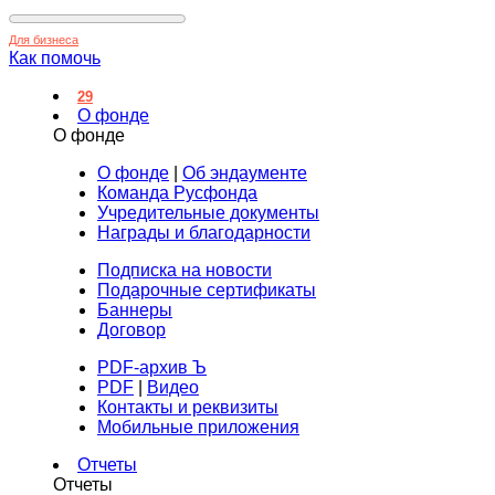
Для бизнеса
Как помочь
29
О фонде
О фонде
О фонде
|
Об эндаументе
Команда Русфонда
Учредительные документы
Награды и благодарности
Подписка на новости
Подарочные сертификаты
Баннеры
Договор
PDF-архив Ъ
PDF
|
Видео
Контакты и реквизиты
Мобильные приложения
Отчеты
Отчеты