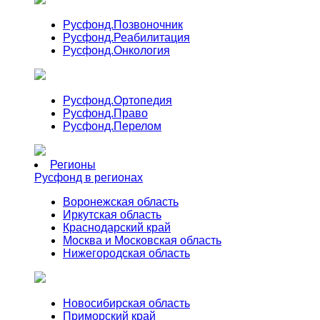
Русфонд.
Позвоночник
Русфонд.
Реабилитация
Русфонд.
Онкология
Русфонд.
Ортопедия
Русфонд.
Право
Русфонд.
Перелом
Регионы
Русфонд в регионах
Воронежская область
Иркутская область
Краснодарский край
Москва и Московская область
Нижегородская область
Новосибирская область
Приморский край