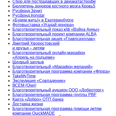
Сбор для пострадавших в авиакатастрофе
Бюллетень доноров костного мозга Кровь5
Русфонд.Зенит
Русфонд.Ironstar
«Будем жить!» в Екатеринбурге
Фотовыставка «Угадай донора»
Благотворительный показ к/ф «Война Анны»
Благотворительный проект компании ALBA
Благотворительная акция «Главпсихплав»
Дмитрий Хворостовский
и друзья – детям
Благотворительный онлайн‑марафон
«Апрель на подъеме»
Щедрый заплыв
Благотворительный «Марафон желаний»
Благотворительная программа компании «Флора»
TakeMyTime
Экспедиция «Совпадение»
ВСЕМ (Qiwi)
Благотворительный аукцион ООО «Доброторг»
Благотворительная программа группы PBF
Карта «Добро» ОТП банка
Доставка жизни
Благотворительная программа помощи детям
компании QuickMADE