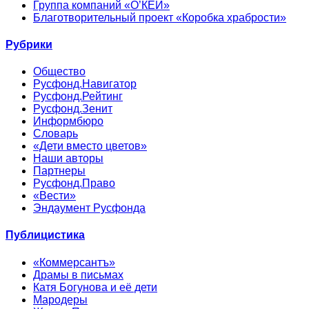
Группа компаний «О’КЕЙ»
Благотворительный проект «Коробка храбрости»
Рубрики
Общество
Русфонд.Навигатор
Русфонд.Рейтинг
Русфонд.Зенит
Информбюро
Словарь
«Дети вместо цветов»
Наши авторы
Партнеры
Русфонд.Право
«Вести»
Эндаумент Русфонда
Публицистика
«Коммерсантъ»
Драмы в письмах
Катя Богунова и её дети
Мародеры