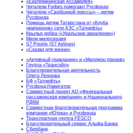
«Екатерининская Ассамблея»
Читатели Forbes помогают Русфонду
Читатели «Свободной прессы» – детям
Русфонда
Помощь детям Татарстана от «Клуба
чемпионов» сети АЗС «Татнефть»
Крылья добра («Уральские авиалинии»)
Мили милосердия
S7 Priority (S7 Airlines)
«Сказки для жизни»
«Активный гражданин» и «Миллион призов»
Группа «Трансойл»
Благотворительная деятельность
Олега Леонова
БФ «Татнефть»
Русфонд.Навигатор
Совместный проект АО «Федеральная
пассажирская компания» и Национального
РДКМ
Совместная благотворительная программа
компании «Ютека» и Русфонда
Транспортная группа FESCO
Благотворительный сервис Альфа-Банка
Сбербанк