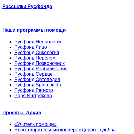
Рассылки Русфонда
Наши программы помощи
Русфонд.Неврология
Русфонд.Лицо
Русфонд.Онкология
Русфонд.Перелом
Русфонд.Позвоночник
Русфонд.Реабилитация
Русфонд.Сердце
Русфонд.Ортопедия
Русфонд.Spina bifida
Русфонд.Регистр
Варя Иштрякова
Проекты. Архив
«Учитель помощи»
Благотворительный концерт «Дорогою добра.