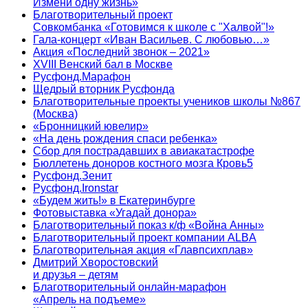
Измени одну жизнь»
Благотворительный проект
Совкомбанка «Готовимся к школе с "Халвой"!»
Гала-концерт «Иван Васильев. С любовью…»
Акция «Последний звонок – 2021»
XVIII Венский бал в Москве
Русфонд.Марафон
Щедрый вторник Русфонда
Благотворительные проекты учеников школы №867
(Москва)
«Бронницкий ювелир»
«На день рождения спаси ребенка»
Сбор для пострадавших в авиакатастрофе
Бюллетень доноров костного мозга Кровь5
Русфонд.Зенит
Русфонд.Ironstar
«Будем жить!» в Екатеринбурге
Фотовыставка «Угадай донора»
Благотворительный показ к/ф «Война Анны»
Благотворительный проект компании ALBA
Благотворительная акция «Главпсихплав»
Дмитрий Хворостовский
и друзья – детям
Благотворительный онлайн‑марафон
«Апрель на подъеме»