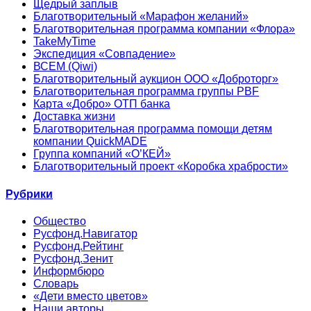
Щедрый заплыв
Благотворительный «Марафон желаний»
Благотворительная программа компании «Флора»
TakeMyTime
Экспедиция «Совпадение»
ВСЕМ (Qiwi)
Благотворительный аукцион ООО «Доброторг»
Благотворительная программа группы PBF
Карта «Добро» ОТП банка
Доставка жизни
Благотворительная программа помощи детям
компании QuickMADE
Группа компаний «О’КЕЙ»
Благотворительный проект «Коробка храбрости»
Рубрики
Общество
Русфонд.Навигатор
Русфонд.Рейтинг
Русфонд.Зенит
Информбюро
Словарь
«Дети вместо цветов»
Наши авторы