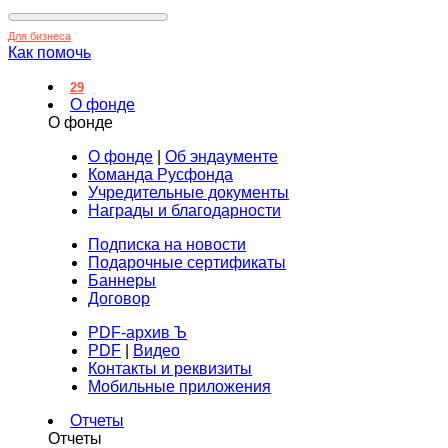
Для бизнеса
Как помочь
29
О фонде
О фонде
О фонде
|
Об эндаументе
Команда Русфонда
Учредительные документы
Награды и благодарности
Подписка на новости
Подарочные сертификаты
Баннеры
Договор
PDF-архив Ъ
PDF
|
Видео
Контакты и реквизиты
Мобильные приложения
Отчеты
Отчеты