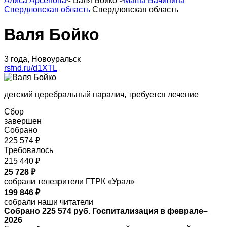
Алиса Арсенова
<
Валя Бойко
>
Маша Бачинина
Свердловская область
Свердловская область
Валя Бойко
3 года, Новоуральск
rsfnd.ru/d1XTL
детский церебральный паралич, требуется лечение
Сбор
завершен
Собрано
225 574 ₽
Требовалось
215 440 ₽
25 728 ₽
собрали телезрители ГТРК «Урал»
199 846 ₽
собрали наши читатели
Собрано 225 574 руб. Госпитализация в феврале–
2026