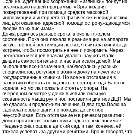
Если не будет ваших возражений, «излишки» пойдут на
реализацию нашей программы «Организация
пожертвований при помощи средств массовой
информации и интернета от физических и юридических
лиц для оказания адресной помощи остронуждающимся
людям по их письмам»
Дочка родилась раньше срока, в очень тяжелом
состоянии. Пока она лежала в реанимации на аппарате
искусственной вентиляции легких, я считала минуты до
встречи, чтобы посмотреть на нее и покормить. Через
несколько месяцев врачам удалось научить Валю
дышать самостоятельно, и нас выписали домой. Мы
выполняли все назначения, наблюдались у разных
специалистов, регулярно возили дочку на лечение в
государственные клиники. Но все же отставания в
развитии избежать не удалось: в полтора года Валя не
ходила, но могла ползать и стоять у опоры. На
очередном осмотре у дочки выявили сильную
скованность мышц рук и ног, поставили диагноз ДЦП. Мы
не сдались и продолжили лечение. В два года Валюша
сделала первые шаги, но походка до сих пор
неустойчивая. Есть отставание и в речевом развитии:
дочка произносит только звуки, однако речь понимает.
Недавно она пошла в детский сад, и там, конечно, ей
тяжело успевать за другими ребятами. Врачи говорят, что