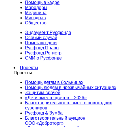
Помощь в кадре
Мародеры
Медицина
Минздрав
Общество
Эндаумент Русфонда
Особый случай
Помогают дети
Русфонд.Право
Русфонд.Регистр
СМИ о Русфонде
Проекты
Проекты
Помощь детям в больницах
Помощь людям в чрезвычайных ситуациях
Защитим врачей
«Дети вместо цветов – 2026»
Благотворительность вместо новогодних
сувениров
Русфонд & Зумба
Благотворительный аукцион
ООО «Доброторг»