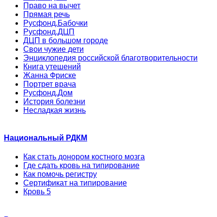
Право на вычет
Прямая речь
Русфонд.Бабочки
Русфонд.ДЦП
ДЦП в большом городе
Свои чужие дети
Энциклопедия российской благотворительности
Книга утешений
Жанна Фриске
Портрет врача
Русфонд.Дом
История болезни
Несладкая жизнь
Национальный РДКМ
Как стать донором костного мозга
Где сдать кровь на типирование
Как помочь регистру
Сертификат на типирование
Кровь 5