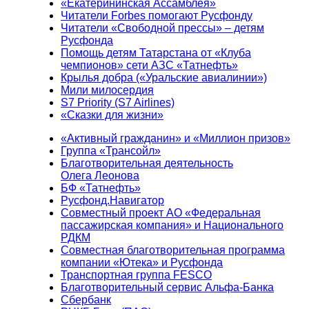
«Екатерининская Ассамблея»
Читатели Forbes помогают Русфонду
Читатели «Свободной прессы» – детям
Русфонда
Помощь детям Татарстана от «Клуба
чемпионов» сети АЗС «Татнефть»
Крылья добра («Уральские авиалинии»)
Мили милосердия
S7 Priority (S7 Airlines)
«Сказки для жизни»
«Активный гражданин» и «Миллион призов»
Группа «Трансойл»
Благотворительная деятельность
Олега Леонова
БФ «Татнефть»
Русфонд.Навигатор
Совместный проект АО «Федеральная
пассажирская компания» и Национального
РДКМ
Совместная благотворительная программа
компании «Ютека» и Русфонда
Транспортная группа FESCO
Благотворительный сервис Альфа-Банка
Сбербанк