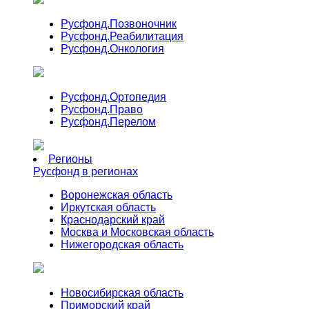
Русфонд.
Позвоночник
Русфонд.
Реабилитация
Русфонд.
Онкология
Русфонд.
Ортопедия
Русфонд.
Право
Русфонд.
Перелом
Регионы
Русфонд в регионах
Воронежская область
Иркутская область
Краснодарский край
Москва и Московская область
Нижегородская область
Новосибирская область
Приморский край