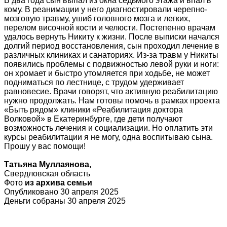
В два года сын выпал из окна седьмого этажа и впал в
кому. В реанимации у него диагностировали черепно-
мозговую травму, ушиб головного мозга и легких,
перелом височной кости и челюсти. Постепенно врачам
удалось вернуть Никиту к жизни. После выписки начался
долгий период восстановления, сын проходил лечение в
различных клиниках и санаториях. Из-за травм у Никиты
появились проблемы с подвижностью левой руки и ноги:
он хромает и быстро утомляется при ходьбе, не может
подниматься по лестнице, с трудом удерживает
равновесие. Врачи говорят, что активную реабилитацию
нужно продолжать. Нам готовы помочь в рамках проекта
«Быть рядом» клиники «Реабилитация доктора
Волковой» в Екатеринбурге, где дети получают
возможность лечения и социализации. Но оплатить эти
курсы реабилитации я не могу, одна воспитываю сына.
Прошу у вас помощи!
Татьяна Муллаянова,
Свердловская область
Фото
из архива семьи
Опубликовано 30 апреля 2025
Деньги собраны 30 апреля 2025