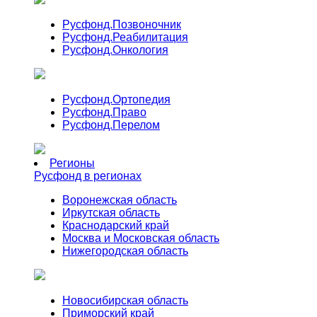
Русфонд.
Позвоночник
Русфонд.
Реабилитация
Русфонд.
Онкология
Русфонд.
Ортопедия
Русфонд.
Право
Русфонд.
Перелом
Регионы
Русфонд в регионах
Воронежская область
Иркутская область
Краснодарский край
Москва и Московская область
Нижегородская область
Новосибирская область
Приморский край