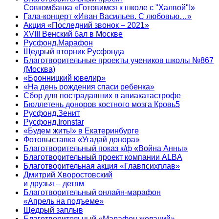
Совкомбанка «Готовимся к школе с "Халвой"!»
Гала-концерт «Иван Васильев. С любовью…»
Акция «Последний звонок – 2021»
XVIII Венский бал в Москве
Русфонд.Марафон
Щедрый вторник Русфонда
Благотворительные проекты учеников школы №867
(Москва)
«Бронницкий ювелир»
«На день рождения спаси ребенка»
Сбор для пострадавших в авиакатастрофе
Бюллетень доноров костного мозга Кровь5
Русфонд.Зенит
Русфонд.Ironstar
«Будем жить!» в Екатеринбурге
Фотовыставка «Угадай донора»
Благотворительный показ к/ф «Война Анны»
Благотворительный проект компании ALBA
Благотворительная акция «Главпсихплав»
Дмитрий Хворостовский
и друзья – детям
Благотворительный онлайн‑марафон
«Апрель на подъеме»
Щедрый заплыв
Благотворительный «Марафон желаний»