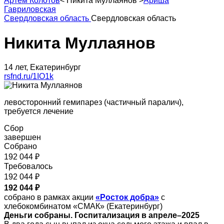
Артем Колотов
<
Никита Муллаянов
>
Ариша
Гавриловская
Свердловская область
Свердловская область
Никита Муллаянов
14 лет, Екатеринбург
rsfnd.ru/1IO1k
левосторонний гемипарез (частичный паралич),
требуется лечение
Сбор
завершен
Собрано
192 044 ₽
Требовалось
192 044 ₽
192 044 ₽
собрано в рамках акции
«Росток добра»
с
хлебокомбинатом «СМАК» (Екатеринбург)
Деньги собраны. Госпитализация в апреле–2025