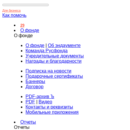
Для бизнеса
Как помочь
29
О фонде
О фонде
О фонде
|
Об эндаументе
Команда Русфонда
Учредительные документы
Награды и благодарности
Подписка на новости
Подарочные сертификаты
Баннеры
Договор
PDF-архив Ъ
PDF
|
Видео
Контакты и реквизиты
Мобильные приложения
Отчеты
Отчеты