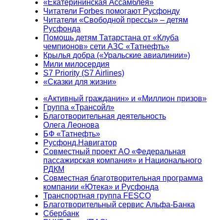
«Екатерининская Ассамблея»
Читатели Forbes помогают Русфонду
Читатели «Свободной прессы» – детям
Русфонда
Помощь детям Татарстана от «Клуба
чемпионов» сети АЗС «Татнефть»
Крылья добра («Уральские авиалинии»)
Мили милосердия
S7 Priority (S7 Airlines)
«Сказки для жизни»
«Активный гражданин» и «Миллион призов»
Группа «Трансойл»
Благотворительная деятельность
Олега Леонова
БФ «Татнефть»
Русфонд.Навигатор
Совместный проект АО «Федеральная
пассажирская компания» и Национального
РДКМ
Совместная благотворительная программа
компании «Ютека» и Русфонда
Транспортная группа FESCO
Благотворительный сервис Альфа-Банка
Сбербанк