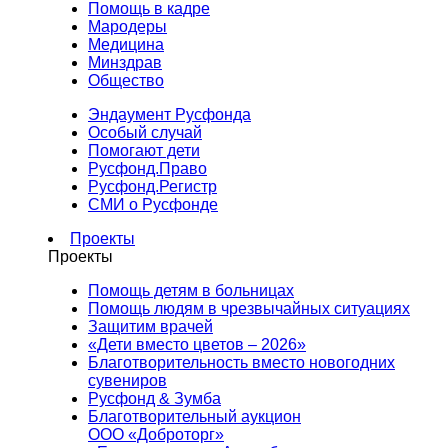
Помощь в кадре
Мародеры
Медицина
Минздрав
Общество
Эндаумент Русфонда
Особый случай
Помогают дети
Русфонд.Право
Русфонд.Регистр
СМИ о Русфонде
Проекты
Проекты
Помощь детям в больницах
Помощь людям в чрезвычайных ситуациях
Защитим врачей
«Дети вместо цветов – 2026»
Благотворительность вместо новогодних
сувениров
Русфонд & Зумба
Благотворительный аукцион
ООО «Доброторг»