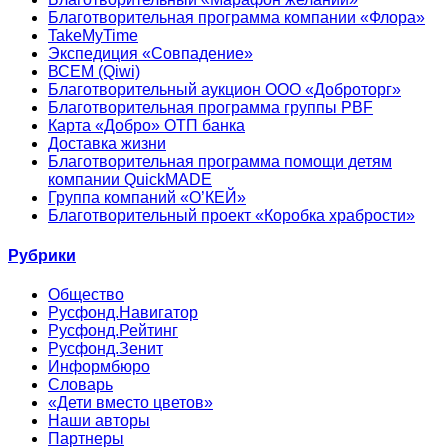
Благотворительная программа компании «Флора»
TakeMyTime
Экспедиция «Совпадение»
ВСЕМ (Qiwi)
Благотворительный аукцион ООО «Доброторг»
Благотворительная программа группы PBF
Карта «Добро» ОТП банка
Доставка жизни
Благотворительная программа помощи детям
компании QuickMADE
Группа компаний «О’КЕЙ»
Благотворительный проект «Коробка храбрости»
Рубрики
Общество
Русфонд.Навигатор
Русфонд.Рейтинг
Русфонд.Зенит
Информбюро
Словарь
«Дети вместо цветов»
Наши авторы
Партнеры