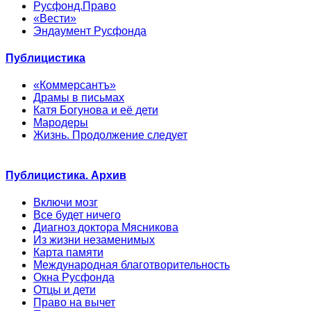
Русфонд.Право
«Вести»
Эндаумент Русфонда
Публицистика
«Коммерсантъ»
Драмы в письмах
Катя Богунова и её дети
Мародеры
Жизнь. Продолжение следует
Публицистика. Архив
Включи мозг
Все будет ничего
Диагноз доктора Мясникова
Из жизни незаменимых
Карта памяти
Международная благотворительность
Окна Русфонда
Отцы и дети
Право на вычет