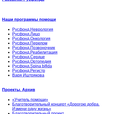
Наши программы помощи
Русфонд.Неврология
Русфонд.Лицо
Русфонд.Онкология
Русфонд.Перелом
Русфонд.Позвоночник
Русфонд.Реабилитация
Русфонд.Сердце
Русфонд.Ортопедия
Русфонд.Spina bifida
Русфонд.Регистр
Варя Иштрякова
Проекты. Архив
«Учитель помощи»
Благотворительный концерт «Дорогою добра.
Измени одну жизнь»
Благотворительный проект