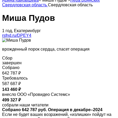
Арина Кайбышева
<
Миша Пудов
>
Лера Брянских
Свердловская область
Свердловская область
Миша Пудов
1 год, Екатеринбург
rsfnd.ru/DPEY4
врожденный порок сердца, спасет операция
Сбор
завершен
Собрано
642 787 ₽
Требовалось
587 687 ₽
143 460 ₽
внесло ООО «Провидео Системс»
499 327 ₽
собрали наши читатели
Собрано 642 787 руб. Операция в декабре–2024
Если не будет ваших возражений, «излишки» пойдут на