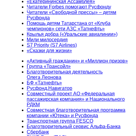
«Екатерининская Ассамблея»
Читатели Forbes помогают Русфонду
Читатели «Свободной прессы» – детям
Русфонда
Помощь детям Татарстана от «Клуба
чемпионов» сети АЗС «Татнефть»
Крылья добра («Уральские авиалинии»)
Мили милосердия
S7 Priority (S7 Airlines)
«Сказки для жизни»
«Активный гражданин» и «Миллион призов»
Группа «Трансойл»
Благотворительная деятельность
Олега Леонова
БФ «Татнефть»
Русфонд.Навигатор
Совместный проект АО «Федеральная
пассажирская компания» и Национального
РДКМ
Совместная благотворительная программа
компании «Ютека» и Русфонда
Транспортная группа FESCO
Благотворительный сервис Альфа-Банка
Сбербанк