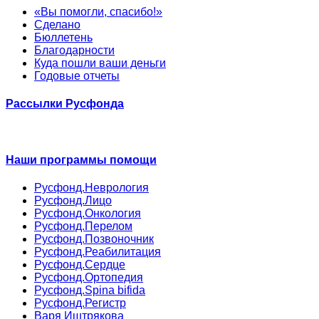
«Вы помогли, спасибо!»
Сделано
Бюллетень
Благодарности
Куда пошли ваши деньги
Годовые отчеты
Рассылки Русфонда
Наши программы помощи
Русфонд.Неврология
Русфонд.Лицо
Русфонд.Онкология
Русфонд.Перелом
Русфонд.Позвоночник
Русфонд.Реабилитация
Русфонд.Сердце
Русфонд.Ортопедия
Русфонд.Spina bifida
Русфонд.Регистр
Варя Иштрякова