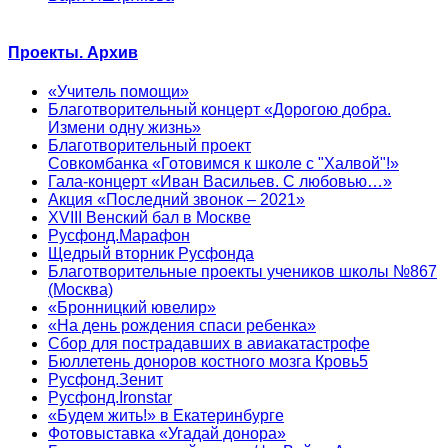
Проекты. Архив
«Учитель помощи»
Благотворительный концерт «Дорогою добра.
Измени одну жизнь»
Благотворительный проект
Совкомбанка «Готовимся к школе с "Халвой"!»
Гала-концерт «Иван Васильев. С любовью…»
Акция «Последний звонок – 2021»
XVIII Венский бал в Москве
Русфонд.Марафон
Щедрый вторник Русфонда
Благотворительные проекты учеников школы №867
(Москва)
«Бронницкий ювелир»
«На день рождения спаси ребенка»
Сбор для пострадавших в авиакатастрофе
Бюллетень доноров костного мозга Кровь5
Русфонд.Зенит
Русфонд.Ironstar
«Будем жить!» в Екатеринбурге
Фотовыставка «Угадай донора»