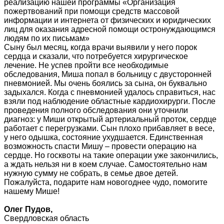
реализацию нашей программы «Организация
пожертвований при помощи средств массовой
информации и интернета от физических и юридических
лиц для оказания адресной помощи остронуждающимся
людям по их письмам»
Сыну был месяц, когда врачи выявили у него порок
сердца и сказали, что потребуется хирургическое
лечение. Не успев пройти все необходимые
обследования, Миша попал в больницу с двусторонней
пневмонией. Мы очень боялись за сына, он буквально
задыхался. Когда с пневмонией удалось справиться, нас
взяли под наблюдение областные кардиохирурги. После
проведения полного обследования они уточнили
диагноз: у Миши открытый артериальный проток, сердце
работает с перегрузками. Сын плохо прибавляет в весе,
у него одышка, состояние ухудшается. Единственная
возможность спасти Мишу – провести операцию на
сердце. Но госквоты на такие операции уже закончились,
а ждать нельзя ни в коем случае. Самостоятельно нам
нужную сумму не собрать, в семье двое детей.
Пожалуйста, подарите нам новогоднее чудо, помогите
нашему Мише!
Олег Пудов,
Свердловская область