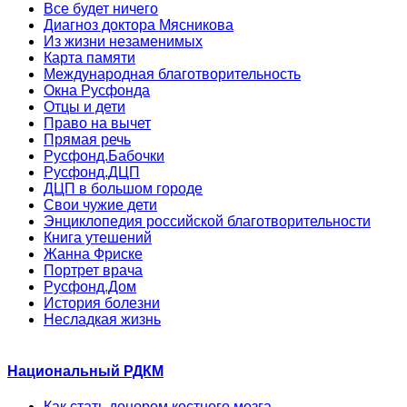
Все будет ничего
Диагноз доктора Мясникова
Из жизни незаменимых
Карта памяти
Международная благотворительность
Окна Русфонда
Отцы и дети
Право на вычет
Прямая речь
Русфонд.Бабочки
Русфонд.ДЦП
ДЦП в большом городе
Свои чужие дети
Энциклопедия российской благотворительности
Книга утешений
Жанна Фриске
Портрет врача
Русфонд.Дом
История болезни
Несладкая жизнь
Национальный РДКМ
Как стать донором костного мозга