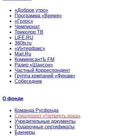
«Доброе утро»
Программа «Время»
«Голос»
Чемпионат
Триколор ТВ
LIFE.RU
360tv.ru
«Интерфакс»
Mail.Ru
КоммерсантЪ FM
Радио «Шансон»
Частный Корреспондент
Группа компаний «Финам»
Собеседник
О фонде
Команда Русфонда
Спецпроект «Четверть века»
Учредительные документы
Подарочные сертификаты
Баннеры