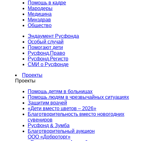
Помощь в кадре
Мародеры
Медицина
Минздрав
Общество
Эндаумент Русфонда
Особый случай
Помогают дети
Русфонд.Право
Русфонд.Регистр
СМИ о Русфонде
Проекты
Проекты
Помощь детям в больницах
Помощь людям в чрезвычайных ситуациях
Защитим врачей
«Дети вместо цветов – 2026»
Благотворительность вместо новогодних
сувениров
Русфонд & Зумба
Благотворительный аукцион
ООО «Доброторг»