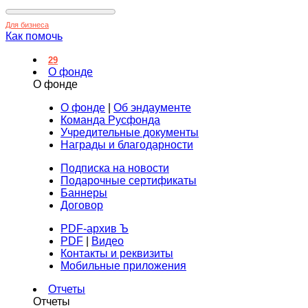
Для бизнеса
Как помочь
29
О фонде
О фонде
О фонде
|
Об эндаументе
Команда Русфонда
Учредительные документы
Награды и благодарности
Подписка на новости
Подарочные сертификаты
Баннеры
Договор
PDF-архив Ъ
PDF
|
Видео
Контакты и реквизиты
Мобильные приложения
Отчеты
Отчеты