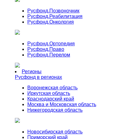
Русфонд.
Позвоночник
Русфонд.
Реабилитация
Русфонд.
Онкология
Русфонд.
Ортопедия
Русфонд.
Право
Русфонд.
Перелом
Регионы
Русфонд в регионах
Воронежская область
Иркутская область
Краснодарский край
Москва и Московская область
Нижегородская область
Новосибирская область
Приморский край