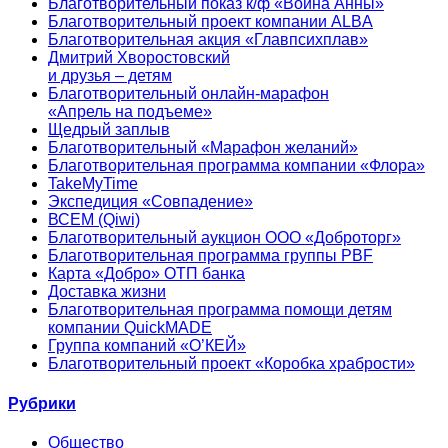
Благотворительный показ к/ф «Война Анны»
Благотворительный проект компании ALBA
Благотворительная акция «Главпсихплав»
Дмитрий Хворостовский
и друзья – детям
Благотворительный онлайн‑марафон
«Апрель на подъеме»
Щедрый заплыв
Благотворительный «Марафон желаний»
Благотворительная программа компании «Флора»
TakeMyTime
Экспедиция «Совпадение»
ВСЕМ (Qiwi)
Благотворительный аукцион ООО «Доброторг»
Благотворительная программа группы PBF
Карта «Добро» ОТП банка
Доставка жизни
Благотворительная программа помощи детям
компании QuickMADE
Группа компаний «О’КЕЙ»
Благотворительный проект «Коробка храбрости»
Рубрики
Общество