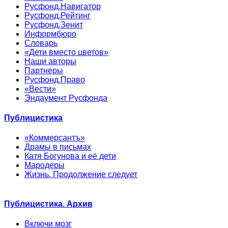
Русфонд.Навигатор
Русфонд.Рейтинг
Русфонд.Зенит
Информбюро
Словарь
«Дети вместо цветов»
Наши авторы
Партнеры
Русфонд.Право
«Вести»
Эндаумент Русфонда
Публицистика
«Коммерсантъ»
Драмы в письмах
Катя Богунова и её дети
Мародеры
Жизнь. Продолжение следует
Публицистика. Архив
Включи мозг