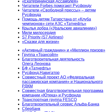
«Екатерининская Ассамблея»
Читатели Forbes помогают Русфонду
Читатели «Свободной прессы» – детям
Русфонда
Помощь детям Татарстана от «Клуба
чемпионов» сети АЗС «Татнефть»
Крылья добра («Уральские авиалинии»)
Мили милосердия
S7 Priority (S7 Airlines)
«Сказки для жизни»
«Активный гражданин» и «Миллион призов»
Группа «Трансойл»
Благотворительная деятельность
Олега Леонова
БФ «Татнефть»
Русфонд.Навигатор
Совместный проект АО «Федеральная
пассажирская компания» и Национального
РДКМ
Совместная благотворительная программа
компании «Ютека» и Русфонда
Транспортная группа FESCO
Благотворительный сервис Альфа-Банка
Сбербанк