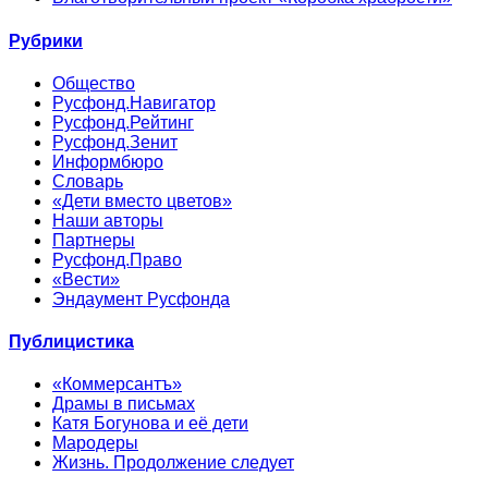
Рубрики
Общество
Русфонд.Навигатор
Русфонд.Рейтинг
Русфонд.Зенит
Информбюро
Словарь
«Дети вместо цветов»
Наши авторы
Партнеры
Русфонд.Право
«Вести»
Эндаумент Русфонда
Публицистика
«Коммерсантъ»
Драмы в письмах
Катя Богунова и её дети
Мародеры
Жизнь. Продолжение следует