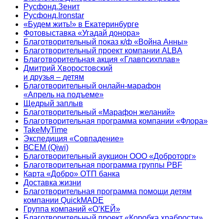
Русфонд.Зенит
Русфонд.Ironstar
«Будем жить!» в Екатеринбурге
Фотовыставка «Угадай донора»
Благотворительный показ к/ф «Война Анны»
Благотворительный проект компании ALBA
Благотворительная акция «Главпсихплав»
Дмитрий Хворостовский
и друзья – детям
Благотворительный онлайн‑марафон
«Апрель на подъеме»
Щедрый заплыв
Благотворительный «Марафон желаний»
Благотворительная программа компании «Флора»
TakeMyTime
Экспедиция «Совпадение»
ВСЕМ (Qiwi)
Благотворительный аукцион ООО «Доброторг»
Благотворительная программа группы PBF
Карта «Добро» ОТП банка
Доставка жизни
Благотворительная программа помощи детям
компании QuickMADE
Группа компаний «О’КЕЙ»
Благотворительный проект «Коробка храбрости»