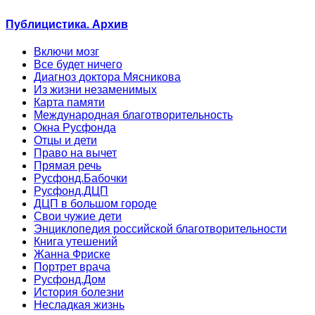
Публицистика. Архив
Включи мозг
Все будет ничего
Диагноз доктора Мясникова
Из жизни незаменимых
Карта памяти
Международная благотворительность
Окна Русфонда
Отцы и дети
Право на вычет
Прямая речь
Русфонд.Бабочки
Русфонд.ДЦП
ДЦП в большом городе
Свои чужие дети
Энциклопедия российской благотворительности
Книга утешений
Жанна Фриске
Портрет врача
Русфонд.Дом
История болезни
Несладкая жизнь