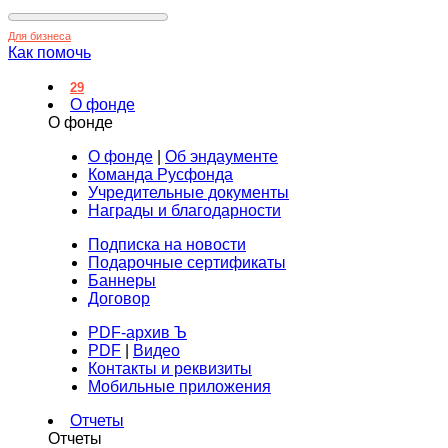
Для бизнеса
Как помочь
29
О фонде
О фонде
О фонде
|
Об эндаументе
Команда Русфонда
Учредительные документы
Награды и благодарности
Подписка на новости
Подарочные сертификаты
Баннеры
Договор
PDF-архив Ъ
PDF
|
Видео
Контакты и реквизиты
Мобильные приложения
Отчеты
Отчеты