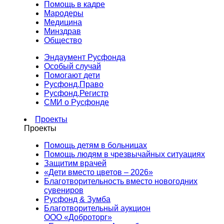
Помощь в кадре
Мародеры
Медицина
Минздрав
Общество
Эндаумент Русфонда
Особый случай
Помогают дети
Русфонд.Право
Русфонд.Регистр
СМИ о Русфонде
Проекты
Проекты
Помощь детям в больницах
Помощь людям в чрезвычайных ситуациях
Защитим врачей
«Дети вместо цветов – 2026»
Благотворительность вместо новогодних
сувениров
Русфонд & Зумба
Благотворительный аукцион
ООО «Доброторг»