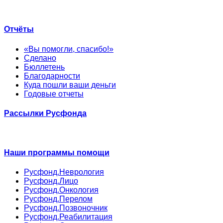
Отчёты
«Вы помогли, спасибо!»
Сделано
Бюллетень
Благодарности
Куда пошли ваши деньги
Годовые отчеты
Рассылки Русфонда
Наши программы помощи
Русфонд.Неврология
Русфонд.Лицо
Русфонд.Онкология
Русфонд.Перелом
Русфонд.Позвоночник
Русфонд.Реабилитация