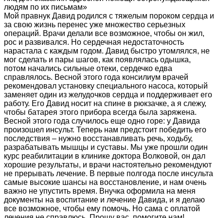
людям по их письмам»
Мой правнук Давид родился с тяжелым пороком сердца и
за свою жизнь перенес уже множество серьезных
операций. Врачи делали все возможное, чтобы он жил,
рос и развивался. Но сердечная недостаточность
нарастала с каждым годом. Давид быстро утомлялся, не
мог сделать и пары шагов, как появлялась одышка,
потом начались сильные отеки, сердечко едва
справлялось. Весной этого года консилиум врачей
рекомендовал установку специального насоса, который
заменяет один из желудочков сердца и поддерживает его
работу. Его Давид носит на спине в рюкзачке, а я слежу,
чтобы батарея этого прибора всегда была заряжена.
Весной этого года случилось еще одно горе: у Давида
произошел инсульт. Теперь нам предстоит победить его
последствия – нужно восстанавливать речь, ходьбу,
разрабатывать мышцы и суставы. Мы уже прошли один
курс реабилитации в клинике доктора Волковой, он дал
хорошие результаты, и врачи настоятельно рекомендуют
не прерывать лечение. В первые полгода после инсульта
самые высокие шансы на восстановление, и нам очень
важно не упустить время. Внучка оформила на меня
документы на воспитание и лечение Давида, и я делаю
все возможное, чтобы ему помочь. Но сама с оплатой
лечения не справлюсь. Прошу вас, помогите нам!