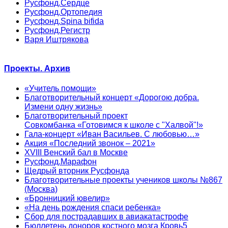
Русфонд.Сердце
Русфонд.Ортопедия
Русфонд.Spina bifida
Русфонд.Регистр
Варя Иштрякова
Проекты. Архив
«Учитель помощи»
Благотворительный концерт «Дорогою добра.
Измени одну жизнь»
Благотворительный проект
Совкомбанка «Готовимся к школе с "Халвой"!»
Гала-концерт «Иван Васильев. С любовью…»
Акция «Последний звонок – 2021»
XVIII Венский бал в Москве
Русфонд.Марафон
Щедрый вторник Русфонда
Благотворительные проекты учеников школы №867
(Москва)
«Бронницкий ювелир»
«На день рождения спаси ребенка»
Сбор для пострадавших в авиакатастрофе
Бюллетень доноров костного мозга Кровь5