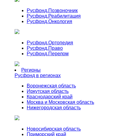
Русфонд.
Позвоночник
Русфонд.
Реабилитация
Русфонд.
Онкология
Русфонд.
Ортопедия
Русфонд.
Право
Русфонд.
Перелом
Регионы
Русфонд в регионах
Воронежская область
Иркутская область
Краснодарский край
Москва и Московская область
Нижегородская область
Новосибирская область
Приморский край