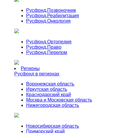
Русфонд.
Позвоночник
Русфонд.
Реабилитация
Русфонд.
Онкология
Русфонд.
Ортопедия
Русфонд.
Право
Русфонд.
Перелом
Регионы
Русфонд в регионах
Воронежская область
Иркутская область
Краснодарский край
Москва и Московская область
Нижегородская область
Новосибирская область
Приморский край