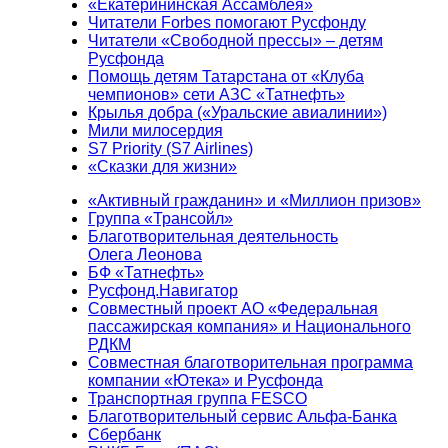
«Екатерининская Ассамблея»
Читатели Forbes помогают Русфонду
Читатели «Свободной прессы» – детям
Русфонда
Помощь детям Татарстана от «Клуба
чемпионов» сети АЗС «Татнефть»
Крылья добра («Уральские авиалинии»)
Мили милосердия
S7 Priority (S7 Airlines)
«Сказки для жизни»
«Активный гражданин» и «Миллион призов»
Группа «Трансойл»
Благотворительная деятельность
Олега Леонова
БФ «Татнефть»
Русфонд.Навигатор
Совместный проект АО «Федеральная
пассажирская компания» и Национального
РДКМ
Совместная благотворительная программа
компании «Ютека» и Русфонда
Транспортная группа FESCO
Благотворительный сервис Альфа-Банка
Сбербанк