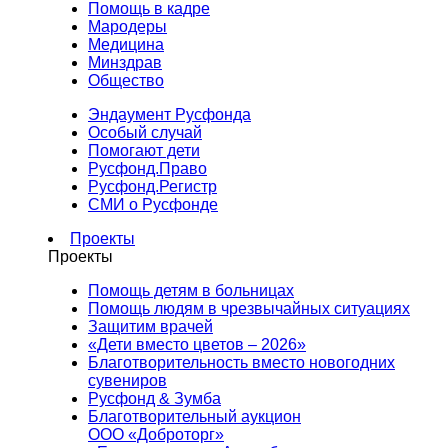
Помощь в кадре
Мародеры
Медицина
Минздрав
Общество
Эндаумент Русфонда
Особый случай
Помогают дети
Русфонд.Право
Русфонд.Регистр
СМИ о Русфонде
Проекты
Проекты
Помощь детям в больницах
Помощь людям в чрезвычайных ситуациях
Защитим врачей
«Дети вместо цветов – 2026»
Благотворительность вместо новогодних
сувениров
Русфонд & Зумба
Благотворительный аукцион
ООО «Доброторг»