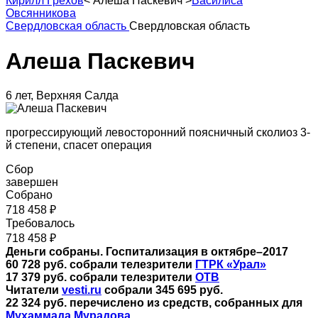
Кирилл Грехов
<
Алеша Паскевич
>
Василиса
Овсянникова
Свердловская область
Свердловская область
Алеша Паскевич
6 лет, Верхняя Салда
прогрессирующий левосторонний поясничный сколиоз 3-
й степени, спасет операция
Сбор
завершен
Собрано
718 458 ₽
Требовалось
718 458 ₽
Деньги собраны. Госпитализация в октябре–2017
60 728 руб. собрали телезрители
ГТРК «Урал»
17 379 руб. собрали телезрители
ОТВ
Читатели
vesti.ru
собрали 345 695
руб.
22 324 руб. перечислено из средств, собранных для
Мухаммада Мурадова