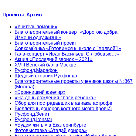
Проекты. Архив
«Учитель помощи»
Благотворительный концерт «Дорогою добра.
Измени одну жизнь»
Благотворительный проект
Совкомбанка «Готовимся к школе с "Халвой"!»
Гала-концерт «Иван Васильев. С любовью…»
Акция «Последний звонок – 2021»
XVIII Венский бал в Москве
Русфонд.Марафон
Щедрый вторник Русфонда
Благотворительные проекты учеников школы №867
(Москва)
«Бронницкий ювелир»
«На день рождения спаси ребенка»
Сбор для пострадавших в авиакатастрофе
Бюллетень доноров костного мозга Кровь5
Русфонд.Зенит
Русфонд.Ironstar
«Будем жить!» в Екатеринбурге
Фотовыставка «Угадай донора»
Благотворительный показ к/ф «Война Анны»