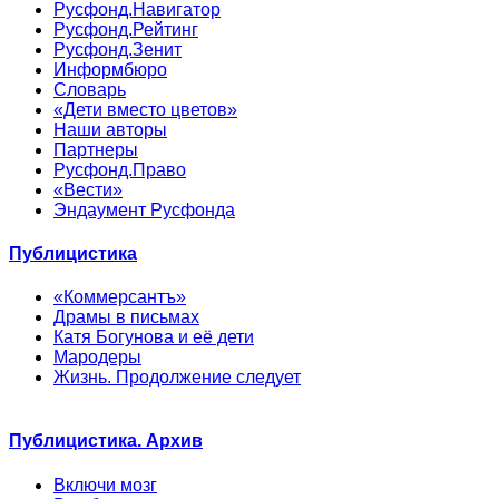
Русфонд.Навигатор
Русфонд.Рейтинг
Русфонд.Зенит
Информбюро
Словарь
«Дети вместо цветов»
Наши авторы
Партнеры
Русфонд.Право
«Вести»
Эндаумент Русфонда
Публицистика
«Коммерсантъ»
Драмы в письмах
Катя Богунова и её дети
Мародеры
Жизнь. Продолжение следует
Публицистика. Архив
Включи мозг