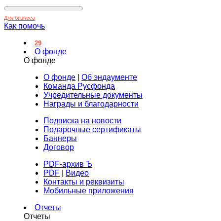
Для бизнеса
Как помочь
29
О фонде
О фонде
О фонде
|
Об эндаументе
Команда Русфонда
Учредительные документы
Награды и благодарности
Подписка на новости
Подарочные сертификаты
Баннеры
Договор
PDF-архив Ъ
PDF
|
Видео
Контакты и реквизиты
Мобильные приложения
Отчеты
Отчеты