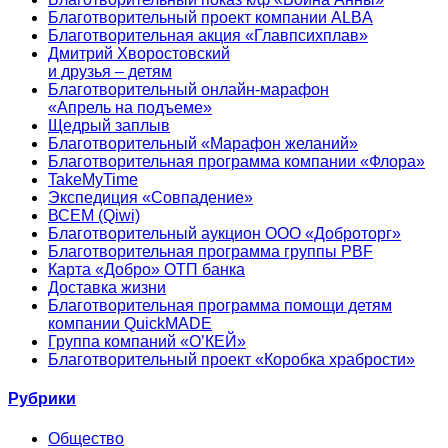
Благотворительный проект компании ALBA
Благотворительная акция «Главпсихплав»
Дмитрий Хворостовский
и друзья – детям
Благотворительный онлайн‑марафон
«Апрель на подъеме»
Щедрый заплыв
Благотворительный «Марафон желаний»
Благотворительная программа компании «Флора»
TakeMyTime
Экспедиция «Совпадение»
ВСЕМ (Qiwi)
Благотворительный аукцион ООО «Доброторг»
Благотворительная программа группы PBF
Карта «Добро» ОТП банка
Доставка жизни
Благотворительная программа помощи детям
компании QuickMADE
Группа компаний «О’КЕЙ»
Благотворительный проект «Коробка храбрости»
Рубрики
Общество