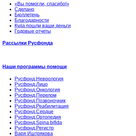
«Вы помогли, спасибо!»
Сделано
Бюллетень
Благодарности
Куда пошли ваши деньги
Годовые отчеты
Рассылки Русфонда
Наши программы помощи
Русфонд.Неврология
Русфонд.Лицо
Русфонд.Онкология
Русфонд.Перелом
Русфонд.Позвоночник
Русфонд.Реабилитация
Русфонд.Сердце
Русфонд.Ортопедия
Русфонд.Spina bifida
Русфонд.Регистр
Варя Иштрякова