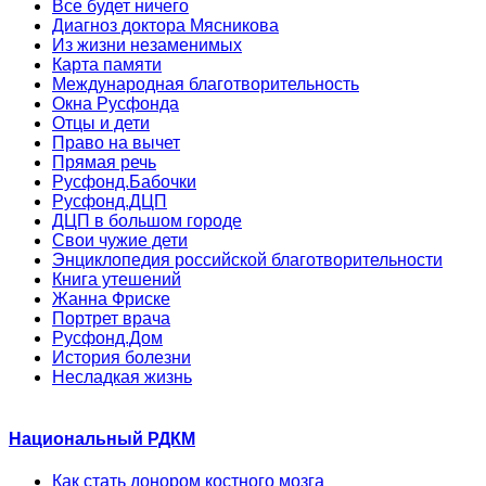
Все будет ничего
Диагноз доктора Мясникова
Из жизни незаменимых
Карта памяти
Международная благотворительность
Окна Русфонда
Отцы и дети
Право на вычет
Прямая речь
Русфонд.Бабочки
Русфонд.ДЦП
ДЦП в большом городе
Свои чужие дети
Энциклопедия российской благотворительности
Книга утешений
Жанна Фриске
Портрет врача
Русфонд.Дом
История болезни
Несладкая жизнь
Национальный РДКМ
Как стать донором костного мозга