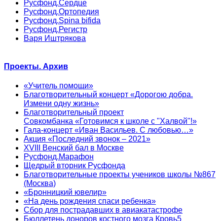
Русфонд.Сердце
Русфонд.Ортопедия
Русфонд.Spina bifida
Русфонд.Регистр
Варя Иштрякова
Проекты. Архив
«Учитель помощи»
Благотворительный концерт «Дорогою добра.
Измени одну жизнь»
Благотворительный проект
Совкомбанка «Готовимся к школе с "Халвой"!»
Гала-концерт «Иван Васильев. С любовью…»
Акция «Последний звонок – 2021»
XVIII Венский бал в Москве
Русфонд.Марафон
Щедрый вторник Русфонда
Благотворительные проекты учеников школы №867
(Москва)
«Бронницкий ювелир»
«На день рождения спаси ребенка»
Сбор для пострадавших в авиакатастрофе
Бюллетень доноров костного мозга Кровь5