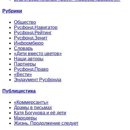
Рубрики
Общество
Русфонд.Навигатор
Русфонд.Рейтинг
Русфонд.Зенит
Информбюро
Словарь
«Дети вместо цветов»
Наши авторы
Партнеры
Русфонд.Право
«Вести»
Эндаумент Русфонда
Публицистика
«Коммерсантъ»
Драмы в письмах
Катя Богунова и её дети
Мародеры
Жизнь. Продолжение следует