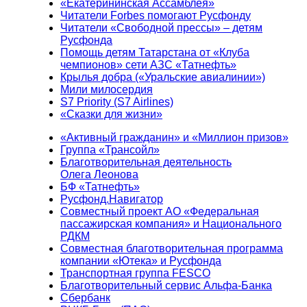
«Екатерининская Ассамблея»
Читатели Forbes помогают Русфонду
Читатели «Свободной прессы» – детям
Русфонда
Помощь детям Татарстана от «Клуба
чемпионов» сети АЗС «Татнефть»
Крылья добра («Уральские авиалинии»)
Мили милосердия
S7 Priority (S7 Airlines)
«Сказки для жизни»
«Активный гражданин» и «Миллион призов»
Группа «Трансойл»
Благотворительная деятельность
Олега Леонова
БФ «Татнефть»
Русфонд.Навигатор
Совместный проект АО «Федеральная
пассажирская компания» и Национального
РДКМ
Совместная благотворительная программа
компании «Ютека» и Русфонда
Транспортная группа FESCO
Благотворительный сервис Альфа-Банка
Сбербанк