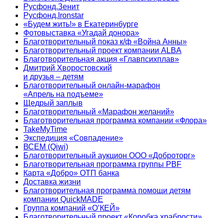
Русфонд.Зенит
Русфонд.Ironstar
«Будем жить!» в Екатеринбурге
Фотовыставка «Угадай донора»
Благотворительный показ к/ф «Война Анны»
Благотворительный проект компании ALBA
Благотворительная акция «Главпсихплав»
Дмитрий Хворостовский
и друзья – детям
Благотворительный онлайн‑марафон
«Апрель на подъеме»
Щедрый заплыв
Благотворительный «Марафон желаний»
Благотворительная программа компании «Флора»
TakeMyTime
Экспедиция «Совпадение»
ВСЕМ (Qiwi)
Благотворительный аукцион ООО «Доброторг»
Благотворительная программа группы PBF
Карта «Добро» ОТП банка
Доставка жизни
Благотворительная программа помощи детям
компании QuickMADE
Группа компаний «О’КЕЙ»
Благотворительный проект «Коробка храбрости»