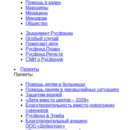
Помощь в кадре
Мародеры
Медицина
Минздрав
Общество
Эндаумент Русфонда
Особый случай
Помогают дети
Русфонд.Право
Русфонд.Регистр
СМИ о Русфонде
Проекты
Проекты
Помощь детям в больницах
Помощь людям в чрезвычайных ситуациях
Защитим врачей
«Дети вместо цветов – 2026»
Благотворительность вместо новогодних
сувениров
Русфонд & Зумба
Благотворительный аукцион
ООО «Доброторг»