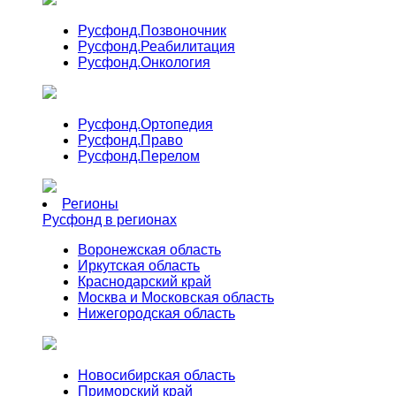
Русфонд.
Позвоночник
Русфонд.
Реабилитация
Русфонд.
Онкология
Русфонд.
Ортопедия
Русфонд.
Право
Русфонд.
Перелом
Регионы
Русфонд в регионах
Воронежская область
Иркутская область
Краснодарский край
Москва и Московская область
Нижегородская область
Новосибирская область
Приморский край