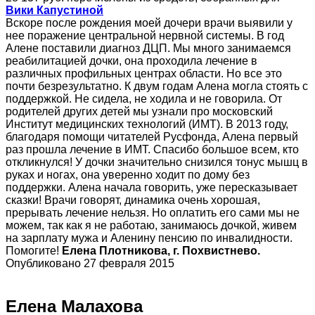
Вики Капустиной
Вскоре после рождения моей дочери врачи выявили у
нее поражение центральной нервной системы. В год
Алене поставили диагноз ДЦП. Мы много занимаемся
реабилитацией дочки, она проходила лечение в
различных профильных центрах области. Но все это
почти безрезультатно. К двум годам Алена могла стоять с
поддержкой. Не сидела, не ходила и не говорила. От
родителей других детей мы узнали про московский
Институт медицинских технологий (ИМТ). В 2013 году,
благодаря помощи читателей Русфонда, Алена первый
раз прошла лечение в ИМТ. Спасибо большое всем, кто
откликнулся! У дочки значительно снизился тонус мышц в
руках и ногах, она уверенно ходит по дому без
поддержки. Алена начала говорить, уже пересказывает
сказки! Врачи говорят, динамика очень хорошая,
прерывать лечение нельзя. Но оплатить его сами мы не
можем, так как я не работаю, занимаюсь дочкой, живем
на зарплату мужа и Аленину пенсию по инвалидности.
Помогите!
Елена Плотникова, г. Похвистнево.
Опубликовано 27 февраля 2015
Елена Малахова