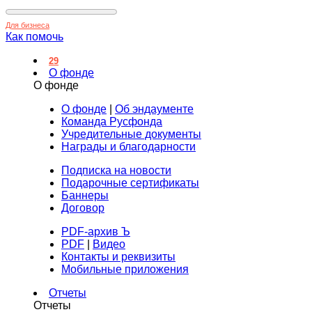
Для бизнеса
Как помочь
29
О фонде
О фонде
О фонде
|
Об эндаументе
Команда Русфонда
Учредительные документы
Награды и благодарности
Подписка на новости
Подарочные сертификаты
Баннеры
Договор
PDF-архив Ъ
PDF
|
Видео
Контакты и реквизиты
Мобильные приложения
Отчеты
Отчеты