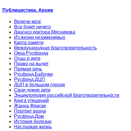
Публицистика. Архив
Включи мозг
Все будет ничего
Диагноз доктора Мясникова
Из жизни незаменимых
Карта памяти
Международная благотворительность
Окна Русфонда
Отцы и дети
Право на вычет
Прямая речь
Русфонд.Бабочки
Русфонд.ДЦП
ДЦП в большом городе
Свои чужие дети
Энциклопедия российской благотворительности
Книга утешений
Жанна Фриске
Портрет врача
Русфонд.Дом
История болезни
Несладкая жизнь