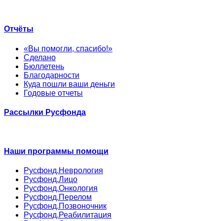
Отчёты
«Вы помогли, спасибо!»
Сделано
Бюллетень
Благодарности
Куда пошли ваши деньги
Годовые отчеты
Рассылки Русфонда
Наши программы помощи
Русфонд.Неврология
Русфонд.Лицо
Русфонд.Онкология
Русфонд.Перелом
Русфонд.Позвоночник
Русфонд.Реабилитация