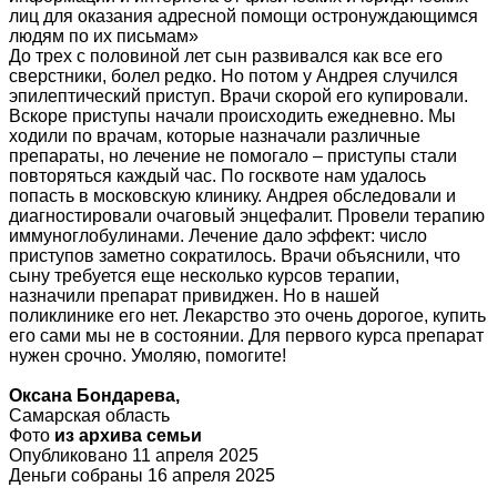
лиц для оказания адресной помощи остронуждающимся
людям по их письмам»
До трех с половиной лет сын развивался как все его
сверстники, болел редко. Но потом у Андрея случился
эпилептический приступ. Врачи скорой его купировали.
Вскоре приступы начали происходить ежедневно. Мы
ходили по врачам, которые назначали различные
препараты, но лечение не помогало – приступы стали
повторяться каждый час. По госквоте нам удалось
попасть в московскую клинику. Андрея обследовали и
диагностировали очаговый энцефалит. Провели терапию
иммуноглобулинами. Лечение дало эффект: число
приступов заметно сократилось. Врачи объяснили, что
сыну требуется еще несколько курсов терапии,
назначили препарат привиджен. Но в нашей
поликлинике его нет. Лекарство это очень дорогое, купить
его сами мы не в состоянии. Для первого курса препарат
нужен срочно. Умоляю, помогите!
Оксана Бондарева,
Самарская область
Фото
из архива семьи
Опубликовано 11 апреля 2025
Деньги собраны 16 апреля 2025