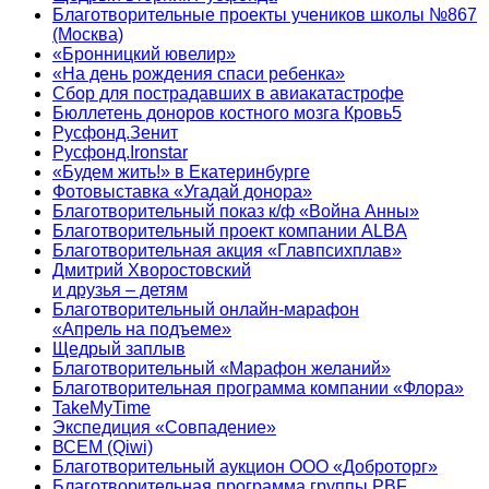
Благотворительные проекты учеников школы №867
(Москва)
«Бронницкий ювелир»
«На день рождения спаси ребенка»
Сбор для пострадавших в авиакатастрофе
Бюллетень доноров костного мозга Кровь5
Русфонд.Зенит
Русфонд.Ironstar
«Будем жить!» в Екатеринбурге
Фотовыставка «Угадай донора»
Благотворительный показ к/ф «Война Анны»
Благотворительный проект компании ALBA
Благотворительная акция «Главпсихплав»
Дмитрий Хворостовский
и друзья – детям
Благотворительный онлайн‑марафон
«Апрель на подъеме»
Щедрый заплыв
Благотворительный «Марафон желаний»
Благотворительная программа компании «Флора»
TakeMyTime
Экспедиция «Совпадение»
ВСЕМ (Qiwi)
Благотворительный аукцион ООО «Доброторг»
Благотворительная программа группы PBF