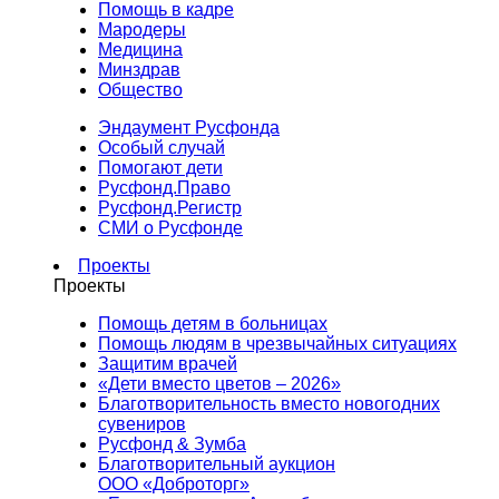
Помощь в кадре
Мародеры
Медицина
Минздрав
Общество
Эндаумент Русфонда
Особый случай
Помогают дети
Русфонд.Право
Русфонд.Регистр
СМИ о Русфонде
Проекты
Проекты
Помощь детям в больницах
Помощь людям в чрезвычайных ситуациях
Защитим врачей
«Дети вместо цветов – 2026»
Благотворительность вместо новогодних
сувениров
Русфонд & Зумба
Благотворительный аукцион
ООО «Доброторг»