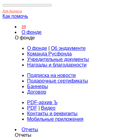
Для бизнеса
Как помочь
29
О фонде
О фонде
О фонде
|
Об эндаументе
Команда Русфонда
Учредительные документы
Награды и благодарности
Подписка на новости
Подарочные сертификаты
Баннеры
Договор
PDF-архив Ъ
PDF
|
Видео
Контакты и реквизиты
Мобильные приложения
Отчеты
Отчеты