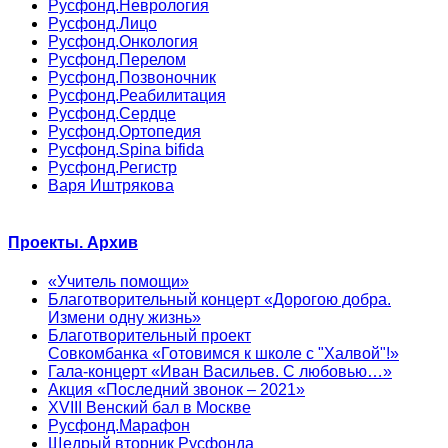
Русфонд.Неврология
Русфонд.Лицо
Русфонд.Онкология
Русфонд.Перелом
Русфонд.Позвоночник
Русфонд.Реабилитация
Русфонд.Сердце
Русфонд.Ортопедия
Русфонд.Spina bifida
Русфонд.Регистр
Варя Иштрякова
Проекты. Архив
«Учитель помощи»
Благотворительный концерт «Дорогою добра.
Измени одну жизнь»
Благотворительный проект
Совкомбанка «Готовимся к школе с "Халвой"!»
Гала-концерт «Иван Васильев. С любовью…»
Акция «Последний звонок – 2021»
XVIII Венский бал в Москве
Русфонд.Марафон
Щедрый вторник Русфонда