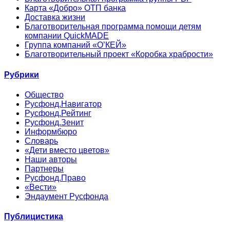
Карта «Добро» ОТП банка
Доставка жизни
Благотворительная программа помощи детям
компании QuickMADE
Группа компаний «О’КЕЙ»
Благотворительный проект «Коробка храбрости»
Рубрики
Общество
Русфонд.Навигатор
Русфонд.Рейтинг
Русфонд.Зенит
Информбюро
Словарь
«Дети вместо цветов»
Наши авторы
Партнеры
Русфонд.Право
«Вести»
Эндаумент Русфонда
Публицистика