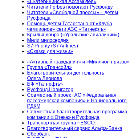
«Екатерининская Ассамблея»
Читатели Forbes помогают Русфонду
Читатели «Свободной прессы» – детям
Русфонда
Помощь детям Татарстана от «Клуба
чемпионов» сети АЗС «Татнефть»
Крылья добра («Уральские авиалинии»)
Мили милосердия
S7 Priority (S7 Airlines)
«Сказки для жизни»
«Активный гражданин» и «Миллион призов»
Группа «Трансойл»
Благотворительная деятельность
Олега Леонова
БФ «Татнефть»
Русфонд.Навигатор
Совместный проект АО «Федеральная
пассажирская компания» и Национального
РДКМ
Совместная благотворительная программа
компании «Ютека» и Русфонда
Транспортная группа FESCO
Благотворительный сервис Альфа-Банка
Сбербанк