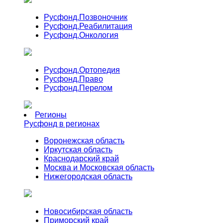
Русфонд.
Позвоночник
Русфонд.
Реабилитация
Русфонд.
Онкология
Русфонд.
Ортопедия
Русфонд.
Право
Русфонд.
Перелом
Регионы
Русфонд в регионах
Воронежская область
Иркутская область
Краснодарский край
Москва и Московская область
Нижегородская область
Новосибирская область
Приморский край