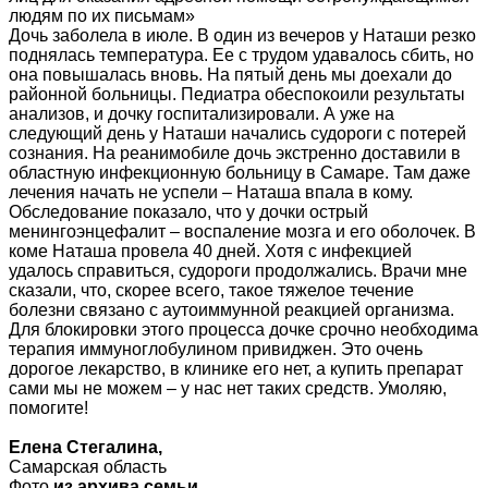
людям по их письмам»
Дочь заболела в июле. В один из вечеров у Наташи резко
поднялась температура. Ее с трудом удавалось сбить, но
она повышалась вновь. На пятый день мы доехали до
районной больницы. Педиатра обеспокоили результаты
анализов, и дочку госпитализировали. А уже на
следующий день у Наташи начались судороги с потерей
сознания. На реанимобиле дочь экстренно доставили в
областную инфекционную больницу в Самаре. Там даже
лечения начать не успели – Наташа впала в кому.
Обследование показало, что у дочки острый
менингоэнцефалит – воспаление мозга и его оболочек. В
коме Наташа провела 40 дней. Хотя с инфекцией
удалось справиться, судороги продолжались. Врачи мне
сказали, что, скорее всего, такое тяжелое течение
болезни связано с аутоиммунной реакцией организма.
Для блокировки этого процесса дочке срочно необходима
терапия иммуноглобулином привиджен. Это очень
дорогое лекарство, в клинике его нет, а купить препарат
сами мы не можем – у нас нет таких средств. Умоляю,
помогите!
Елена Стегалина,
Самарская область
Фото
из архива семьи