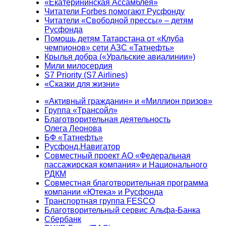
«Екатерининская Ассамблея»
Читатели Forbes помогают Русфонду
Читатели «Свободной прессы» – детям
Русфонда
Помощь детям Татарстана от «Клуба
чемпионов» сети АЗС «Татнефть»
Крылья добра («Уральские авиалинии»)
Мили милосердия
S7 Priority (S7 Airlines)
«Сказки для жизни»
«Активный гражданин» и «Миллион призов»
Группа «Трансойл»
Благотворительная деятельность
Олега Леонова
БФ «Татнефть»
Русфонд.Навигатор
Совместный проект АО «Федеральная
пассажирская компания» и Национального
РДКМ
Совместная благотворительная программа
компании «Ютека» и Русфонда
Транспортная группа FESCO
Благотворительный сервис Альфа-Банка
Сбербанк