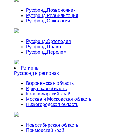
Русфонд.
Позвоночник
Русфонд.
Реабилитация
Русфонд.
Онкология
Русфонд.
Ортопедия
Русфонд.
Право
Русфонд.
Перелом
Регионы
Русфонд в регионах
Воронежская область
Иркутская область
Краснодарский край
Москва и Московская область
Нижегородская область
Новосибирская область
Приморский край