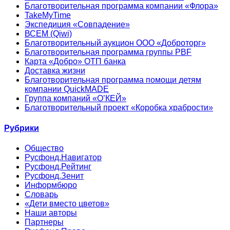
Благотворительная программа компании «Флора»
TakeMyTime
Экспедиция «Совпадение»
ВСЕМ (Qiwi)
Благотворительный аукцион ООО «Доброторг»
Благотворительная программа группы PBF
Карта «Добро» ОТП банка
Доставка жизни
Благотворительная программа помощи детям
компании QuickMADE
Группа компаний «О’КЕЙ»
Благотворительный проект «Коробка храбрости»
Рубрики
Общество
Русфонд.Навигатор
Русфонд.Рейтинг
Русфонд.Зенит
Информбюро
Словарь
«Дети вместо цветов»
Наши авторы
Партнеры