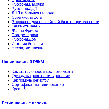
Русфонд.Бабочки
Русфонд.ДЦП
ДЦП в большом городе
Свои чужие дети
Энциклопедия российской благотворительности
Книга утешений
Жанна Фриске
Портрет врача
Русфонд.Дом
История болезни
Несладкая жизнь
Национальный РДКМ
Как стать донором костного мозга
Где сдать кровь на типирование
Как помочь регистру
Сертификат на типирование
Кровь 5
Региональные проекты