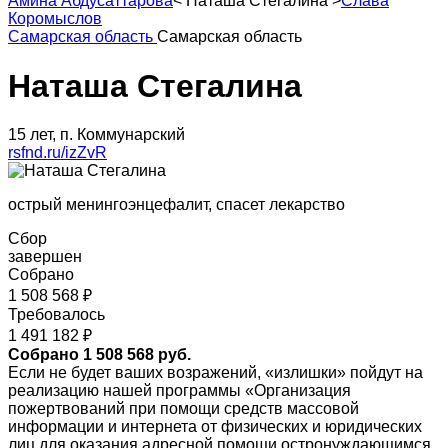
Амина Абдусаттарова
<
Наташа Стегалина
>
Слава
Коромыслов
Самарская область
Самарская область
Наташа Стегалина
15 лет, п. Коммунарский
rsfnd.ru/izZvR
острый менингоэнцефалит, спасет лекарство
Сбор
завершен
Собрано
1 508 568 ₽
Требовалось
1 491 182 ₽
Собрано 1 508 568 руб.
Если не будет ваших возражений, «излишки» пойдут на
реализацию нашей программы «Организация
пожертвований при помощи средств массовой
информации и интернета от физических и юридических
лиц для оказания адресной помощи остронуждающимся