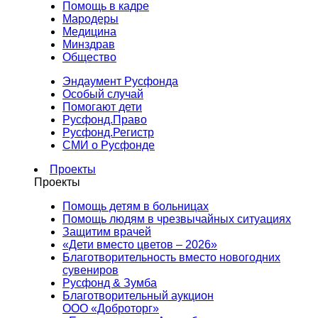
Помощь в кадре
Мародеры
Медицина
Минздрав
Общество
Эндаумент Русфонда
Особый случай
Помогают дети
Русфонд.Право
Русфонд.Регистр
СМИ о Русфонде
Проекты
Проекты
Помощь детям в больницах
Помощь людям в чрезвычайных ситуациях
Защитим врачей
«Дети вместо цветов – 2026»
Благотворительность вместо новогодних
сувениров
Русфонд & Зумба
Благотворительный аукцион
ООО «Доброторг»