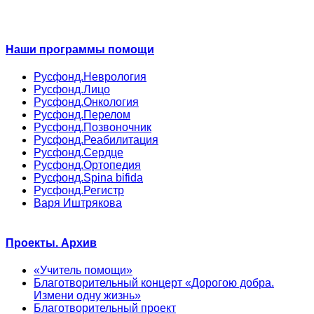
Наши программы помощи
Русфонд.Неврология
Русфонд.Лицо
Русфонд.Онкология
Русфонд.Перелом
Русфонд.Позвоночник
Русфонд.Реабилитация
Русфонд.Сердце
Русфонд.Ортопедия
Русфонд.Spina bifida
Русфонд.Регистр
Варя Иштрякова
Проекты. Архив
«Учитель помощи»
Благотворительный концерт «Дорогою добра.
Измени одну жизнь»
Благотворительный проект