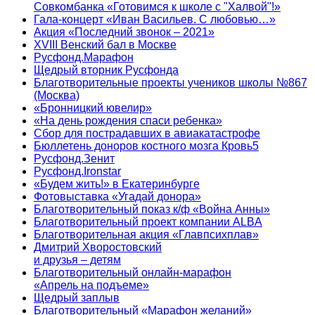
Совкомбанка «Готовимся к школе с "Халвой"!»
Гала-концерт «Иван Васильев. С любовью…»
Акция «Последний звонок – 2021»
XVIII Венский бал в Москве
Русфонд.Марафон
Щедрый вторник Русфонда
Благотворительные проекты учеников школы №867
(Москва)
«Бронницкий ювелир»
«На день рождения спаси ребенка»
Сбор для пострадавших в авиакатастрофе
Бюллетень доноров костного мозга Кровь5
Русфонд.Зенит
Русфонд.Ironstar
«Будем жить!» в Екатеринбурге
Фотовыставка «Угадай донора»
Благотворительный показ к/ф «Война Анны»
Благотворительный проект компании ALBA
Благотворительная акция «Главпсихплав»
Дмитрий Хворостовский
и друзья – детям
Благотворительный онлайн‑марафон
«Апрель на подъеме»
Щедрый заплыв
Благотворительный «Марафон желаний»