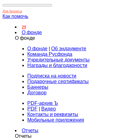
Для бизнеса
Как помочь
29
О фонде
О фонде
О фонде
|
Об эндаументе
Команда Русфонда
Учредительные документы
Награды и благодарности
Подписка на новости
Подарочные сертификаты
Баннеры
Договор
PDF-архив Ъ
PDF
|
Видео
Контакты и реквизиты
Мобильные приложения
Отчеты
Отчеты