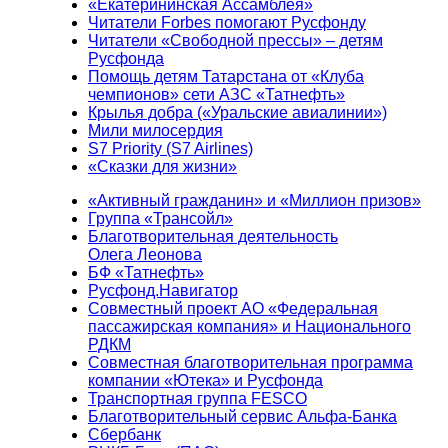
«Екатерининская Ассамблея»
Читатели Forbes помогают Русфонду
Читатели «Свободной прессы» – детям
Русфонда
Помощь детям Татарстана от «Клуба
чемпионов» сети АЗС «Татнефть»
Крылья добра («Уральские авиалинии»)
Мили милосердия
S7 Priority (S7 Airlines)
«Сказки для жизни»
«Активный гражданин» и «Миллион призов»
Группа «Трансойл»
Благотворительная деятельность
Олега Леонова
БФ «Татнефть»
Русфонд.Навигатор
Совместный проект АО «Федеральная
пассажирская компания» и Национального
РДКМ
Совместная благотворительная программа
компании «Ютека» и Русфонда
Транспортная группа FESCO
Благотворительный сервис Альфа-Банка
Сбербанк