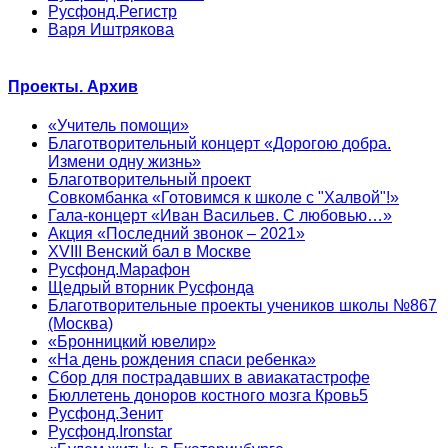
Русфонд.Регистр
Варя Иштрякова
Проекты. Архив
«Учитель помощи»
Благотворительный концерт «Дорогою добра.
Измени одну жизнь»
Благотворительный проект
Совкомбанка «Готовимся к школе с "Халвой"!»
Гала-концерт «Иван Васильев. С любовью…»
Акция «Последний звонок – 2021»
XVIII Венский бал в Москве
Русфонд.Марафон
Щедрый вторник Русфонда
Благотворительные проекты учеников школы №867
(Москва)
«Бронницкий ювелир»
«На день рождения спаси ребенка»
Сбор для пострадавших в авиакатастрофе
Бюллетень доноров костного мозга Кровь5
Русфонд.Зенит
Русфонд.Ironstar