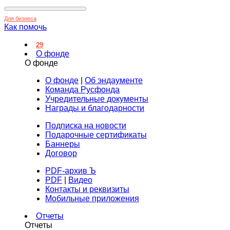
Для бизнеса
Как помочь
29
О фонде
О фонде
О фонде
|
Об эндаументе
Команда Русфонда
Учредительные документы
Награды и благодарности
Подписка на новости
Подарочные сертификаты
Баннеры
Договор
PDF-архив Ъ
PDF
|
Видео
Контакты и реквизиты
Мобильные приложения
Отчеты
Отчеты