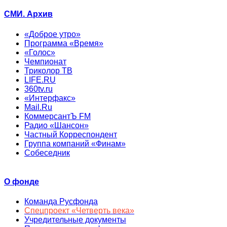
СМИ. Архив
«Доброе утро»
Программа «Время»
«Голос»
Чемпионат
Триколор ТВ
LIFE.RU
360tv.ru
«Интерфакс»
Mail.Ru
КоммерсантЪ FM
Радио «Шансон»
Частный Корреспондент
Группа компаний «Финам»
Собеседник
О фонде
Команда Русфонда
Спецпроект «Четверть века»
Учредительные документы