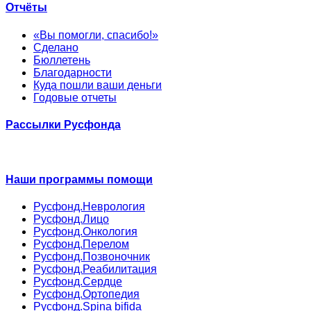
Отчёты
«Вы помогли, спасибо!»
Сделано
Бюллетень
Благодарности
Куда пошли ваши деньги
Годовые отчеты
Рассылки Русфонда
Наши программы помощи
Русфонд.Неврология
Русфонд.Лицо
Русфонд.Онкология
Русфонд.Перелом
Русфонд.Позвоночник
Русфонд.Реабилитация
Русфонд.Сердце
Русфонд.Ортопедия
Русфонд.Spina bifida