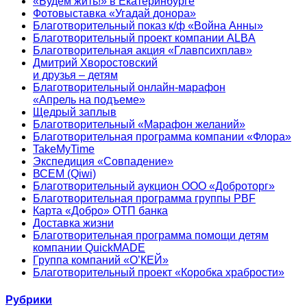
«Будем жить!» в Екатеринбурге
Фотовыставка «Угадай донора»
Благотворительный показ к/ф «Война Анны»
Благотворительный проект компании ALBA
Благотворительная акция «Главпсихплав»
Дмитрий Хворостовский
и друзья – детям
Благотворительный онлайн‑марафон
«Апрель на подъеме»
Щедрый заплыв
Благотворительный «Марафон желаний»
Благотворительная программа компании «Флора»
TakeMyTime
Экспедиция «Совпадение»
ВСЕМ (Qiwi)
Благотворительный аукцион ООО «Доброторг»
Благотворительная программа группы PBF
Карта «Добро» ОТП банка
Доставка жизни
Благотворительная программа помощи детям
компании QuickMADE
Группа компаний «О’КЕЙ»
Благотворительный проект «Коробка храбрости»
Рубрики