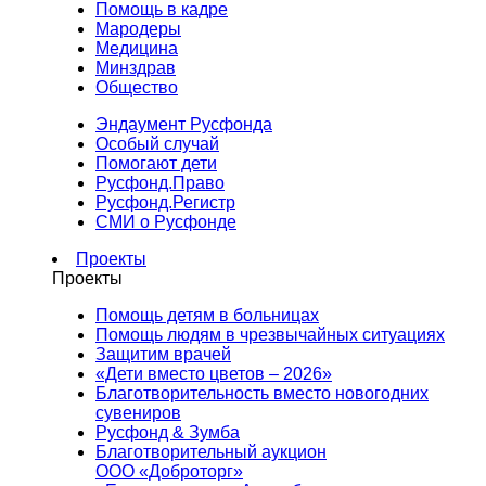
Помощь в кадре
Мародеры
Медицина
Минздрав
Общество
Эндаумент Русфонда
Особый случай
Помогают дети
Русфонд.Право
Русфонд.Регистр
СМИ о Русфонде
Проекты
Проекты
Помощь детям в больницах
Помощь людям в чрезвычайных ситуациях
Защитим врачей
«Дети вместо цветов – 2026»
Благотворительность вместо новогодних
сувениров
Русфонд & Зумба
Благотворительный аукцион
ООО «Доброторг»