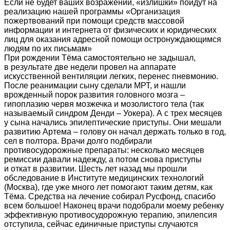
Если не будет ваших возражений, «излишки» пойдут на
реализацию нашей программы «Организация
пожертвований при помощи средств массовой
информации и интернета от физических и юридических
лиц для оказания адресной помощи остронуждающимся
людям по их письмам»
При рождении Тёма самостоятельно не задышал,
в результате две недели провел на аппарате
искусственной вентиляции легких, перенес пневмонию.
После реанимации сыну сделали МРТ, и нашли
врожденный порок развития головного мозга –
гипоплазию червя мозжечка и мозолистого тела (так
называемый синдром Денди – Уокера). А с трех месяцев
у сына начались эпилептические приступы. Они мешали
развитию Артема – голову он начал держать только в год,
сел в полтора. Врачи долго подбирали
противосудорожные препараты: несколько месяцев
ремиссии давали надежду, а потом снова приступы
и откат в развитии. Шесть лет назад мы прошли
обследование в Институте медицинских технологий
(Москва), где уже много лет помогают таким детям, как
Тёма. Средства на лечение собирал Русфонд, спасибо
всем большое! Наконец врачи подобрали моему ребенку
эффективную противосудорожную терапию, эпилепсия
отступила, сейчас единичные приступы случаются