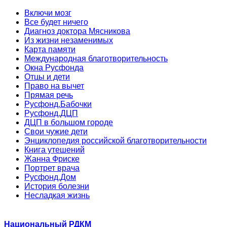
Включи мозг
Все будет ничего
Диагноз доктора Мясникова
Из жизни незаменимых
Карта памяти
Международная благотворительность
Окна Русфонда
Отцы и дети
Право на вычет
Прямая речь
Русфонд.Бабочки
Русфонд.ДЦП
ДЦП в большом городе
Свои чужие дети
Энциклопедия российской благотворительности
Книга утешений
Жанна Фриске
Портрет врача
Русфонд.Дом
История болезни
Несладкая жизнь
Национальный РДКМ