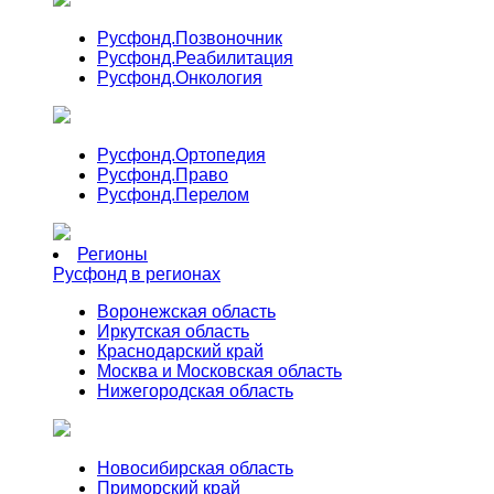
Русфонд.
Позвоночник
Русфонд.
Реабилитация
Русфонд.
Онкология
Русфонд.
Ортопедия
Русфонд.
Право
Русфонд.
Перелом
Регионы
Русфонд в регионах
Воронежская область
Иркутская область
Краснодарский край
Москва и Московская область
Нижегородская область
Новосибирская область
Приморский край