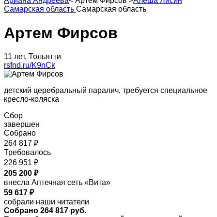
Ариана Андреева
<
Артем Фирсов
>
Алеша Лисин
Самарская область
Самарская область
Артем Фирсов
11 лет, Тольятти
rsfnd.ru/K9nCk
детский церебральный паралич, требуется специальное
кресло-коляска
Сбор
завершен
Собрано
264 817 ₽
Требовалось
226 951 ₽
205 200 ₽
внесла Аптечная сеть «Вита»
59 617 ₽
собрали наши читатели
Собрано 264 817 руб.