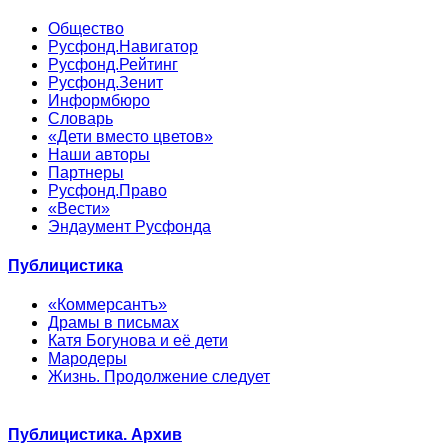
Общество
Русфонд.Навигатор
Русфонд.Рейтинг
Русфонд.Зенит
Информбюро
Словарь
«Дети вместо цветов»
Наши авторы
Партнеры
Русфонд.Право
«Вести»
Эндаумент Русфонда
Публицистика
«Коммерсантъ»
Драмы в письмах
Катя Богунова и её дети
Мародеры
Жизнь. Продолжение следует
Публицистика. Архив