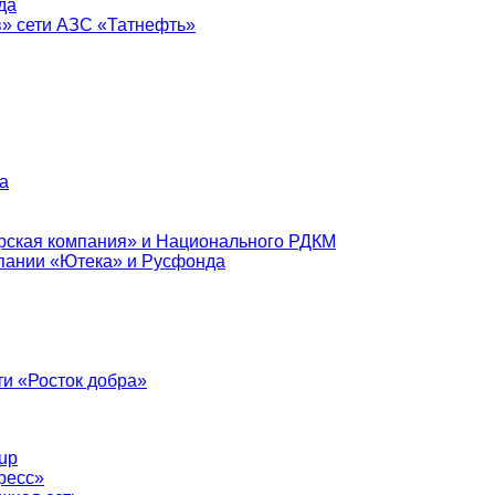
да
в» сети АЗС «Татнефть»
а
рская компания» и Национального РДКМ
пании «Ютека» и Русфонда
и «Росток добра»
up
ресс»