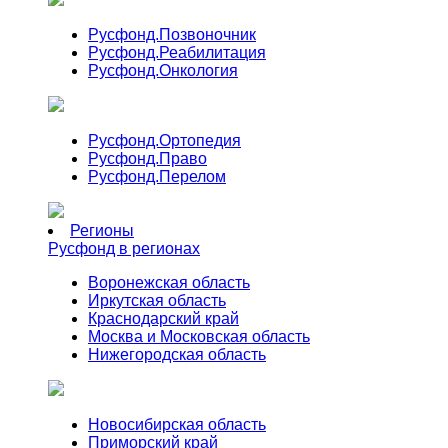
Русфонд.
Позвоночник
Русфонд.
Реабилитация
Русфонд.
Онкология
Русфонд.
Ортопедия
Русфонд.
Право
Русфонд.
Перелом
Регионы
Русфонд в регионах
Воронежская область
Иркутская область
Краснодарский край
Москва и Московская область
Нижегородская область
Новосибирская область
Приморский край