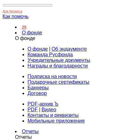
Для бизнеса
Как помочь
29
О фонде
О фонде
О фонде
|
Об эндаументе
Команда Русфонда
Учредительные документы
Награды и благодарности
Подписка на новости
Подарочные сертификаты
Баннеры
Договор
PDF-архив Ъ
PDF
|
Видео
Контакты и реквизиты
Мобильные приложения
Отчеты
Отчеты