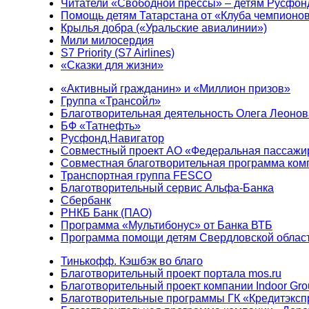
Читатели «Свободной прессы» – детям Русфон
Помощь детям Татарстана от «Клуба чемпионо
Крылья добра («Уральские авиалинии»)
Мили милосердия
S7 Priority (S7 Airlines)
«Сказки для жизни»
«Активный гражданин» и «Миллион призов»
Группа «Трансойл»
Благотворительная деятельность Олега Леонов
БФ «Татнефть»
Русфонд.Навигатор
Совместный проект АО «Федеральная пассажи
Совместная благотворительная программа ком
Транспортная группа FESCO
Благотворительный сервис Альфа-Банка
Сбербанк
РНКБ Банк (ПАО)
Программа «Мультибонус» от Банка ВТБ
Программа помощи детям Свердловской област
Тинькофф. Кэшбэк во благо
Благотворительный проект портала mos.ru
Благотворительный проект компании Indoor Gro
Благотворительные программы ГК «Кредитэксп