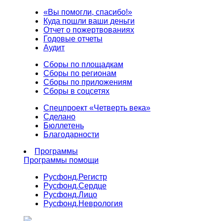
«Вы помогли, спасибо!»
Куда пошли ваши деньги
Отчет о пожертвованиях
Годовые отчеты
Аудит
Сборы по площадкам
Сборы по регионам
Сборы по приложениям
Сборы в соцсетях
Спецпроект «Четверть века»
Сделано
Бюллетень
Благодарности
Программы
Программы помощи
Русфонд.
Регистр
Русфонд.
Сердце
Русфонд.
Лицо
Русфонд.
Неврология