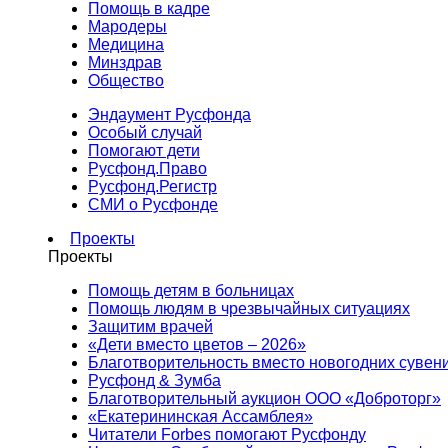
Помощь в кадре
Мародеры
Медицина
Минздрав
Общество
Эндаумент Русфонда
Особый случай
Помогают дети
Русфонд.Право
Русфонд.Регистр
СМИ о Русфонде
Проекты
Проекты
Помощь детям в больницах
Помощь людям в чрезвычайных ситуациях
Защитим врачей
«Дети вместо цветов – 2026»
Благотворительность вместо новогодних сувен
Русфонд & Зумба
Благотворительный аукцион ООО «Доброторг»
«Екатерининская Ассамблея»
Читатели Forbes помогают Русфонду