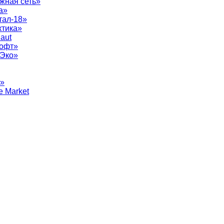
жная сеть»
а»
тал-18»
ктика»
aut
софт»
рЭко»
т»
e Market