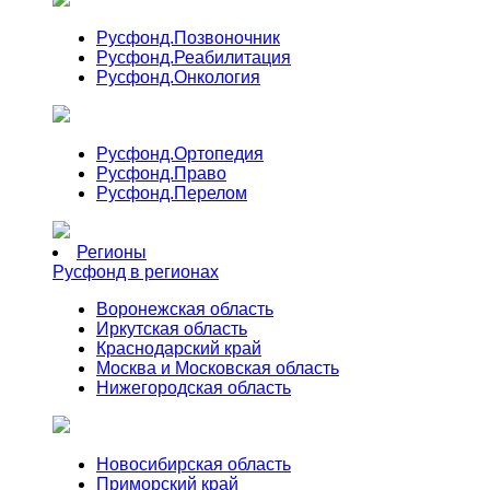
Русфонд.
Позвоночник
Русфонд.
Реабилитация
Русфонд.
Онкология
Русфонд.
Ортопедия
Русфонд.
Право
Русфонд.
Перелом
Регионы
Русфонд в регионах
Воронежская область
Иркутская область
Краснодарский край
Москва и Московская область
Нижегородская область
Новосибирская область
Приморский край