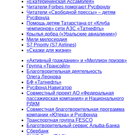
«Екатерининская Ассамблея»
Читатели Forbes помогают Русфонду
Читатели «Свободной прессы» – детям
Русфонда
Помощь детям Татарстана от «Клуба
чемпионов» сети АЗС «Татнефть»
Крылья добра («Уральские авиалинии»)
Мили милосердия
S7 Priority (S7 Airlines)
«Сказки для жизни»
«Активный гражданин» и «Миллион призов»
Группа «Трансойл»
Благотворительная деятельность
Олега Леонова
БФ «Татнефть»
Русфонд.Навигатор
Совместный проект АО «Федеральная
пассажирская компания» и Национального
РДКМ
Совместная благотворительная программа
компании «Ютека» и Русфонда
Транспортная группа FESCO
Благотворительный сервис Альфа-Банка
Сбербанк