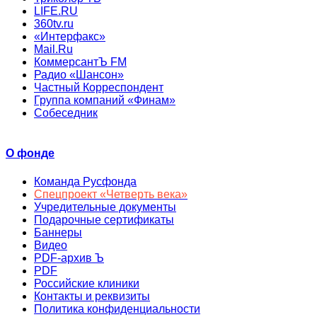
LIFE.RU
360tv.ru
«Интерфакс»
Mail.Ru
КоммерсантЪ FM
Радио «Шансон»
Частный Корреспондент
Группа компаний «Финам»
Собеседник
О фонде
Команда Русфонда
Спецпроект «Четверть века»
Учредительные документы
Подарочные сертификаты
Баннеры
Видео
PDF-архив Ъ
PDF
Российские клиники
Контакты и реквизиты
Политика конфиденциальности