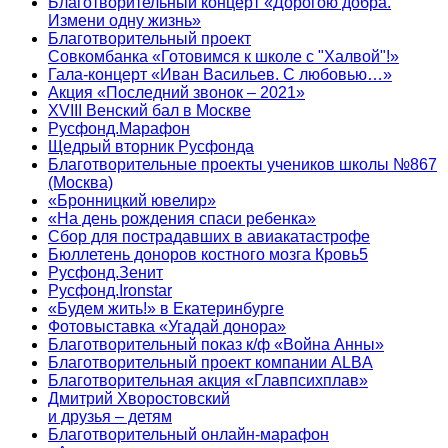
Благотворительный концерт «Дорогою добра.
Измени одну жизнь»
Благотворительный проект
Совкомбанка «Готовимся к школе с "Халвой"!»
Гала-концерт «Иван Васильев. С любовью…»
Акция «Последний звонок – 2021»
XVIII Венский бал в Москве
Русфонд.Марафон
Щедрый вторник Русфонда
Благотворительные проекты учеников школы №867
(Москва)
«Бронницкий ювелир»
«На день рождения спаси ребенка»
Сбор для пострадавших в авиакатастрофе
Бюллетень доноров костного мозга Кровь5
Русфонд.Зенит
Русфонд.Ironstar
«Будем жить!» в Екатеринбурге
Фотовыставка «Угадай донора»
Благотворительный показ к/ф «Война Анны»
Благотворительный проект компании ALBA
Благотворительная акция «Главпсихплав»
Дмитрий Хворостовский
и друзья – детям
Благотворительный онлайн‑марафон