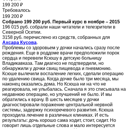
199 200 ₽
Требовалось
199 200 ₽
Собрано 199 200 руб. Первый курс в ноябре – 2015
196 015 руб. собрали наши читатели и телезрители в
Северной Осетии.
3158 руб. перечислено из средств, собранных для
Ахсара Кусова
.
Проблемы со здоровьем у дочки начались сразу после
рождения. Еще в роддоме врачи предположили порок
сердца и перевели Ксюшу в детскую больницу
Владикавказа. Там диагноз не подтвердили, но
обнаружили у дочки свищ пищевода и пневмонию.
Ксюше вылечили воспаление легких, сделали операцию
по удалению свища. Когда дочке было три месяца, мы
наконец оказались дома. Но Ксюша ни на что не
реагировала, не улыбалась. Сначала я это списывала на
недавнюю операцию, но улучшений не было. И мы
обратились к врачу. В шесть месяцев у дочки
диагностировали поражение центральной нервной
системы, задержку психоречевого развития. Ксюша
проходила лечение в различных клиниках. И есть
результаты: дочь хорошо сама ходит, стоит, сидит. Но
говорит лишь отдельные слова и мало интересуется