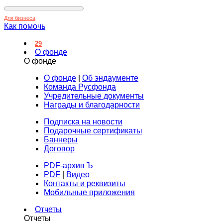
Для бизнеса
Как помочь
29
О фонде
О фонде
О фонде
|
Об эндаументе
Команда Русфонда
Учредительные документы
Награды и благодарности
Подписка на новости
Подарочные сертификаты
Баннеры
Договор
PDF-архив Ъ
PDF
|
Видео
Контакты и реквизиты
Мобильные приложения
Отчеты
Отчеты