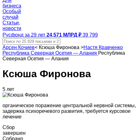
Для
бизнеса
Особый
случай
Статьи,
новости
Русфонд за 29 лет
24,571 МЛРД ₽
39 799
Арсен Кочиев
<
Ксюша Фиронова
>
Настя Кравченко
Республика Северная Осетия — Алания
Республика
Северная Осетия — Алания
Ксюша Фиронова
5 лет
органическое поражение центральной нервной системы,
задержка психоречевого развития, требуется курсовое
лечение
Сбор
завершен
Собрано