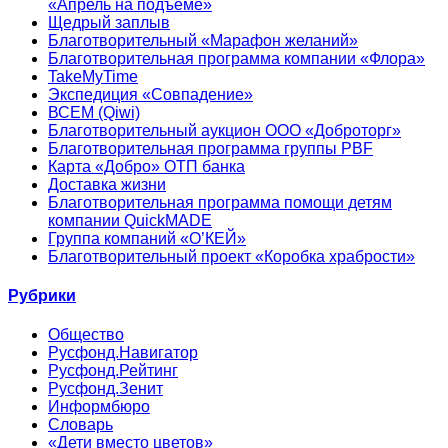
«Апрель на подъеме»
Щедрый заплыв
Благотворительный «Марафон желаний»
Благотворительная программа компании «Флора»
TakeMyTime
Экспедиция «Совпадение»
ВСЕМ (Qiwi)
Благотворительный аукцион ООО «Доброторг»
Благотворительная программа группы PBF
Карта «Добро» ОТП банка
Доставка жизни
Благотворительная программа помощи детям
компании QuickMADE
Группа компаний «О’КЕЙ»
Благотворительный проект «Коробка храбрости»
Рубрики
Общество
Русфонд.Навигатор
Русфонд.Рейтинг
Русфонд.Зенит
Информбюро
Словарь
«Дети вместо цветов»