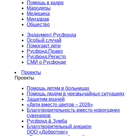
Помощь в кадре
Мародеры
Медицина
Минздрав
Общество
Эндаумент Русфонда
Особый случай
Помогают дети
Русфонд.Право
Русфонд.Регистр
СМИ о Русфонде
Проекты
Проекты
Помощь детям в больницах
Помощь людям в чрезвычайных ситуациях
Защитим врачей
«Дети вместо цветов – 2026»
Благотворительность вместо новогодних
сувениров
Русфонд & Зумба
Благотворительный аукцион
ООО «Доброторг»