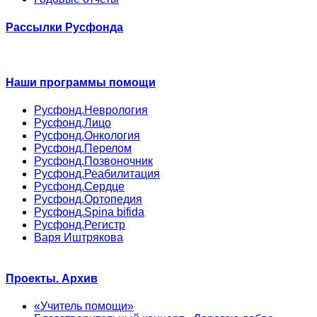
Рассылки Русфонда
Наши программы помощи
Русфонд.Неврология
Русфонд.Лицо
Русфонд.Онкология
Русфонд.Перелом
Русфонд.Позвоночник
Русфонд.Реабилитация
Русфонд.Сердце
Русфонд.Ортопедия
Русфонд.Spina bifida
Русфонд.Регистр
Варя Иштрякова
Проекты. Архив
«Учитель помощи»