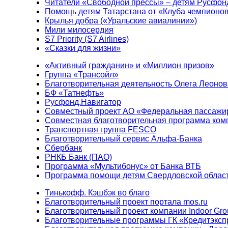
Читатели «Свободной прессы» – детям Русфон
Помощь детям Татарстана от «Клуба чемпионо
Крылья добра («Уральские авиалинии»)
Мили милосердия
S7 Priority (S7 Airlines)
«Сказки для жизни»
«Активный гражданин» и «Миллион призов»
Группа «Трансойл»
Благотворительная деятельность Олега Леонов
БФ «Татнефть»
Русфонд.Навигатор
Совместный проект АО «Федеральная пассажи
Совместная благотворительная программа ком
Транспортная группа FESCO
Благотворительный сервис Альфа-Банка
Сбербанк
РНКБ Банк (ПАО)
Программа «Мультибонус» от Банка ВТБ
Программа помощи детям Свердловской област
Тинькофф. Кэшбэк во благо
Благотворительный проект портала mos.ru
Благотворительный проект компании Indoor Gro
Благотворительные программы ГК «Кредитэксп