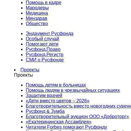
Помощь в кадре
Мародеры
Медицина
Минздрав
Общество
Эндаумент Русфонда
Особый случай
Помогают дети
Русфонд.Право
Русфонд.Регистр
СМИ о Русфонде
Проекты
Проекты
Помощь детям в больницах
Помощь людям в чрезвычайных ситуациях
Защитим врачей
«Дети вместо цветов – 2026»
Благотворительность вместо новогодних сувен
Русфонд & Зумба
Благотворительный аукцион ООО «Доброторг»
«Екатерининская Ассамблея»
Читатели Forbes помогают Русфонду