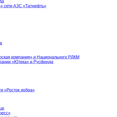
да
в» сети АЗС «Татнефть»
а
рская компания» и Национального РДКМ
пании «Ютека» и Русфонда
и «Росток добра»
up
ресс»