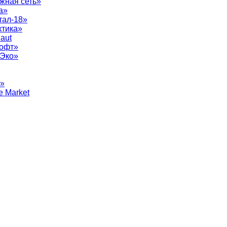
жная сеть»
а»
тал-18»
ктика»
aut
софт»
рЭко»
т»
e Market