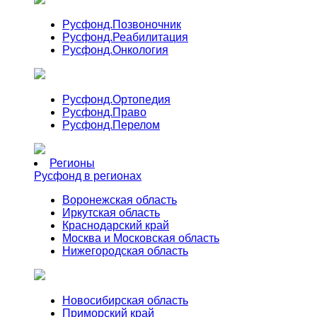
Русфонд.
Позвоночник
Русфонд.
Реабилитация
Русфонд.
Онкология
Русфонд.
Ортопедия
Русфонд.
Право
Русфонд.
Перелом
Регионы
Русфонд в регионах
Воронежская область
Иркутская область
Краснодарский край
Москва и Московская область
Нижегородская область
Новосибирская область
Приморский край