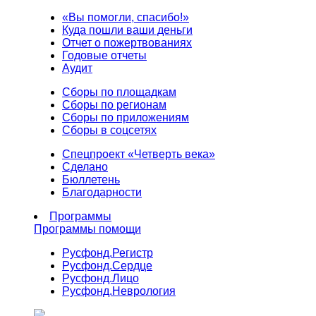
«Вы помогли, спасибо!»
Куда пошли ваши деньги
Отчет о пожертвованиях
Годовые отчеты
Аудит
Сборы по площадкам
Сборы по регионам
Сборы по приложениям
Сборы в соцсетях
Спецпроект «Четверть века»
Сделано
Бюллетень
Благодарности
Программы
Программы помощи
Русфонд.
Регистр
Русфонд.
Сердце
Русфонд.
Лицо
Русфонд.
Неврология