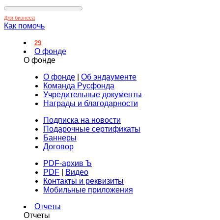
Для бизнеса
Как помочь
29
О фонде
О фонде
О фонде
|
Об эндаументе
Команда Русфонда
Учредительные документы
Награды и благодарности
Подписка на новости
Подарочные сертификаты
Баннеры
Договор
PDF-архив Ъ
PDF
|
Видео
Контакты и реквизиты
Мобильные приложения
Отчеты
Отчеты