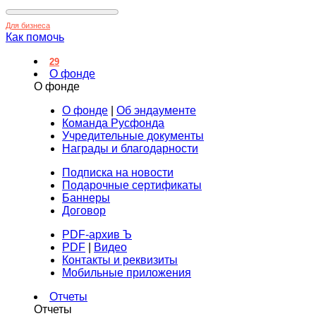
Для бизнеса
Как помочь
29
О фонде
О фонде
О фонде
|
Об эндаументе
Команда Русфонда
Учредительные документы
Награды и благодарности
Подписка на новости
Подарочные сертификаты
Баннеры
Договор
PDF-архив Ъ
PDF
|
Видео
Контакты и реквизиты
Мобильные приложения
Отчеты
Отчеты