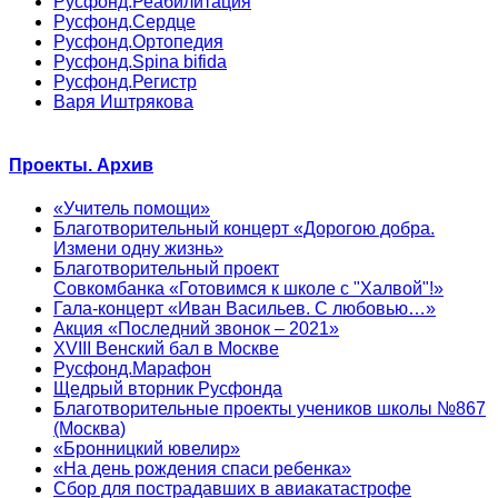
Русфонд.Реабилитация
Русфонд.Сердце
Русфонд.Ортопедия
Русфонд.Spina bifida
Русфонд.Регистр
Варя Иштрякова
Проекты. Архив
«Учитель помощи»
Благотворительный концерт «Дорогою добра.
Измени одну жизнь»
Благотворительный проект
Совкомбанка «Готовимся к школе с "Халвой"!»
Гала-концерт «Иван Васильев. С любовью…»
Акция «Последний звонок – 2021»
XVIII Венский бал в Москве
Русфонд.Марафон
Щедрый вторник Русфонда
Благотворительные проекты учеников школы №867
(Москва)
«Бронницкий ювелир»
«На день рождения спаси ребенка»
Сбор для пострадавших в авиакатастрофе