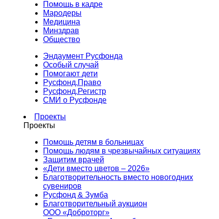
Помощь в кадре
Мародеры
Медицина
Минздрав
Общество
Эндаумент Русфонда
Особый случай
Помогают дети
Русфонд.Право
Русфонд.Регистр
СМИ о Русфонде
Проекты
Проекты
Помощь детям в больницах
Помощь людям в чрезвычайных ситуациях
Защитим врачей
«Дети вместо цветов – 2026»
Благотворительность вместо новогодних
сувениров
Русфонд & Зумба
Благотворительный аукцион
ООО «Доброторг»