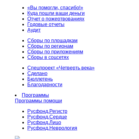
«Вы помогли, спасибо!»
Куда пошли ваши деньги
Отчет о пожертвованиях
Годовые отчеты
Аудит
Сборы по площадкам
Сборы по регионам
Сборы по приложениям
Сборы в соцсетях
Спецпроект «Четверть века»
Сделано
Бюллетень
Благодарности
Программы
Программы помощи
Русфонд.
Регистр
Русфонд.
Сердце
Русфонд.
Лицо
Русфонд.
Неврология