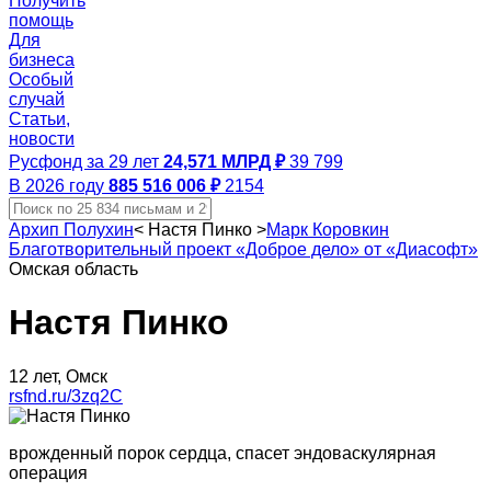
Получить
помощь
Для
бизнеса
Особый
случай
Статьи,
новости
Русфонд за 29 лет
24,571 МЛРД ₽
39 799
В 2026 году
885 516 006 ₽
2154
Архип Полухин
<
Настя Пинко
>
Марк Коровкин
Благотворительный проект «Доброе дело» от «Диасофт»
Омская область
Настя Пинко
12 лет, Омск
rsfnd.ru/3zq2C
врожденный порок сердца, спасет эндоваскулярная
операция