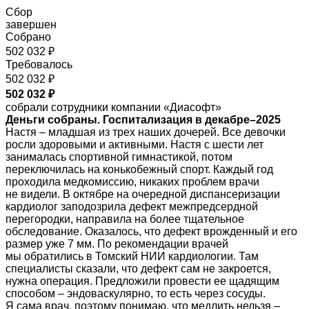
Сбор
завершен
Собрано
502 032 ₽
Требовалось
502 032 ₽
502 032 ₽
собрали сотрудники компании «Диасофт»
Деньги собраны. Госпитализация в декабре–2025
Настя – младшая из трех наших дочерей. Все девочки
росли здоровыми и активными. Настя с шести лет
занималась спортивной гимнастикой, потом
переключилась на конькобежный спорт. Каждый год
проходила медкомиссию, никаких проблем врачи
не видели. В октябре на очередной диспансеризации
кардиолог заподозрила дефект межпредсердной
перегородки, направила на более тщательное
обследование. Оказалось, что дефект врожденный и его
размер уже 7 мм. По рекомендации врачей
мы обратились в Томский НИИ кардиологии. Там
специалисты сказали, что дефект сам не закроется,
нужна операция. Предложили провести ее щадящим
способом – эндоваскулярно, то есть через сосуды.
Я сама врач, поэтому понимаю, что медлить нельзя –