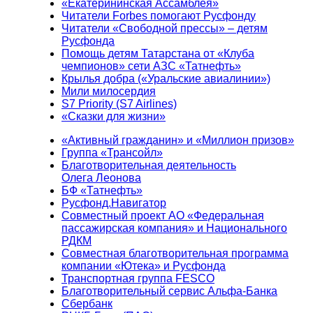
«Екатерининская Ассамблея»
Читатели Forbes помогают Русфонду
Читатели «Свободной прессы» – детям
Русфонда
Помощь детям Татарстана от «Клуба
чемпионов» сети АЗС «Татнефть»
Крылья добра («Уральские авиалинии»)
Мили милосердия
S7 Priority (S7 Airlines)
«Сказки для жизни»
«Активный гражданин» и «Миллион призов»
Группа «Трансойл»
Благотворительная деятельность
Олега Леонова
БФ «Татнефть»
Русфонд.Навигатор
Совместный проект АО «Федеральная
пассажирская компания» и Национального
РДКМ
Совместная благотворительная программа
компании «Ютека» и Русфонда
Транспортная группа FESCO
Благотворительный сервис Альфа-Банка
Сбербанк