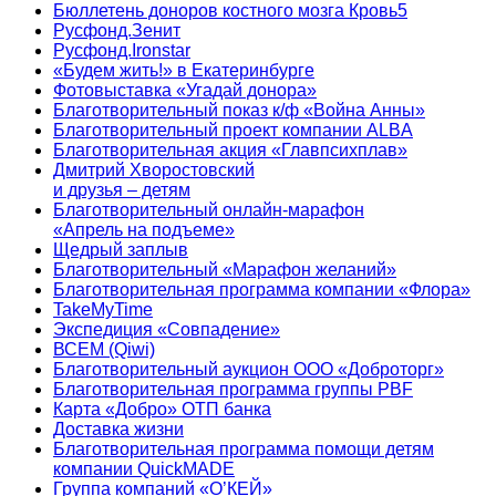
Бюллетень доноров костного мозга Кровь5
Русфонд.Зенит
Русфонд.Ironstar
«Будем жить!» в Екатеринбурге
Фотовыставка «Угадай донора»
Благотворительный показ к/ф «Война Анны»
Благотворительный проект компании ALBA
Благотворительная акция «Главпсихплав»
Дмитрий Хворостовский
и друзья – детям
Благотворительный онлайн‑марафон
«Апрель на подъеме»
Щедрый заплыв
Благотворительный «Марафон желаний»
Благотворительная программа компании «Флора»
TakeMyTime
Экспедиция «Совпадение»
ВСЕМ (Qiwi)
Благотворительный аукцион ООО «Доброторг»
Благотворительная программа группы PBF
Карта «Добро» ОТП банка
Доставка жизни
Благотворительная программа помощи детям
компании QuickMADE
Группа компаний «О’КЕЙ»