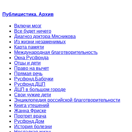
Публицистика. Архив
Включи мозг
Все будет ничего
Диагноз доктора Мясникова
Из жизни незаменимых
Карта памяти
Международная благотворительность
Окна Русфонда
Отцы и дети
Право на вычет
Прямая речь
Русфонд.Бабочки
Русфонд.ДЦП
ДЦП в большом городе
Свои чужие дети
Энциклопедия российской благотворительности
Книга утешений
Жанна Фриске
Портрет врача
Русфонд.Дом
История болезни
Несладкая жизнь