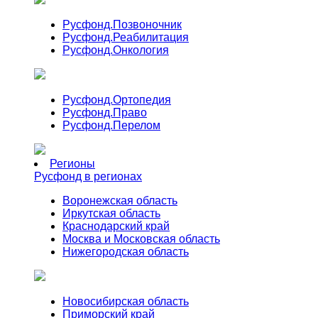
Русфонд.
Позвоночник
Русфонд.
Реабилитация
Русфонд.
Онкология
Русфонд.
Ортопедия
Русфонд.
Право
Русфонд.
Перелом
Регионы
Русфонд в регионах
Воронежская область
Иркутская область
Краснодарский край
Москва и Московская область
Нижегородская область
Новосибирская область
Приморский край