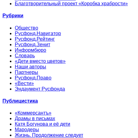
Благотворительный проект «Коробка храбрости»
Рубрики
Общество
Русфонд.Навигатор
Русфонд.Рейтинг
Русфонд.Зенит
Информбюро
Словарь
«Дети вместо цветов»
Наши авторы
Партнеры
Русфонд.Право
«Вести»
Эндаумент Русфонда
Публицистика
«Коммерсантъ»
Драмы в письмах
Катя Богунова и её дети
Мародеры
Жизнь. Продолжение следует