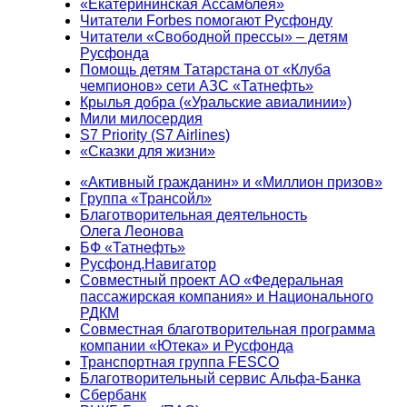
«Екатерининская Ассамблея»
Читатели Forbes помогают Русфонду
Читатели «Свободной прессы» – детям
Русфонда
Помощь детям Татарстана от «Клуба
чемпионов» сети АЗС «Татнефть»
Крылья добра («Уральские авиалинии»)
Мили милосердия
S7 Priority (S7 Airlines)
«Сказки для жизни»
«Активный гражданин» и «Миллион призов»
Группа «Трансойл»
Благотворительная деятельность
Олега Леонова
БФ «Татнефть»
Русфонд.Навигатор
Совместный проект АО «Федеральная
пассажирская компания» и Национального
РДКМ
Совместная благотворительная программа
компании «Ютека» и Русфонда
Транспортная группа FESCO
Благотворительный сервис Альфа-Банка
Сбербанк