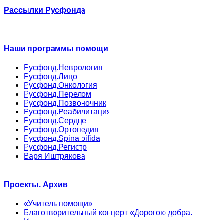
Рассылки Русфонда
Наши программы помощи
Русфонд.Неврология
Русфонд.Лицо
Русфонд.Онкология
Русфонд.Перелом
Русфонд.Позвоночник
Русфонд.Реабилитация
Русфонд.Сердце
Русфонд.Ортопедия
Русфонд.Spina bifida
Русфонд.Регистр
Варя Иштрякова
Проекты. Архив
«Учитель помощи»
Благотворительный концерт «Дорогою добра.