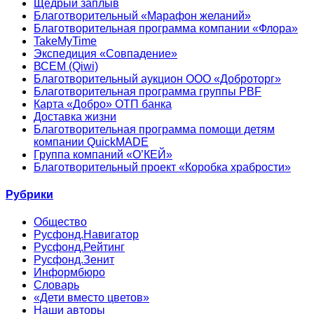
Щедрый заплыв
Благотворительный «Марафон желаний»
Благотворительная программа компании «Флора»
TakeMyTime
Экспедиция «Совпадение»
ВСЕМ (Qiwi)
Благотворительный аукцион ООО «Доброторг»
Благотворительная программа группы PBF
Карта «Добро» ОТП банка
Доставка жизни
Благотворительная программа помощи детям
компании QuickMADE
Группа компаний «О’КЕЙ»
Благотворительный проект «Коробка храбрости»
Рубрики
Общество
Русфонд.Навигатор
Русфонд.Рейтинг
Русфонд.Зенит
Информбюро
Словарь
«Дети вместо цветов»
Наши авторы