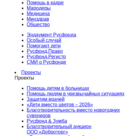
Помощь в кадре
Мародеры
Медицина
Минздрав
Общество
Эндаумент Русфонда
Особый случай
Помогают дети
Русфонд.Право
Русфонд.Регистр
СМИ о Русфонде
Проекты
Проекты
Помощь детям в больницах
Помощь людям в чрезвычайных ситуациях
Защитим врачей
«Дети вместо цветов – 2026»
Благотворительность вместо новогодних
сувениров
Русфонд & Зумба
Благотворительный аукцион
ООО «Доброторг»