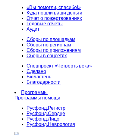
«Вы помогли, спасибо!»
Куда пошли ваши деньги
Отчет о пожертвованиях
Годовые отчеты
Аудит
Сборы по площадкам
Сборы по регионам
Сборы по приложениям
Сборы в соцсетях
Спецпроект «Четверть века»
Сделано
Бюллетень
Благодарности
Программы
Программы помощи
Русфонд.
Регистр
Русфонд.
Сердце
Русфонд.
Лицо
Русфонд.
Неврология