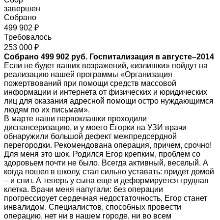
завершен
Собрано
499 902 ₽
Требовалось
253 000 ₽
Собрано 499 902 руб. Госпитализация в августе–2014
Если не будет ваших возражений, «излишки» пойдут на
реализацию нашей программы «Организация
пожертвований при помощи средств массовой
информации и интернета от физических и юридических
лиц для оказания адресной помощи остро нуждающимся
людям по их письмам».
В марте наши первоклашки проходили
диспансеризацию, и у моего Егорки на УЗИ врачи
обнаружили большой дефект межпредсердной
перегородки. Рекомендована операция, причем, срочно!
Для меня это шок. Родился Егор крепким, проблем со
здоровьем почти не было. Всегда активный, веселый. А
когда пошел в школу, стал сильно уставать: придет домой
– и спит. А теперь у сына еще и деформируется грудная
клетка. Врачи меня напугали: без операции
прогрессирует сердечная недостаточность, Егор станет
инвалидом. Специалистов, способных провести
операцию, нет ни в нашем городе, ни во всем