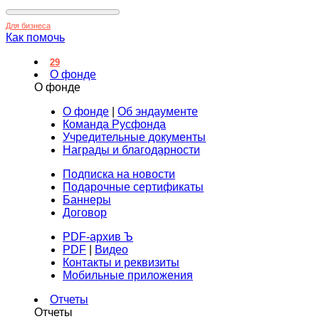
Для бизнеса
Как помочь
29
О фонде
О фонде
О фонде
|
Об эндаументе
Команда Русфонда
Учредительные документы
Награды и благодарности
Подписка на новости
Подарочные сертификаты
Баннеры
Договор
PDF-архив Ъ
PDF
|
Видео
Контакты и реквизиты
Мобильные приложения
Отчеты
Отчеты