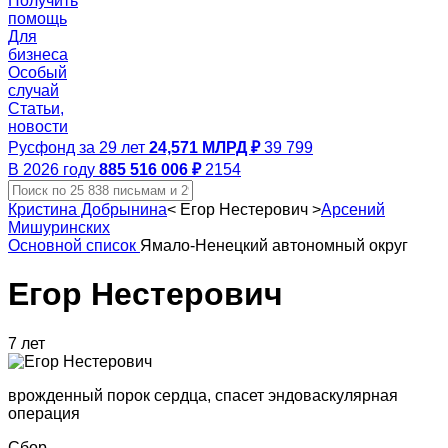
Получить
помощь
Для
бизнеса
Особый
случай
Статьи,
новости
Русфонд за 29 лет
24,571 МЛРД ₽
39 799
В 2026 году
885 516 006 ₽
2154
Кристина Добрынина
<
Егор Нестерович
>
Арсений
Мишуринских
Основной список
Ямало-Ненецкий автономный округ
Егор Нестерович
7 лет
врожденный порок сердца, спасет эндоваскулярная
операция
Сбор