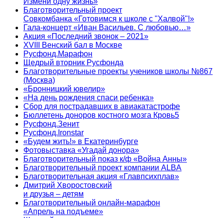
Измени одну жизнь»
Благотворительный проект
Совкомбанка «Готовимся к школе с "Халвой"!»
Гала-концерт «Иван Васильев. С любовью…»
Акция «Последний звонок – 2021»
XVIII Венский бал в Москве
Русфонд.Марафон
Щедрый вторник Русфонда
Благотворительные проекты учеников школы №867
(Москва)
«Бронницкий ювелир»
«На день рождения спаси ребенка»
Сбор для пострадавших в авиакатастрофе
Бюллетень доноров костного мозга Кровь5
Русфонд.Зенит
Русфонд.Ironstar
«Будем жить!» в Екатеринбурге
Фотовыставка «Угадай донора»
Благотворительный показ к/ф «Война Анны»
Благотворительный проект компании ALBA
Благотворительная акция «Главпсихплав»
Дмитрий Хворостовский
и друзья – детям
Благотворительный онлайн‑марафон
«Апрель на подъеме»