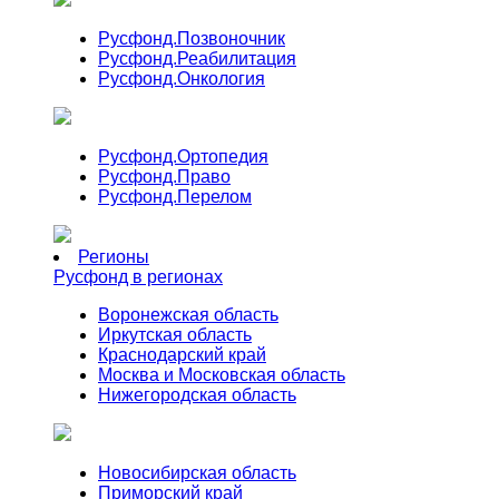
Русфонд.
Позвоночник
Русфонд.
Реабилитация
Русфонд.
Онкология
Русфонд.
Ортопедия
Русфонд.
Право
Русфонд.
Перелом
Регионы
Русфонд в регионах
Воронежская область
Иркутская область
Краснодарский край
Москва и Московская область
Нижегородская область
Новосибирская область
Приморский край