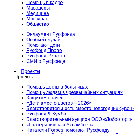
Помощь в кадре
Мародеры
Медицина
Минздрав
Общество
Эндаумент Русфонда
Особый случай
Помогают дети
Русфонд.Право
Русфонд.Регистр
СМИ о Русфонде
Проекты
Проекты
Помощь детям в больницах
Помощь людям в чрезвычайных ситуациях
Защитим врачей
«Дети вместо цветов – 2026»
Благотворительность вместо новогодних сувен
Русфонд & Зумба
Благотворительный аукцион ООО «Доброторг»
«Екатерининская Ассамблея»
Читатели Forbes помогают Русфонду