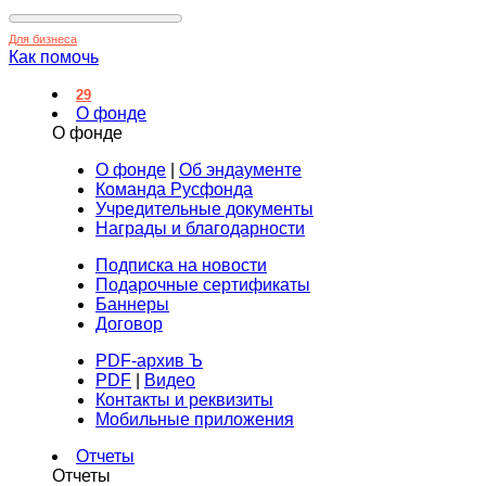
Для бизнеса
Как помочь
29
О фонде
О фонде
О фонде
|
Об эндаументе
Команда Русфонда
Учредительные документы
Награды и благодарности
Подписка на новости
Подарочные сертификаты
Баннеры
Договор
PDF-архив Ъ
PDF
|
Видео
Контакты и реквизиты
Мобильные приложения
Отчеты
Отчеты