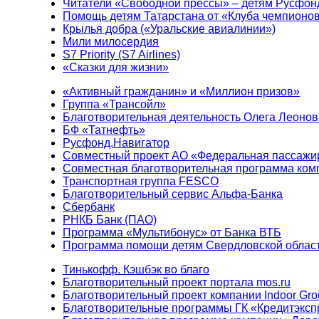
Читатели «Свободной прессы» – детям Русфон
Помощь детям Татарстана от «Клуба чемпионо
Крылья добра («Уральские авиалинии»)
Мили милосердия
S7 Priority (S7 Airlines)
«Сказки для жизни»
«Активный гражданин» и «Миллион призов»
Группа «Трансойл»
Благотворительная деятельность Олега Леонов
БФ «Татнефть»
Русфонд.Навигатор
Совместный проект АО «Федеральная пассажи
Совместная благотворительная программа ком
Транспортная группа FESCO
Благотворительный сервис Альфа-Банка
Сбербанк
РНКБ Банк (ПАО)
Программа «Мультибонус» от Банка ВТБ
Программа помощи детям Свердловской област
Тинькофф. Кэшбэк во благо
Благотворительный проект портала mos.ru
Благотворительный проект компании Indoor Gro
Благотворительные программы ГК «Кредитэксп