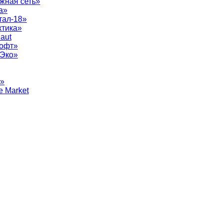
жная сеть»
а»
тал-18»
ктика»
aut
софт»
рЭко»
т»
e Market