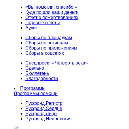
«Вы помогли, спасибо!»
Куда пошли ваши деньги
Отчет о пожертвованиях
Годовые отчеты
Аудит
Сборы по площадкам
Сборы по регионам
Сборы по приложениям
Сборы в соцсетях
Спецпроект «Четверть века»
Сделано
Бюллетень
Благодарности
Программы
Программы помощи
Русфонд.
Регистр
Русфонд.
Сердце
Русфонд.
Лицо
Русфонд.
Неврология