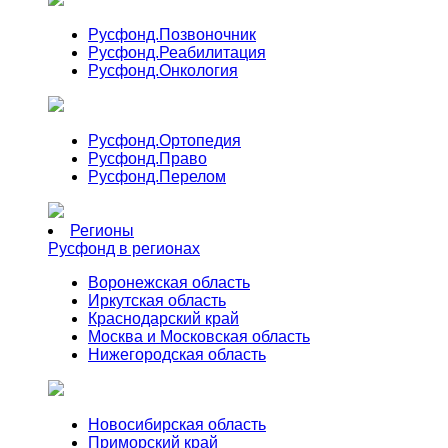
Русфонд.
Позвоночник
Русфонд.
Реабилитация
Русфонд.
Онкология
Русфонд.
Ортопедия
Русфонд.
Право
Русфонд.
Перелом
Регионы
Русфонд в регионах
Воронежская область
Иркутская область
Краснодарский край
Москва и Московская область
Нижегородская область
Новосибирская область
Приморский край