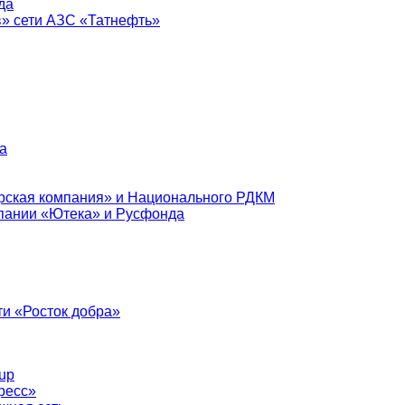
да
в» сети АЗС «Татнефть»
а
рская компания» и Национального РДКМ
пании «Ютека» и Русфонда
и «Росток добра»
up
ресс»