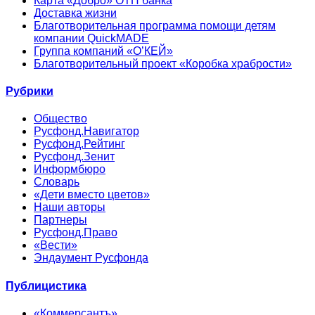
Карта «Добро» ОТП банка
Доставка жизни
Благотворительная программа помощи детям
компании QuickMADE
Группа компаний «О’КЕЙ»
Благотворительный проект «Коробка храбрости»
Рубрики
Общество
Русфонд.Навигатор
Русфонд.Рейтинг
Русфонд.Зенит
Информбюро
Словарь
«Дети вместо цветов»
Наши авторы
Партнеры
Русфонд.Право
«Вести»
Эндаумент Русфонда
Публицистика
«Коммерсантъ»