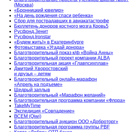
(Москва)
«Бронницкий ювелир»
«На день рождения спаси ребенка»
Сбор для пострадавших в авиакатастрофе
Бюллетень доноров костного мозга Кровь5
Русфонд.Зенит
Русфонд.Ironstar
«Будем жить!» в Екатеринбурге
Фотовыставка «Угадай донора»
Благотворительный показ к/ф «Война Анны»
Благотворительный проект компании ALBA
Благотворительная акция «Главпсихплав»
Дмитрий Хворостовский
и друзья – детям
Благотворительный онлайн‑марафон
«Апрель на подъеме»
Щедрый заплыв
Благотворительный «Марафон желаний»
Благотворительная программа компании «Флора»
TakeMyTime
Экспедиция «Совпадение»
ВСЕМ (Qiwi)
Благотворительный аукцион ООО «Доброторг»
Благотворительная программа группы PBF