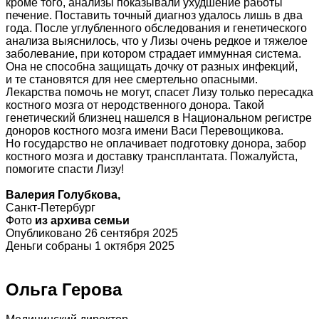
кроме того, анализы показывали ухудшение работы
печение. Поставить точный диагноз удалось лишь в два
года. После углубленного обследования и генетического
анализа выяснилось, что у Лизы очень редкое и тяжелое
заболевание, при котором страдает иммунная система.
Она не способна защищать дочку от разных инфекций,
и те становятся для нее смертельно опасными.
Лекарства помочь не могут, спасет Лизу только пересадка
костного мозга от неродственного донора. Такой
генетический близнец нашелся в Национальном регистре
доноров костного мозга имени Васи Перевощикова.
Но государство не оплачивает подготовку донора, забор
костного мозга и доставку трансплантата. Пожалуйста,
помогите спасти Лизу!
Валерия Голубкова,
Санкт-Петербург
Фото
из архива семьи
Опубликовано 26 сентября 2025
Деньги собраны 1 октября 2025
Ольга Герова