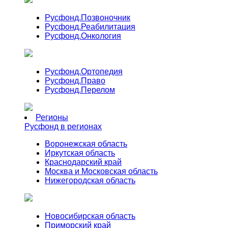
Русфонд.
Позвоночник
Русфонд.
Реабилитация
Русфонд.
Онкология
Русфонд.
Ортопедия
Русфонд.
Право
Русфонд.
Перелом
Регионы
Русфонд в регионах
Воронежская область
Иркутская область
Краснодарский край
Москва и Московская область
Нижегородская область
Новосибирская область
Приморский край