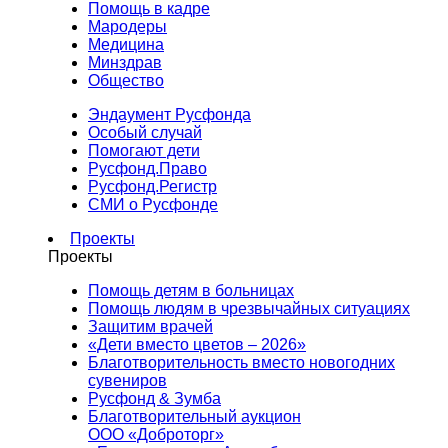
Помощь в кадре
Мародеры
Медицина
Минздрав
Общество
Эндаумент Русфонда
Особый случай
Помогают дети
Русфонд.Право
Русфонд.Регистр
СМИ о Русфонде
Проекты
Проекты
Помощь детям в больницах
Помощь людям в чрезвычайных ситуациях
Защитим врачей
«Дети вместо цветов – 2026»
Благотворительность вместо новогодних
сувениров
Русфонд & Зумба
Благотворительный аукцион
ООО «Доброторг»