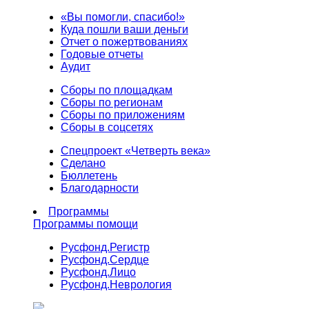
«Вы помогли, спасибо!»
Куда пошли ваши деньги
Отчет о пожертвованиях
Годовые отчеты
Аудит
Сборы по площадкам
Сборы по регионам
Сборы по приложениям
Сборы в соцсетях
Спецпроект «Четверть века»
Сделано
Бюллетень
Благодарности
Программы
Программы помощи
Русфонд.
Регистр
Русфонд.
Сердце
Русфонд.
Лицо
Русфонд.
Неврология