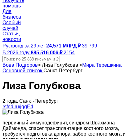
Получить
помощь
Для
бизнеса
Особый
случай
Статьи,
новости
Русфонд за 29 лет
24,571 МЛРД ₽
39 799
В 2026 году
885 516 006 ₽
2154
Вова Подгоров
<
Лиза Голубкова
>
Мира Терешкина
Основной список
Санкт-Петербург
Лиза Голубкова
2 года, Санкт-Петербург
rsfnd.ru/jggE4
первичный иммунодефицит, синдром Швахмана –
Даймонда, спасет трансплантация костного мозга,
требуется подготовка донора, забор костного мозга и