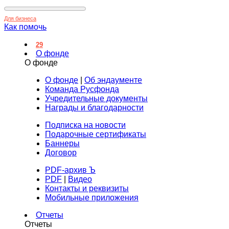
Для бизнеса
Как помочь
29
О фонде
О фонде
О фонде
|
Об эндаументе
Команда Русфонда
Учредительные документы
Награды и благодарности
Подписка на новости
Подарочные сертификаты
Баннеры
Договор
PDF-архив Ъ
PDF
|
Видео
Контакты и реквизиты
Мобильные приложения
Отчеты
Отчеты