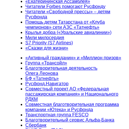
«Екатерининская Ассамблея»
Читатели Forbes помогают Русфонду
Читатели «Свободной прессы» – детям
Русфонда
Помощь детям Татарстана от «Клуба
чемпионов» сети АЗС «Татнефть»
Крылья добра («Уральские авиалинии»)
Мили милосердия
S7 Priority (S7 Airlines)
«Сказки для жизни»
«Активный гражданин» и «Миллион призов»
Группа «Трансойл»
Благотворительная деятельность
Олега Леонова
БФ «Татнефть»
Русфонд.Навигатор
Совместный проект АО «Федеральная
пассажирская компания» и Национального
РДКМ
Совместная благотворительная программа
компании «Ютека» и Русфонда
Транспортная группа FESCO
Благотворительный сервис Альфа-Банка
Сбербанк