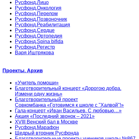
Русфонд.Лицо
Русфонд.Онкология
Русфонд.Перелом
Русфонд.Позвоночник
Русфонд.Реабилитация
Русфонд.Сердце
Русфонд.Ортопедия
Русфонд.Spina bifida
Русфонд.Регистр
Варя Иштрякова
Проекты. Архив
«Учитель помощи»
Благотворительный концерт «Дорогою добра.
Измени одну жизнь»
Благотворительный проект
Совкомбанка «Готовимся к школе с "Халвой"!»
Гала-концерт «Иван Васильев. С любовью…»
Акция «Последний звонок – 2021»
XVIII Венский бал в Москве
Русфонд.Марафон
Щедрый вторник Русфонда
Благотворительные проекты учеников школы №867