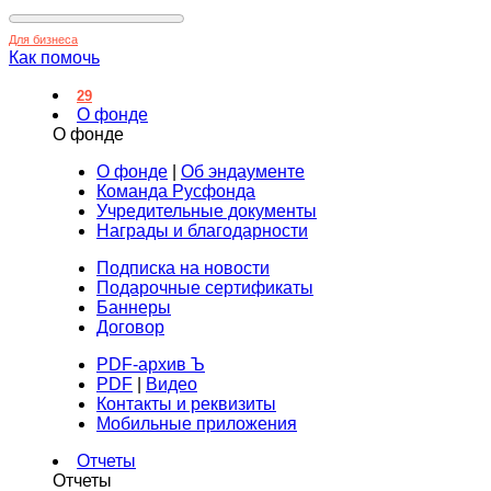
Для бизнеса
Как помочь
29
О фонде
О фонде
О фонде
|
Об эндаументе
Команда Русфонда
Учредительные документы
Награды и благодарности
Подписка на новости
Подарочные сертификаты
Баннеры
Договор
PDF-архив Ъ
PDF
|
Видео
Контакты и реквизиты
Мобильные приложения
Отчеты
Отчеты