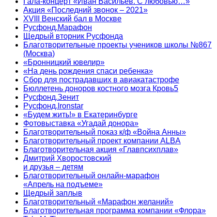
Гала-концерт «Иван Васильев. С любовью…»
Акция «Последний звонок – 2021»
XVIII Венский бал в Москве
Русфонд.Марафон
Щедрый вторник Русфонда
Благотворительные проекты учеников школы №867
(Москва)
«Бронницкий ювелир»
«На день рождения спаси ребенка»
Сбор для пострадавших в авиакатастрофе
Бюллетень доноров костного мозга Кровь5
Русфонд.Зенит
Русфонд.Ironstar
«Будем жить!» в Екатеринбурге
Фотовыставка «Угадай донора»
Благотворительный показ к/ф «Война Анны»
Благотворительный проект компании ALBA
Благотворительная акция «Главпсихплав»
Дмитрий Хворостовский
и друзья – детям
Благотворительный онлайн‑марафон
«Апрель на подъеме»
Щедрый заплыв
Благотворительный «Марафон желаний»
Благотворительная программа компании «Флора»