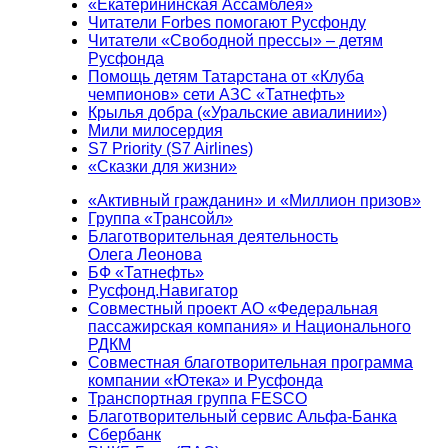
«Екатерининская Ассамблея»
Читатели Forbes помогают Русфонду
Читатели «Свободной прессы» – детям
Русфонда
Помощь детям Татарстана от «Клуба
чемпионов» сети АЗС «Татнефть»
Крылья добра («Уральские авиалинии»)
Мили милосердия
S7 Priority (S7 Airlines)
«Сказки для жизни»
«Активный гражданин» и «Миллион призов»
Группа «Трансойл»
Благотворительная деятельность
Олега Леонова
БФ «Татнефть»
Русфонд.Навигатор
Совместный проект АО «Федеральная
пассажирская компания» и Национального
РДКМ
Совместная благотворительная программа
компании «Ютека» и Русфонда
Транспортная группа FESCO
Благотворительный сервис Альфа-Банка
Сбербанк