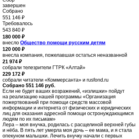
завершен
Собрано
551 146 ₽
Требовалось
543 840 ₽
180 000 ₽
внесло
Общество помощи русским детям
120 000 ₽
внесла компания, пожелавшая остаться неназванной
21 974 ₽
собрали телезрители ГТРК «Алтай»
229 172 ₽
собрали читатели «Коммерсанта» и rusfond.ru
Собрано 551 146 руб.
Если не будет ваших возражений, «излишки» пойдут
на реализацию нашей программы «Организация
пожертвований при помощи средств массовой
информации и интернета от физических и юридических
лиц для оказания адресной помощи остронуждающимся
людям по их письмам»
Лера – моя внучка, родилась с расщелиной верхней губы
и нёба. В пять лет умерла моя дочь – ее мама, и я стала
опекуном малышки. Лечить внучку начали с первых