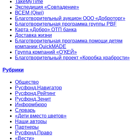
TakeMyTime
Экспедиция «Совпадение»
ВСЕМ (Qiwi)
Благотворительный аукцион ООО «Доброторг»
Благотворительная программа группы PBF
Карта «Добро» ОТП банка
Доставка жизни
Благотворительная программа помощи детям
компании QuickMADE
Группа компаний «О’КЕЙ»
Благотворительный проект «Коробка храбрости»
Рубрики
Общество
Русфонд.Навигатор
Русфонд.Рейтинг
Русфонд.Зенит
Информбюро
Словарь
«Дети вместо цветов»
Наши авторы
Партнеры
Русфонд.Право
«Вести»