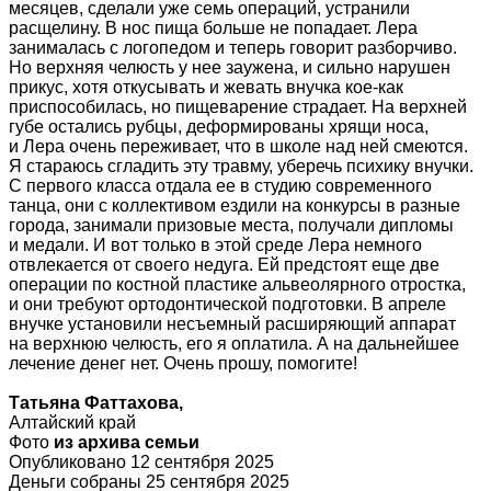
месяцев, сделали уже семь операций, устранили
расщелину. В нос пища больше не попадает. Лера
занималась с логопедом и теперь говорит разборчиво.
Но верхняя челюсть у нее заужена, и сильно нарушен
прикус, хотя откусывать и жевать внучка кое-как
приспособилась, но пищеварение страдает. На верхней
губе остались рубцы, деформированы хрящи носа,
и Лера очень переживает, что в школе над ней смеются.
Я стараюсь сгладить эту травму, уберечь психику внучки.
С первого класса отдала ее в студию современного
танца, они с коллективом ездили на конкурсы в разные
города, занимали призовые места, получали дипломы
и медали. И вот только в этой среде Лера немного
отвлекается от своего недуга. Ей предстоят еще две
операции по костной пластике альвеолярного отростка,
и они требуют ортодонтической подготовки. В апреле
внучке установили несъемный расширяющий аппарат
на верхнюю челюсть, его я оплатила. А на дальнейшее
лечение денег нет. Очень прошу, помогите!
Татьяна Фаттахова,
Алтайский край
Фото
из архива семьи
Опубликовано 12 сентября 2025
Деньги собраны 25 сентября 2025