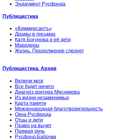
Эндаумент Русфонда
Публицистика
«Коммерсантъ»
Драмы в письмах
Катя Богунова и её дети
Мародеры
Жизнь. Продолжение следует
Публицистика. Архив
Включи мозг
Все будет ничего
Диагноз доктора Мясникова
Из жизни незаменимых
Карта памяти
Международная благотворительность
Окна Русфонда
Отцы и дети
Право на вычет
Прямая речь
Русфонд.Бабочки