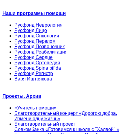
Наши программы помощи
Русфонд.Неврология
Русфонд.Лицо
Русфонд.Онкология
Русфонд.Перелом
Русфонд.Позвоночник
Русфонд.Реабилитация
Русфонд.Сердце
Русфонд.Ортопедия
Русфонд.Spina bifida
Русфонд.Регистр
Варя Иштрякова
Проекты. Архив
«Учитель помощи»
Благотворительный концерт «Дорогою добра.
Измени одну жизнь»
Благотворительный проект
Совкомбанка «Готовимся к школе с "Халвой"!»