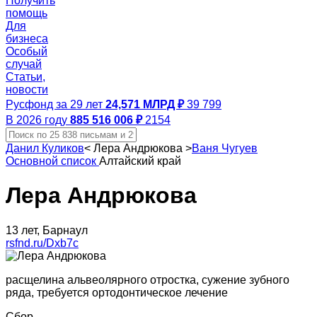
Получить
помощь
Для
бизнеса
Особый
случай
Статьи,
новости
Русфонд за 29 лет
24,571 МЛРД ₽
39 799
В 2026 году
885 516 006 ₽
2154
Данил Куликов
<
Лера Андрюкова
>
Ваня Чугуев
Основной список
Алтайский край
Лера Андрюкова
13 лет, Барнаул
rsfnd.ru/Dxb7c
расщелина альвеолярного отростка, сужение зубного
ряда, требуется ортодонтическое лечение
Сбор