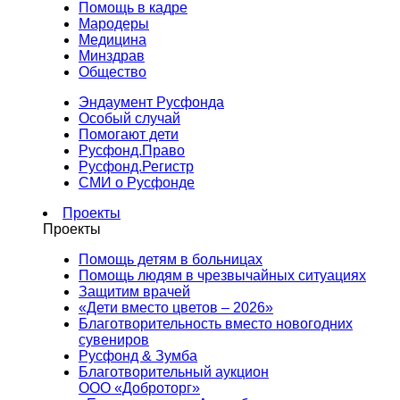
Помощь в кадре
Мародеры
Медицина
Минздрав
Общество
Эндаумент Русфонда
Особый случай
Помогают дети
Русфонд.Право
Русфонд.Регистр
СМИ о Русфонде
Проекты
Проекты
Помощь детям в больницах
Помощь людям в чрезвычайных ситуациях
Защитим врачей
«Дети вместо цветов – 2026»
Благотворительность вместо новогодних
сувениров
Русфонд & Зумба
Благотворительный аукцион
ООО «Доброторг»