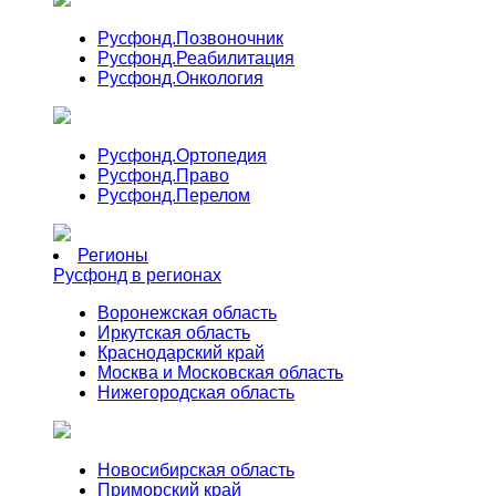
Русфонд.
Позвоночник
Русфонд.
Реабилитация
Русфонд.
Онкология
Русфонд.
Ортопедия
Русфонд.
Право
Русфонд.
Перелом
Регионы
Русфонд в регионах
Воронежская область
Иркутская область
Краснодарский край
Москва и Московская область
Нижегородская область
Новосибирская область
Приморский край