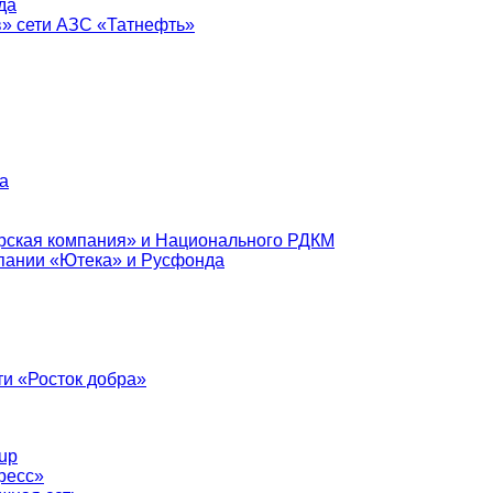
да
в» сети АЗС «Татнефть»
а
рская компания» и Национального РДКМ
пании «Ютека» и Русфонда
и «Росток добра»
up
ресс»