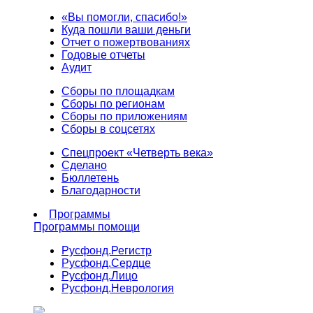
«Вы помогли, спасибо!»
Куда пошли ваши деньги
Отчет о пожертвованиях
Годовые отчеты
Аудит
Сборы по площадкам
Сборы по регионам
Сборы по приложениям
Сборы в соцсетях
Спецпроект «Четверть века»
Сделано
Бюллетень
Благодарности
Программы
Программы помощи
Русфонд.
Регистр
Русфонд.
Сердце
Русфонд.
Лицо
Русфонд.
Неврология