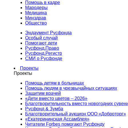
Помощь в кадре
Мародеры
Медицина
Минздрав
Общество
Эндаумент Русфонда
Особый случай
Помогают дети
Русфонд.Право
Русфонд.Регистр
СМИ о Русфонде
Проекты
Проекты
Помощь детям в больницах
Помощь людям в чрезвычайных ситуациях
Защитим врачей
«Дети вместо цветов – 2026»
Благотворительность вместо новогодних сувен
Русфонд & Зумба
Благотворительный аукцион ООО «Доброторг»
«Екатерининская Ассамблея»
Читатели Forbes помогают Русфонду