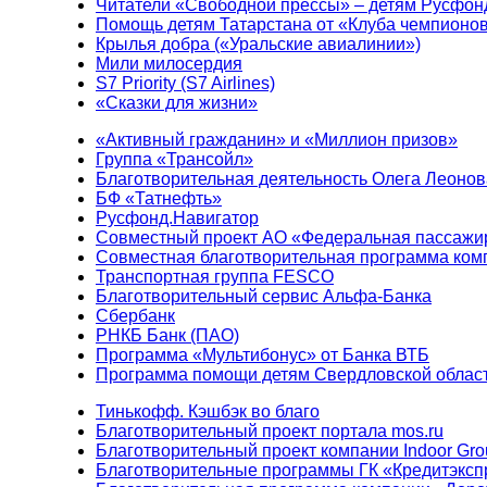
Читатели «Свободной прессы» – детям Русфон
Помощь детям Татарстана от «Клуба чемпионо
Крылья добра («Уральские авиалинии»)
Мили милосердия
S7 Priority (S7 Airlines)
«Сказки для жизни»
«Активный гражданин» и «Миллион призов»
Группа «Трансойл»
Благотворительная деятельность Олега Леонов
БФ «Татнефть»
Русфонд.Навигатор
Совместный проект АО «Федеральная пассажи
Совместная благотворительная программа ком
Транспортная группа FESCO
Благотворительный сервис Альфа-Банка
Сбербанк
РНКБ Банк (ПАО)
Программа «Мультибонус» от Банка ВТБ
Программа помощи детям Свердловской област
Тинькофф. Кэшбэк во благо
Благотворительный проект портала mos.ru
Благотворительный проект компании Indoor Gro
Благотворительные программы ГК «Кредитэксп