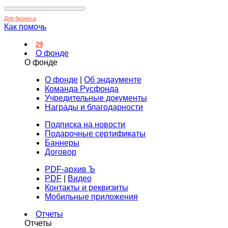
Для бизнеса
Как помочь
29
О фонде
О фонде
О фонде
|
Об эндаументе
Команда Русфонда
Учредительные документы
Награды и благодарности
Подписка на новости
Подарочные сертификаты
Баннеры
Договор
PDF-архив Ъ
PDF
|
Видео
Контакты и реквизиты
Мобильные приложения
Отчеты
Отчеты