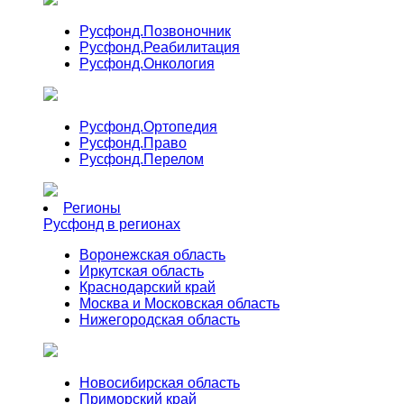
Русфонд.
Позвоночник
Русфонд.
Реабилитация
Русфонд.
Онкология
Русфонд.
Ортопедия
Русфонд.
Право
Русфонд.
Перелом
Регионы
Русфонд в регионах
Воронежская область
Иркутская область
Краснодарский край
Москва и Московская область
Нижегородская область
Новосибирская область
Приморский край