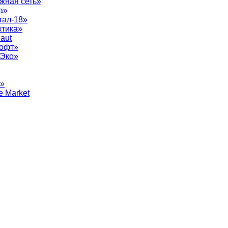
жная сеть»
а»
тал-18»
ктика»
aut
софт»
рЭко»
т»
e Market