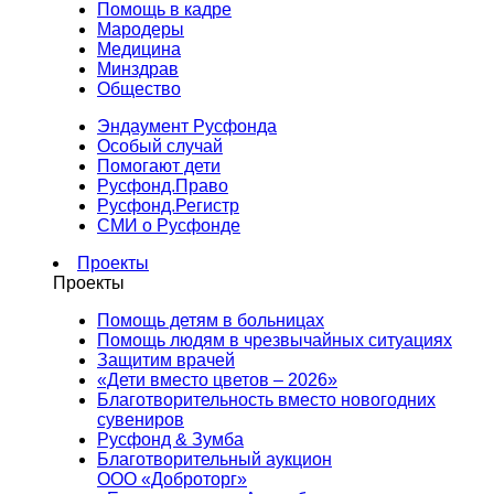
Помощь в кадре
Мародеры
Медицина
Минздрав
Общество
Эндаумент Русфонда
Особый случай
Помогают дети
Русфонд.Право
Русфонд.Регистр
СМИ о Русфонде
Проекты
Проекты
Помощь детям в больницах
Помощь людям в чрезвычайных ситуациях
Защитим врачей
«Дети вместо цветов – 2026»
Благотворительность вместо новогодних
сувениров
Русфонд & Зумба
Благотворительный аукцион
ООО «Доброторг»