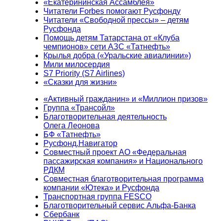
«Екатерининская Ассамблея»
Читатели Forbes помогают Русфонду
Читатели «Свободной прессы» – детям
Русфонда
Помощь детям Татарстана от «Клуба
чемпионов» сети АЗС «Татнефть»
Крылья добра («Уральские авиалинии»)
Мили милосердия
S7 Priority (S7 Airlines)
«Сказки для жизни»
«Активный гражданин» и «Миллион призов»
Группа «Трансойл»
Благотворительная деятельность
Олега Леонова
БФ «Татнефть»
Русфонд.Навигатор
Совместный проект АО «Федеральная
пассажирская компания» и Национального
РДКМ
Совместная благотворительная программа
компании «Ютека» и Русфонда
Транспортная группа FESCO
Благотворительный сервис Альфа-Банка
Сбербанк