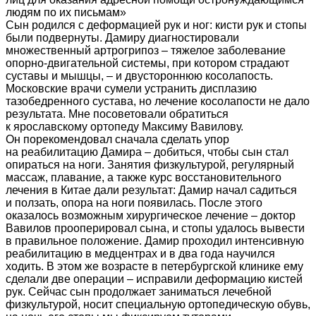
людям по их письмам»
Сын родился с деформацией рук и ног: кисти рук и стопы
были подвернуты. Дамиру диагностировали
множественный артрогрипоз – тяжелое заболевание
опорно-двигательной системы, при котором страдают
суставы и мышцы, – и двустороннюю косолапость.
Московские врачи сумели устранить дисплазию
тазобедренного сустава, но лечение косолапости не дало
результата. Мне посоветовали обратиться
к ярославскому ортопеду Максиму Вавилову.
Он порекомендовал сначала сделать упор
на реабилитацию Дамира – добиться, чтобы сын стал
опираться на ноги. Занятия физкультурой, регулярный
массаж, плавание, а также курс восстановительного
лечения в Китае дали результат: Дамир начал садиться
и ползать, опора на ноги появилась. После этого
оказалось возможным хирургическое лечение – доктор
Вавилов прооперировал сына, и стопы удалось вывести
в правильное положение. Дамир проходил интенсивную
реабилитацию в медцентрах и в два года научился
ходить. В этом же возрасте в петербургской клинике ему
сделали две операции – исправили деформацию кистей
рук. Сейчас сын продолжает заниматься лечебной
физкультурой, носит специальную ортопедическую обувь,