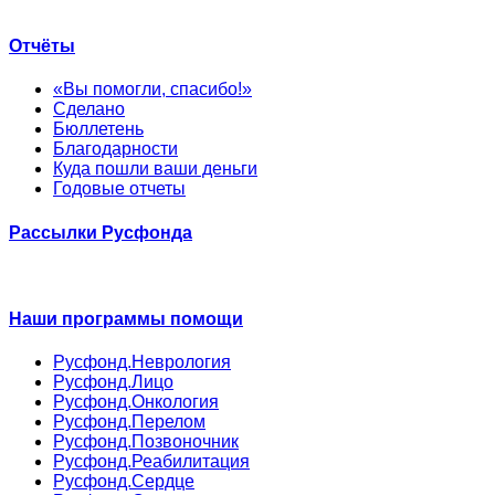
Отчёты
«Вы помогли, спасибо!»
Сделано
Бюллетень
Благодарности
Куда пошли ваши деньги
Годовые отчеты
Рассылки Русфонда
Наши программы помощи
Русфонд.Неврология
Русфонд.Лицо
Русфонд.Онкология
Русфонд.Перелом
Русфонд.Позвоночник
Русфонд.Реабилитация
Русфонд.Сердце