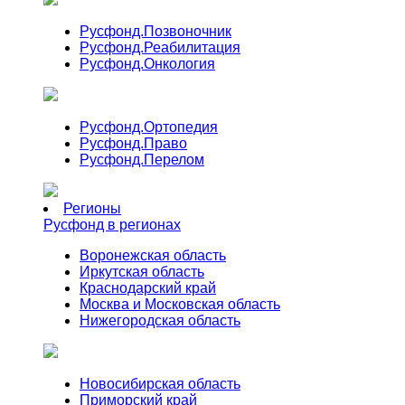
Русфонд.
Позвоночник
Русфонд.
Реабилитация
Русфонд.
Онкология
Русфонд.
Ортопедия
Русфонд.
Право
Русфонд.
Перелом
Регионы
Русфонд в регионах
Воронежская область
Иркутская область
Краснодарский край
Москва и Московская область
Нижегородская область
Новосибирская область
Приморский край