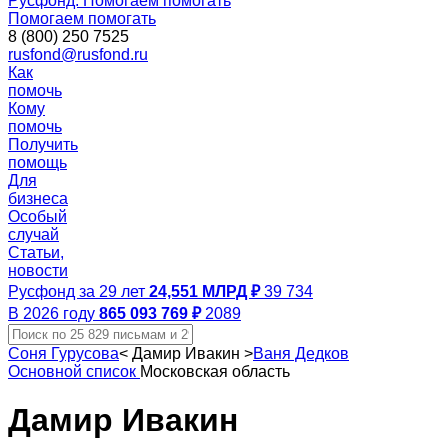
Русфонд. Помогаем помогать
Помогаем помогать
8 (800) 250 7525
rusfond@rusfond.ru
Как
помочь
Кому
помочь
Получить
помощь
Для
бизнеса
Особый
случай
Статьи,
новости
Русфонд за 29 лет
24,551 МЛРД ₽
39 734
В 2026 году
865 093 769 ₽
2089
Соня Гурусова
<
Дамир Ивакин
>
Ваня Дедков
Основной список
Московская область
Дамир Ивакин