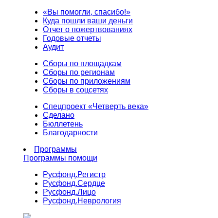
«Вы помогли, спасибо!»
Куда пошли ваши деньги
Отчет о пожертвованиях
Годовые отчеты
Аудит
Сборы по площадкам
Сборы по регионам
Сборы по приложениям
Сборы в соцсетях
Спецпроект «Четверть века»
Сделано
Бюллетень
Благодарности
Программы
Программы помощи
Русфонд.
Регистр
Русфонд.
Сердце
Русфонд.
Лицо
Русфонд.
Неврология