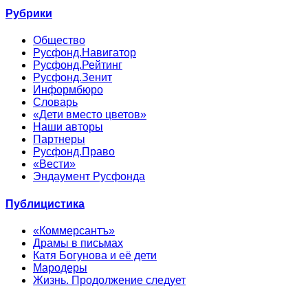
Рубрики
Общество
Русфонд.Навигатор
Русфонд.Рейтинг
Русфонд.Зенит
Информбюро
Словарь
«Дети вместо цветов»
Наши авторы
Партнеры
Русфонд.Право
«Вести»
Эндаумент Русфонда
Публицистика
«Коммерсантъ»
Драмы в письмах
Катя Богунова и её дети
Мародеры
Жизнь. Продолжение следует