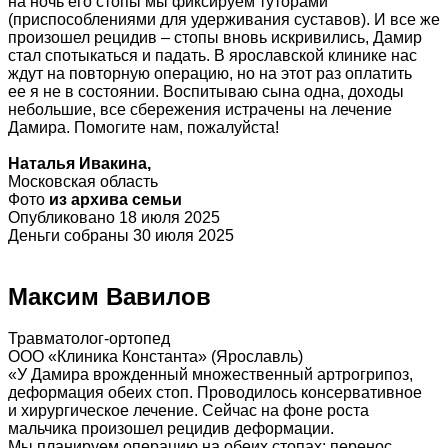
на ночь его стопы мы фиксируем туторами
(приспособлениями для удерживания суставов). И все же
произошел рецидив – стопы вновь искривились, Дамир
стал спотыкаться и падать. В ярославской клинике нас
ждут на повторную операцию, но на этот раз оплатить
ее я не в состоянии. Воспитываю сына одна, доходы
небольшие, все сбережения истрачены на лечение
Дамира. Помогите нам, пожалуйста!
Наталья Ивакина,
Московская область
Фото
из архива семьи
Опубликовано 18 июля 2025
Деньги собраны 30 июля 2025
Максим Вавилов
Травматолог-ортопед
ООО «Клиника Константа» (Ярославль)
«У Дамира врожденный множественный артрогрипоз,
деформация обеих стоп. Проводилось консервативное
и хирургическое лечение. Сейчас на фоне роста
мальчика произошел рецидив деформации.
Мы планируем операцию на обеих стопах: перенос