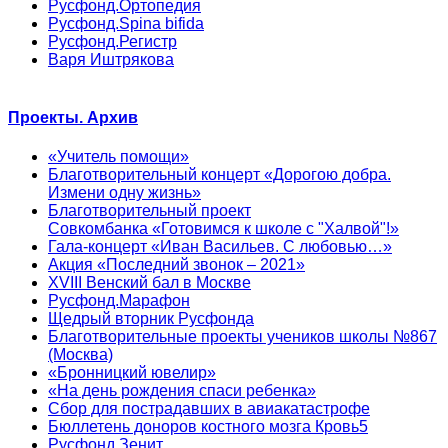
Русфонд.Ортопедия
Русфонд.Spina bifida
Русфонд.Регистр
Варя Иштрякова
Проекты. Архив
«Учитель помощи»
Благотворительный концерт «Дорогою добра.
Измени одну жизнь»
Благотворительный проект
Совкомбанка «Готовимся к школе с "Халвой"!»
Гала-концерт «Иван Васильев. С любовью…»
Акция «Последний звонок – 2021»
XVIII Венский бал в Москве
Русфонд.Марафон
Щедрый вторник Русфонда
Благотворительные проекты учеников школы №867
(Москва)
«Бронницкий ювелир»
«На день рождения спаси ребенка»
Сбор для пострадавших в авиакатастрофе
Бюллетень доноров костного мозга Кровь5
Русфонд.Зенит