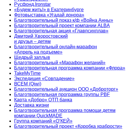
Русфонд.Ironstar
«Будем жить!» в Екатеринбурге
Фотовыставка «Угадай донора»
Благотворительный показ к/ф «Война Анны»
Благотворительный проект компании ALBA
Благотворительная акция «Главпсихплав»
Дмитрий Хворостовский
и друзья – детям
Благотворительный онлайн‑марафон
«Апрель на подъеме»
Щедрый заплыв
Благотворительный «Марафон желаний»
Благотворительная программа компании «Флора»
TakeMyTime
Экспедиция «Совпадение»
ВСЕМ (Qiwi)
Благотворительный аукцион ООО «Доброторг»
Благотворительная программа группы PBF
Карта «Добро» ОТП банка
Доставка жизни
Благотворительная программа помощи детям
компании QuickMADE
Группа компаний «О’КЕЙ»
Благотворительный проект «Коробка храбрости»