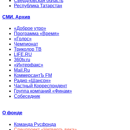
Свердловская область
Республика Татарстан
СМИ. Архив
«Доброе утро»
Программа «Время»
«Голос»
Чемпионат
Триколор ТВ
LIFE.RU
360tv.ru
«Интерфакс»
Mail.Ru
КоммерсантЪ FM
Радио «Шансон»
Частный Корреспондент
Группа компаний «Финам»
Собеседник
О фонде
Команда Русфонда
Спецпроект «Четверть века»