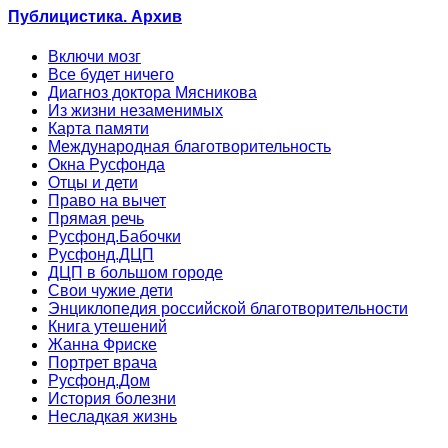
Публицистика. Архив
Включи мозг
Все будет ничего
Диагноз доктора Мясникова
Из жизни незаменимых
Карта памяти
Международная благотворительность
Окна Русфонда
Отцы и дети
Право на вычет
Прямая речь
Русфонд.Бабочки
Русфонд.ДЦП
ДЦП в большом городе
Свои чужие дети
Энциклопедия российской благотворительности
Книга утешений
Жанна Фриске
Портрет врача
Русфонд.Дом
История болезни
Несладкая жизнь