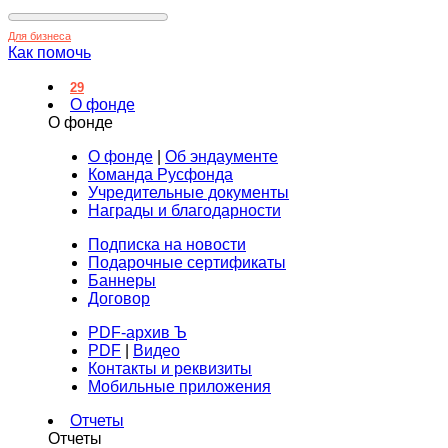
Для бизнеса
Как помочь
29
О фонде
О фонде
О фонде
|
Об эндаументе
Команда Русфонда
Учредительные документы
Награды и благодарности
Подписка на новости
Подарочные сертификаты
Баннеры
Договор
PDF-архив Ъ
PDF
|
Видео
Контакты и реквизиты
Мобильные приложения
Отчеты
Отчеты