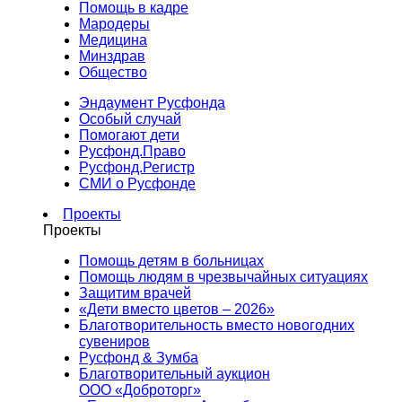
Помощь в кадре
Мародеры
Медицина
Минздрав
Общество
Эндаумент Русфонда
Особый случай
Помогают дети
Русфонд.Право
Русфонд.Регистр
СМИ о Русфонде
Проекты
Проекты
Помощь детям в больницах
Помощь людям в чрезвычайных ситуациях
Защитим врачей
«Дети вместо цветов – 2026»
Благотворительность вместо новогодних
сувениров
Русфонд & Зумба
Благотворительный аукцион
ООО «Доброторг»