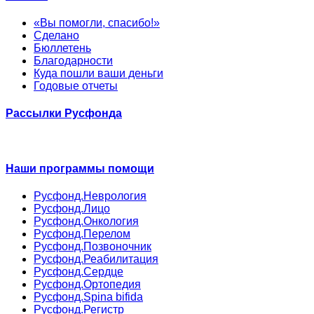
«Вы помогли, спасибо!»
Сделано
Бюллетень
Благодарности
Куда пошли ваши деньги
Годовые отчеты
Рассылки Русфонда
Наши программы помощи
Русфонд.Неврология
Русфонд.Лицо
Русфонд.Онкология
Русфонд.Перелом
Русфонд.Позвоночник
Русфонд.Реабилитация
Русфонд.Сердце
Русфонд.Ортопедия
Русфонд.Spina bifida
Русфонд.Регистр