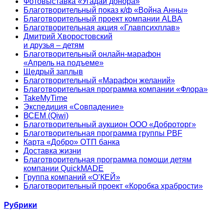
Фотовыставка «Угадай донора»
Благотворительный показ к/ф «Война Анны»
Благотворительный проект компании ALBA
Благотворительная акция «Главпсихплав»
Дмитрий Хворостовский
и друзья – детям
Благотворительный онлайн‑марафон
«Апрель на подъеме»
Щедрый заплыв
Благотворительный «Марафон желаний»
Благотворительная программа компании «Флора»
TakeMyTime
Экспедиция «Совпадение»
ВСЕМ (Qiwi)
Благотворительный аукцион ООО «Доброторг»
Благотворительная программа группы PBF
Карта «Добро» ОТП банка
Доставка жизни
Благотворительная программа помощи детям
компании QuickMADE
Группа компаний «О’КЕЙ»
Благотворительный проект «Коробка храбрости»
Рубрики