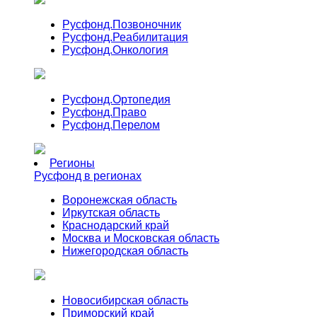
Русфонд.
Позвоночник
Русфонд.
Реабилитация
Русфонд.
Онкология
Русфонд.
Ортопедия
Русфонд.
Право
Русфонд.
Перелом
Регионы
Русфонд в регионах
Воронежская область
Иркутская область
Краснодарский край
Москва и Московская область
Нижегородская область
Новосибирская область
Приморский край