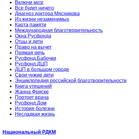
Включи мозг
Все будет ничего
Диагноз доктора Мясникова
Из жизни незаменимых
Карта памяти
Международная благотворительность
Окна Русфонда
Отцы и дети
Право на вычет
Прямая речь
Русфонд.Бабочки
Русфонд.ДЦП
ДЦП в большом городе
Свои чужие дети
Энциклопедия российской благотворительности
Книга утешений
Жанна Фриске
Портрет врача
Русфонд.Дом
История болезни
Несладкая жизнь
Национальный РДКМ