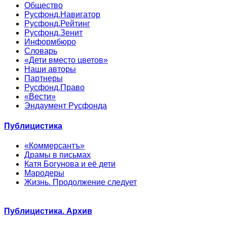
Общество
Русфонд.Навигатор
Русфонд.Рейтинг
Русфонд.Зенит
Информбюро
Словарь
«Дети вместо цветов»
Наши авторы
Партнеры
Русфонд.Право
«Вести»
Эндаумент Русфонда
Публицистика
«Коммерсантъ»
Драмы в письмах
Катя Богунова и её дети
Мародеры
Жизнь. Продолжение следует
Публицистика. Архив