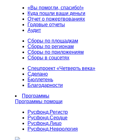
«Вы помогли, спасибо!»
Куда пошли ваши деньги
Отчет о пожертвованиях
Годовые отчеты
Аудит
Сборы по площадкам
Сборы по регионам
Сборы по приложениям
Сборы в соцсетях
Спецпроект «Четверть века»
Сделано
Бюллетень
Благодарности
Программы
Программы помощи
Русфонд.
Регистр
Русфонд.
Сердце
Русфонд.
Лицо
Русфонд.
Неврология