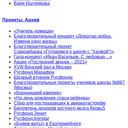
Варя Иштрякова
Проекты. Архив
«Учитель помощи»
Благотворительный концерт «Дорогою добра.
Измени одну жизнь»
Благотворительный проект
Совкомбанка «Готовимся к школе с "Халвой"!»
Гала-концерт «Иван Васильев. С любовью…»
Акция «Последний звонок – 2021»
XVIII Венский бал в Москве
Русфонд.Марафон
Щедрый вторник Русфонда
Благотворительные проекты учеников школы №867
(Москва)
«Бронницкий ювелир»
«На день рождения спаси ребенка»
Сбор для пострадавших в авиакатастрофе
Бюллетень доноров костного мозга Кровь5
Русфонд.Зенит
Русфонд.Ironstar
«Будем жить!» в Екатеринбурге