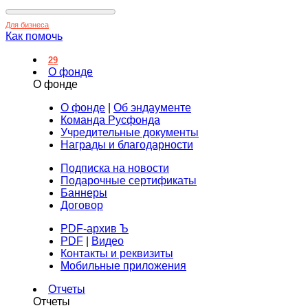
Для бизнеса
Как помочь
29
О фонде
О фонде
О фонде
|
Об эндаументе
Команда Русфонда
Учредительные документы
Награды и благодарности
Подписка на новости
Подарочные сертификаты
Баннеры
Договор
PDF-архив Ъ
PDF
|
Видео
Контакты и реквизиты
Мобильные приложения
Отчеты
Отчеты