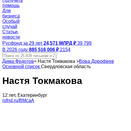
Получить
помощь
Для
бизнеса
Особый
случай
Статьи,
новости
Русфонд за 29 лет
24,571 МЛРД ₽
39 799
В 2026 году
885 516 006 ₽
2154
Дима Федотов
<
Настя Токмакова
>
Вова Дорофеев
Основной список
Свердловская область
Настя Токмакова
12 лет, Екатеринбург
rsfnd.ru/BMcaA