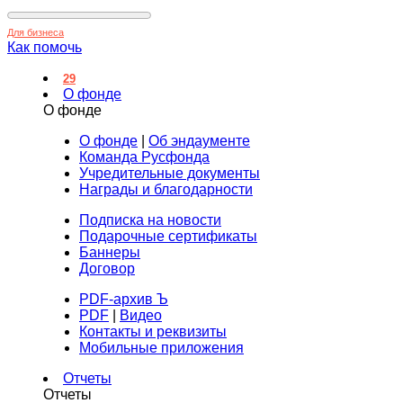
Для бизнеса
Как помочь
29
О фонде
О фонде
О фонде
|
Об эндаументе
Команда Русфонда
Учредительные документы
Награды и благодарности
Подписка на новости
Подарочные сертификаты
Баннеры
Договор
PDF-архив Ъ
PDF
|
Видео
Контакты и реквизиты
Мобильные приложения
Отчеты
Отчеты