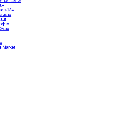
жная сеть»
а»
тал-18»
ктика»
aut
софт»
рЭко»
т»
e Market