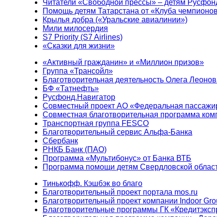
Читатели «Свободной прессы» – детям Русфон
Помощь детям Татарстана от «Клуба чемпионо
Крылья добра («Уральские авиалинии»)
Мили милосердия
S7 Priority (S7 Airlines)
«Сказки для жизни»
«Активный гражданин» и «Миллион призов»
Группа «Трансойл»
Благотворительная деятельность Олега Леонов
БФ «Татнефть»
Русфонд.Навигатор
Совместный проект АО «Федеральная пассажи
Совместная благотворительная программа ком
Транспортная группа FESCO
Благотворительный сервис Альфа-Банка
Сбербанк
РНКБ Банк (ПАО)
Программа «Мультибонус» от Банка ВТБ
Программа помощи детям Свердловской област
Тинькофф. Кэшбэк во благо
Благотворительный проект портала mos.ru
Благотворительный проект компании Indoor Gro
Благотворительные программы ГК «Кредитэксп