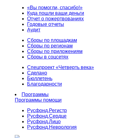
«Вы помогли, спасибо!»
Куда пошли ваши деньги
Отчет о пожертвованиях
Годовые отчеты
Аудит
Сборы по площадкам
Сборы по регионам
Сборы по приложениям
Сборы в соцсетях
Спецпроект «Четверть века»
Сделано
Бюллетень
Благодарности
Программы
Программы помощи
Русфонд.
Регистр
Русфонд.
Сердце
Русфонд.
Лицо
Русфонд.
Неврология