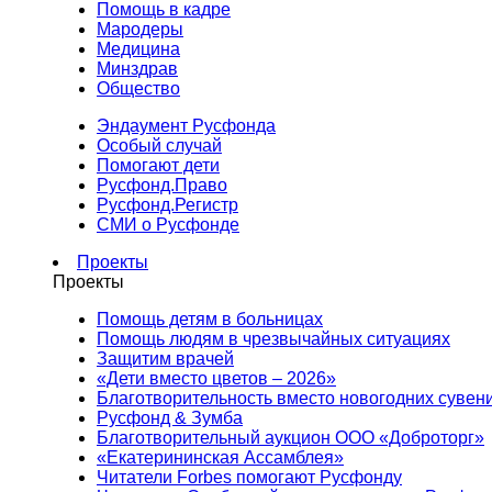
Помощь в кадре
Мародеры
Медицина
Минздрав
Общество
Эндаумент Русфонда
Особый случай
Помогают дети
Русфонд.Право
Русфонд.Регистр
СМИ о Русфонде
Проекты
Проекты
Помощь детям в больницах
Помощь людям в чрезвычайных ситуациях
Защитим врачей
«Дети вместо цветов – 2026»
Благотворительность вместо новогодних сувен
Русфонд & Зумба
Благотворительный аукцион ООО «Доброторг»
«Екатерининская Ассамблея»
Читатели Forbes помогают Русфонду