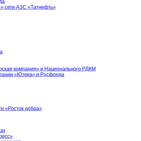
да
в» сети АЗС «Татнефть»
а
рская компания» и Национального РДКМ
пании «Ютека» и Русфонда
и «Росток добра»
up
ресс»