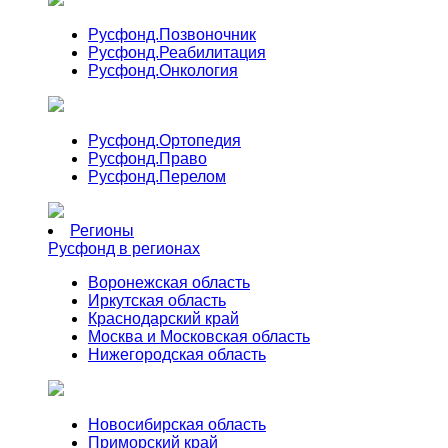
Русфонд.
Позвоночник
Русфонд.
Реабилитация
Русфонд.
Онкология
Русфонд.
Ортопедия
Русфонд.
Право
Русфонд.
Перелом
Регионы
Русфонд в регионах
Воронежская область
Иркутская область
Краснодарский край
Москва и Московская область
Нижегородская область
Новосибирская область
Приморский край