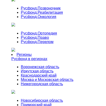
Русфонд.
Позвоночник
Русфонд.
Реабилитация
Русфонд.
Онкология
Русфонд.
Ортопедия
Русфонд.
Право
Русфонд.
Перелом
Регионы
Русфонд в регионах
Воронежская область
Иркутская область
Краснодарский край
Москва и Московская область
Нижегородская область
Новосибирская область
Приморский край