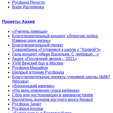
Русфонд.Регистр
Варя Иштрякова
Проекты. Архив
«Учитель помощи»
Благотворительный концерт «Дорогою добра.
Измени одну жизнь»
Благотворительный проект
Совкомбанка «Готовимся к школе с "Халвой"!»
Гала-концерт «Иван Васильев. С любовью…»
Акция «Последний звонок – 2021»
XVIII Венский бал в Москве
Русфонд.Марафон
Щедрый вторник Русфонда
Благотворительные проекты учеников школы №867
(Москва)
«Бронницкий ювелир»
«На день рождения спаси ребенка»
Сбор для пострадавших в авиакатастрофе
Бюллетень доноров костного мозга Кровь5
Русфонд.Зенит
Русфонд.Ironstar