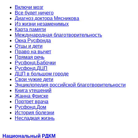
Включи мозг
Все будет ничего
Диагноз доктора Мясникова
Из жизни незаменимых
Карта памяти
Международная благотворительность
Окна Русфонда
Отцы и дети
Право на вычет
Прямая речь
Русфонд.Бабочки
Русфонд.ДЦП
ДЦП в большом городе
Свои чужие дети
Энциклопедия российской благотворительности
Книга утешений
Жанна Фриске
Портрет врача
Русфонд.Дом
История болезни
Несладкая жизнь
Национальный РДКМ