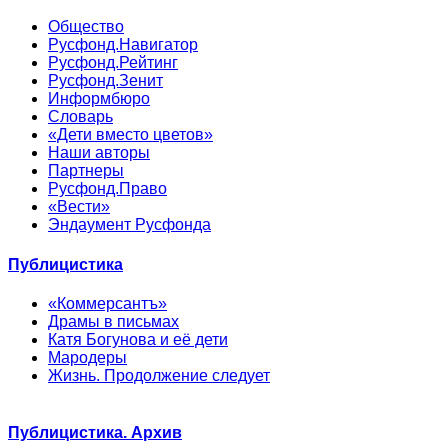
Общество
Русфонд.Навигатор
Русфонд.Рейтинг
Русфонд.Зенит
Информбюро
Словарь
«Дети вместо цветов»
Наши авторы
Партнеры
Русфонд.Право
«Вести»
Эндаумент Русфонда
Публицистика
«Коммерсантъ»
Драмы в письмах
Катя Богунова и её дети
Мародеры
Жизнь. Продолжение следует
Публицистика. Архив