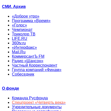
СМИ. Архив
«Доброе утро»
Программа «Время»
«Голос»
Чемпионат
Триколор ТВ
LIFE.RU
360tv.ru
«Интерфакс»
Mail.Ru
КоммерсантЪ FM
Радио «Шансон»
Частный Корреспондент
Группа компаний «Финам»
Собеседник
О фонде
Команда Русфонда
Спецпроект «Четверть века»
Учредительные документы