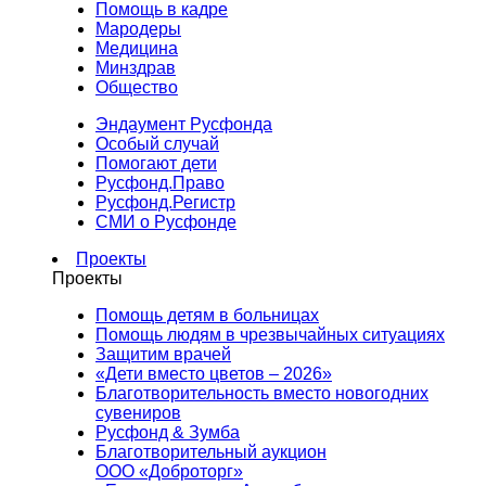
Помощь в кадре
Мародеры
Медицина
Минздрав
Общество
Эндаумент Русфонда
Особый случай
Помогают дети
Русфонд.Право
Русфонд.Регистр
СМИ о Русфонде
Проекты
Проекты
Помощь детям в больницах
Помощь людям в чрезвычайных ситуациях
Защитим врачей
«Дети вместо цветов – 2026»
Благотворительность вместо новогодних
сувениров
Русфонд & Зумба
Благотворительный аукцион
ООО «Доброторг»