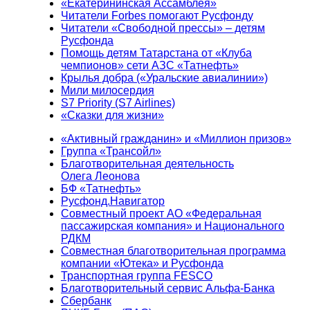
«Екатерининская Ассамблея»
Читатели Forbes помогают Русфонду
Читатели «Свободной прессы» – детям
Русфонда
Помощь детям Татарстана от «Клуба
чемпионов» сети АЗС «Татнефть»
Крылья добра («Уральские авиалинии»)
Мили милосердия
S7 Priority (S7 Airlines)
«Сказки для жизни»
«Активный гражданин» и «Миллион призов»
Группа «Трансойл»
Благотворительная деятельность
Олега Леонова
БФ «Татнефть»
Русфонд.Навигатор
Совместный проект АО «Федеральная
пассажирская компания» и Национального
РДКМ
Совместная благотворительная программа
компании «Ютека» и Русфонда
Транспортная группа FESCO
Благотворительный сервис Альфа-Банка
Сбербанк