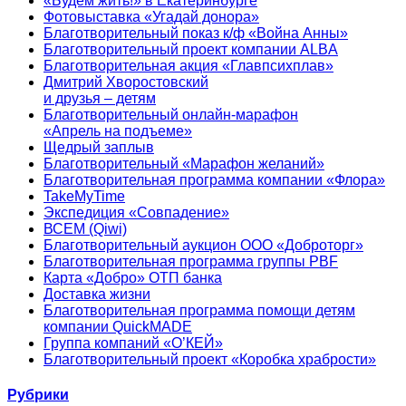
«Будем жить!» в Екатеринбурге
Фотовыставка «Угадай донора»
Благотворительный показ к/ф «Война Анны»
Благотворительный проект компании ALBA
Благотворительная акция «Главпсихплав»
Дмитрий Хворостовский
и друзья – детям
Благотворительный онлайн‑марафон
«Апрель на подъеме»
Щедрый заплыв
Благотворительный «Марафон желаний»
Благотворительная программа компании «Флора»
TakeMyTime
Экспедиция «Совпадение»
ВСЕМ (Qiwi)
Благотворительный аукцион ООО «Доброторг»
Благотворительная программа группы PBF
Карта «Добро» ОТП банка
Доставка жизни
Благотворительная программа помощи детям
компании QuickMADE
Группа компаний «О’КЕЙ»
Благотворительный проект «Коробка храбрости»
Рубрики