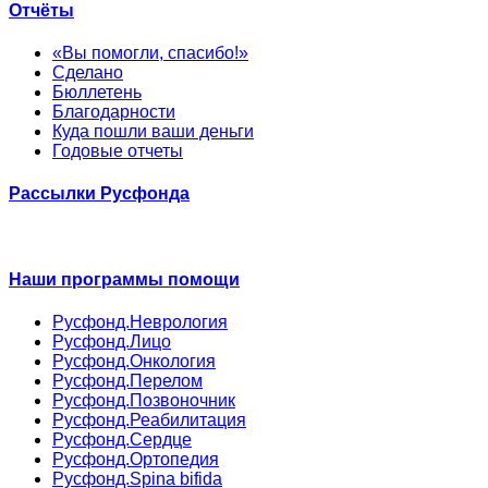
Отчёты
«Вы помогли, спасибо!»
Сделано
Бюллетень
Благодарности
Куда пошли ваши деньги
Годовые отчеты
Рассылки Русфонда
Наши программы помощи
Русфонд.Неврология
Русфонд.Лицо
Русфонд.Онкология
Русфонд.Перелом
Русфонд.Позвоночник
Русфонд.Реабилитация
Русфонд.Сердце
Русфонд.Ортопедия
Русфонд.Spina bifida