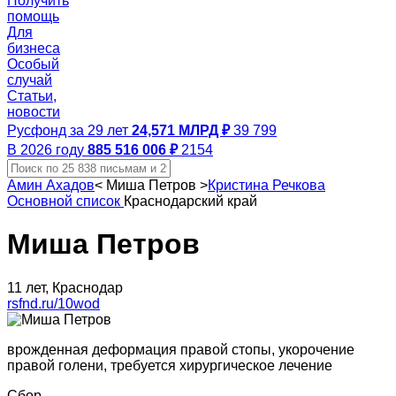
Получить
помощь
Для
бизнеса
Особый
случай
Статьи,
новости
Русфонд за 29 лет
24,571 МЛРД ₽
39 799
В 2026 году
885 516 006 ₽
2154
Амин Ахадов
<
Миша Петров
>
Кристина Речкова
Основной список
Краснодарский край
Миша Петров
11 лет, Краснодар
rsfnd.ru/10wod
врожденная деформация правой стопы, укорочение
правой голени, требуется хирургическое лечение
Сбор