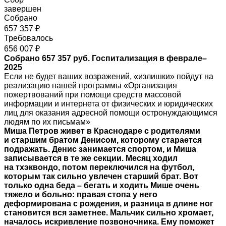
завершен
Собрано
657 357 ₽
Требовалось
656 007 ₽
Собрано 657 357 руб. Госпитализация в феврале–
2025
Если не будет ваших возражений, «излишки» пойдут на
реализацию нашей программы «Организация
пожертвований при помощи средств массовой
информации и интернета от физических и юридических
лиц для оказания адресной помощи остронуждающимся
людям по их письмам»
Миша Петров живет в Краснодаре с родителями
и старшим братом Денисом, которому старается
подражать. Денис занимается спортом, и Миша
записывается в те же секции. Месяц ходил
на тхэквондо, потом переключился на футбол,
которым так сильно увлечен старший брат. Вот
только одна беда – бегать и ходить Мише очень
тяжело и больно: правая стопа у него
деформирована с рождения, и разница в длине ног
становится вся заметнее. Мальчик сильно хромает,
началось искривление позвоночника. Ему поможет