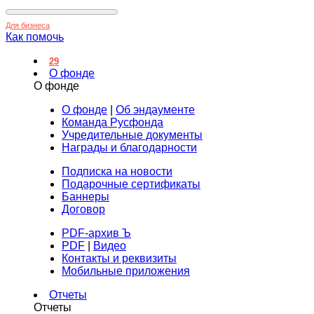
Для бизнеса
Как помочь
29
О фонде
О фонде
О фонде
|
Об эндаументе
Команда Русфонда
Учредительные документы
Награды и благодарности
Подписка на новости
Подарочные сертификаты
Баннеры
Договор
PDF-архив Ъ
PDF
|
Видео
Контакты и реквизиты
Мобильные приложения
Отчеты
Отчеты