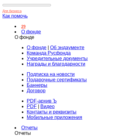
Для бизнеса
Как помочь
29
О фонде
О фонде
О фонде
|
Об эндаументе
Команда Русфонда
Учредительные документы
Награды и благодарности
Подписка на новости
Подарочные сертификаты
Баннеры
Договор
PDF-архив Ъ
PDF
|
Видео
Контакты и реквизиты
Мобильные приложения
Отчеты
Отчеты