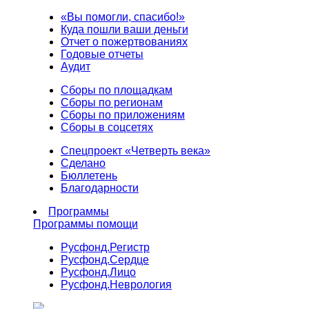
«Вы помогли, спасибо!»
Куда пошли ваши деньги
Отчет о пожертвованиях
Годовые отчеты
Аудит
Сборы по площадкам
Сборы по регионам
Сборы по приложениям
Сборы в соцсетях
Спецпроект «Четверть века»
Сделано
Бюллетень
Благодарности
Программы
Программы помощи
Русфонд.
Регистр
Русфонд.
Сердце
Русфонд.
Лицо
Русфонд.
Неврология