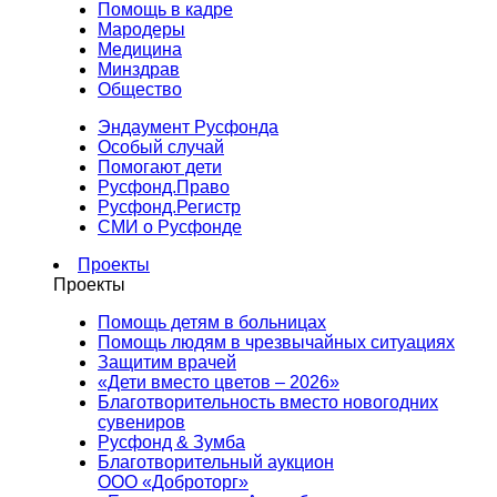
Помощь в кадре
Мародеры
Медицина
Минздрав
Общество
Эндаумент Русфонда
Особый случай
Помогают дети
Русфонд.Право
Русфонд.Регистр
СМИ о Русфонде
Проекты
Проекты
Помощь детям в больницах
Помощь людям в чрезвычайных ситуациях
Защитим врачей
«Дети вместо цветов – 2026»
Благотворительность вместо новогодних
сувениров
Русфонд & Зумба
Благотворительный аукцион
ООО «Доброторг»