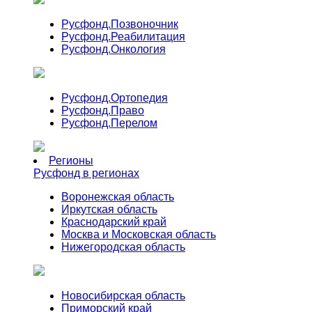
Русфонд.
Позвоночник
Русфонд.
Реабилитация
Русфонд.
Онкология
Русфонд.
Ортопедия
Русфонд.
Право
Русфонд.
Перелом
Регионы
Русфонд в регионах
Воронежская область
Иркутская область
Краснодарский край
Москва и Московская область
Нижегородская область
Новосибирская область
Приморский край