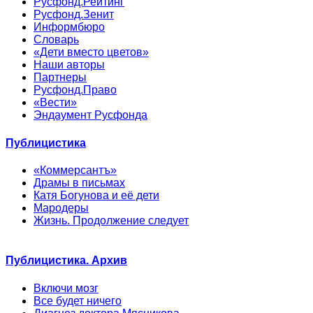
Русфонд.Рейтинг
Русфонд.Зенит
Информбюро
Словарь
«Дети вместо цветов»
Наши авторы
Партнеры
Русфонд.Право
«Вести»
Эндаумент Русфонда
Публицистика
«Коммерсантъ»
Драмы в письмах
Катя Богунова и её дети
Мародеры
Жизнь. Продолжение следует
Публицистика. Архив
Включи мозг
Все будет ничего