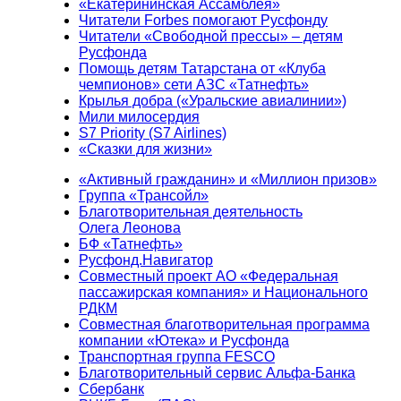
«Екатерининская Ассамблея»
Читатели Forbes помогают Русфонду
Читатели «Свободной прессы» – детям
Русфонда
Помощь детям Татарстана от «Клуба
чемпионов» сети АЗС «Татнефть»
Крылья добра («Уральские авиалинии»)
Мили милосердия
S7 Priority (S7 Airlines)
«Сказки для жизни»
«Активный гражданин» и «Миллион призов»
Группа «Трансойл»
Благотворительная деятельность
Олега Леонова
БФ «Татнефть»
Русфонд.Навигатор
Совместный проект АО «Федеральная
пассажирская компания» и Национального
РДКМ
Совместная благотворительная программа
компании «Ютека» и Русфонда
Транспортная группа FESCO
Благотворительный сервис Альфа-Банка
Сбербанк