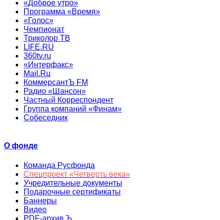
«Доброе утро»
Программа «Время»
«Голос»
Чемпионат
Триколор ТВ
LIFE.RU
360tv.ru
«Интерфакс»
Mail.Ru
КоммерсантЪ FM
Радио «Шансон»
Частный Корреспондент
Группа компаний «Финам»
Собеседник
О фонде
Команда Русфонда
Спецпроект «Четверть века»
Учредительные документы
Подарочные сертификаты
Баннеры
Видео
PDF-архив Ъ