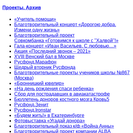
Проекты. Архив
«Учитель помощи»
Благотворительный концерт «Дорогою добра.
Измени одну жизнь»
Благотворительный проект
Совкомбанка «Готовимся к школе с "Халвой"!»
Гала-концерт «Иван Васильев. С любовью…»
Акция «Последний звонок – 2021»
XVIII Венский бал в Москве
Русфонд.Марафон
Щедрый вторник Русфонда
Благотворительные проекты учеников школы №867
(Москва)
«Бронницкий ювелир»
«На день рождения спаси ребенка»
Сбор для пострадавших в авиакатастрофе
Бюллетень доноров костного мозга Кровь5
Русфонд.Зенит
Русфонд.Ironstar
«Будем жить!» в Екатеринбурге
Фотовыставка «Угадай донора»
Благотворительный показ к/ф «Война Анны»
Благотворительный проект компании ALBA