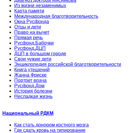
Диагноз доктора Мясникова
Из жизни незаменимых
Карта памяти
Международная благотворительность
Окна Русфонда
Отцы и дети
Право на вычет
Прямая речь
Русфонд.Бабочки
Русфонд.ДЦП
ДЦП в большом городе
Свои чужие дети
Энциклопедия российской благотворительности
Книга утешений
Жанна Фриске
Портрет врача
Русфонд.Дом
История болезни
Несладкая жизнь
Национальный РДКМ
Как стать донором костного мозга
Где сдать кровь на типирование