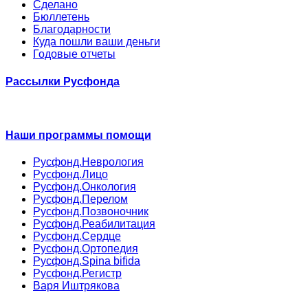
Сделано
Бюллетень
Благодарности
Куда пошли ваши деньги
Годовые отчеты
Рассылки Русфонда
Наши программы помощи
Русфонд.Неврология
Русфонд.Лицо
Русфонд.Онкология
Русфонд.Перелом
Русфонд.Позвоночник
Русфонд.Реабилитация
Русфонд.Сердце
Русфонд.Ортопедия
Русфонд.Spina bifida
Русфонд.Регистр
Варя Иштрякова