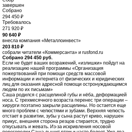
завершен
Собрано
294 450 ₽
Требовалось
271 920 ₽
90 640 ₽
внесла компания «Металлоинвест»
203 810 ₽
собрали читатели «Коммерсанта» и rusfond.ru
Собрано 294 450 руб.
Если не будет ваших возражений, «излишки» пойдут на
реализацию нашей программы «Организация
пожертвований при помощи средств массовой
информации и интернета от физических и юридических
лиц для оказания адресной помощи остронуждающимся
людям по их письмам»
Саша родился с расщелиной губы и нёба, деформацией
носа. С трехмесячного возраста перенес три операции –
хирурги поэтапно закрыли расщелины. Но остается еще
много проблем с челюстями и зубами. Верхняя челюсть
отстает в развитии, зубы у сына растут криво, нарушен
прикус, внешняя сторона резцов стирается, трудно
откусывать и жевать. Из-за искривления носовой
перегородки Саша дышит ртом и часто болеет. Уже два