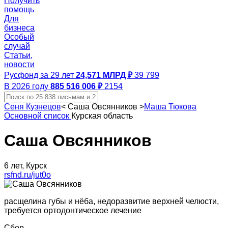
Получить
помощь
Для
бизнеса
Особый
случай
Статьи,
новости
Русфонд за 29 лет
24,571 МЛРД ₽
39 799
В 2026 году
885 516 006 ₽
2154
Сеня Кузнецов
<
Саша Овсянников
>
Маша Тюкова
Основной список
Курская область
Саша Овсянников
6 лет, Курск
rsfnd.ru/jut0o
расщелина губы и нёба, недоразвитие верхней челюсти,
требуется ортодонтическое лечение
Сбор