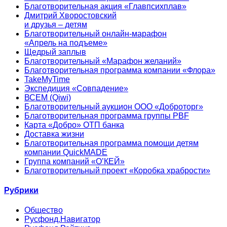
Благотворительная акция «Главпсихплав»
Дмитрий Хворостовский
и друзья – детям
Благотворительный онлайн‑марафон
«Апрель на подъеме»
Щедрый заплыв
Благотворительный «Марафон желаний»
Благотворительная программа компании «Флора»
TakeMyTime
Экспедиция «Совпадение»
ВСЕМ (Qiwi)
Благотворительный аукцион ООО «Доброторг»
Благотворительная программа группы PBF
Карта «Добро» ОТП банка
Доставка жизни
Благотворительная программа помощи детям
компании QuickMADE
Группа компаний «О’КЕЙ»
Благотворительный проект «Коробка храбрости»
Рубрики
Общество
Русфонд.Навигатор