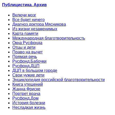
Публицистика. Архив
Включи мозг
Все будет ничего
Диагноз доктора Мясникова
Из жизни незаменимых
Карта памяти
Международная благотворительность
Окна Русфонда
Отцы и дети
Право на вычет
Прямая речь
Русфонд.Бабочки
Русфонд.ДЦП
ДЦП в большом городе
Свои чужие дети
Энциклопедия российской благотворительности
Книга утешений
Жанна Фриске
Портрет врача
Русфонд.Дом
История болезни
Несладкая жизнь