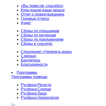
«Вы помогли, спасибо!»
Куда пошли ваши деньги
Отчет о пожертвованиях
Годовые отчеты
Аудит
Сборы по площадкам
Сборы по регионам
Сборы по приложениям
Сборы в соцсетях
Спецпроект «Четверть века»
Сделано
Бюллетень
Благодарности
Программы
Программы помощи
Русфонд.
Регистр
Русфонд.
Сердце
Русфонд.
Лицо
Русфонд.
Неврология