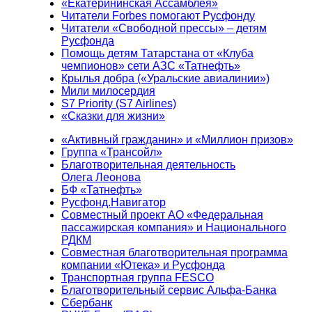
«Екатерининская Ассамблея»
Читатели Forbes помогают Русфонду
Читатели «Свободной прессы» – детям
Русфонда
Помощь детям Татарстана от «Клуба
чемпионов» сети АЗС «Татнефть»
Крылья добра («Уральские авиалинии»)
Мили милосердия
S7 Priority (S7 Airlines)
«Сказки для жизни»
«Активный гражданин» и «Миллион призов»
Группа «Трансойл»
Благотворительная деятельность
Олега Леонова
БФ «Татнефть»
Русфонд.Навигатор
Совместный проект АО «Федеральная
пассажирская компания» и Национального
РДКМ
Совместная благотворительная программа
компании «Ютека» и Русфонда
Транспортная группа FESCO
Благотворительный сервис Альфа-Банка
Сбербанк