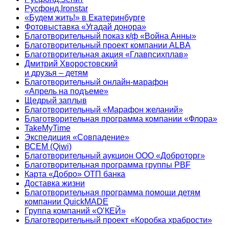
Русфонд.Ironstar
«Будем жить!» в Екатеринбурге
Фотовыставка «Угадай донора»
Благотворительный показ к/ф «Война Анны»
Благотворительный проект компании ALBA
Благотворительная акция «Главпсихплав»
Дмитрий Хворостовский
и друзья – детям
Благотворительный онлайн‑марафон
«Апрель на подъеме»
Щедрый заплыв
Благотворительный «Марафон желаний»
Благотворительная программа компании «Флора»
TakeMyTime
Экспедиция «Совпадение»
ВСЕМ (Qiwi)
Благотворительный аукцион ООО «Доброторг»
Благотворительная программа группы PBF
Карта «Добро» ОТП банка
Доставка жизни
Благотворительная программа помощи детям
компании QuickMADE
Группа компаний «О’КЕЙ»
Благотворительный проект «Коробка храбрости»