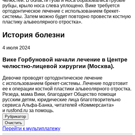
челюстей. В области губы и носа образовались грубые
рубцы, крыло носа слева уплощено. Вике требуется
ортодонтическое лечение с использованием брекет-
системы. Затем можно будет повторно провести костную
пластику альвеолярного отростка».
История болезни
4 июля 2024
Вике Горбуновой начали лечение в Центре
челюстно-лицевой хирургии (Москва).
Девочке проводят ортодонтическое лечение
с использованием брекет-системы. Лечение подготовит
ее к операции костной пластики альвеолярного отростка.
Резеда, мама Вики, благодарит Общество помощи
русским детям, юридические лица благотворительно
сервиса Альфа-Банка, читателей «Коммерсанта»
и rusfond.ru за помощь.
Рубрикатор
Перейти к мультиплатежу