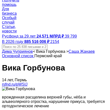
Получить
помощь
Для
бизнеса
Особый
случай
Статьи,
новости
Русфонд за 29 лет
24,571 МЛРД ₽
39 799
В 2026 году
885 516 006 ₽
2154
Дима Чуприянов
<
Вика Горбунова
>
Саша Жанаев
Основной список
Пермский край
Вика Горбунова
14 лет, Пермь
rsfnd.ru/pWSIJ
врожденная расщелина верхней губы, нёба и
альвеолярного отростка, нарушение прикуса, требуется
ортодонтическое лечение