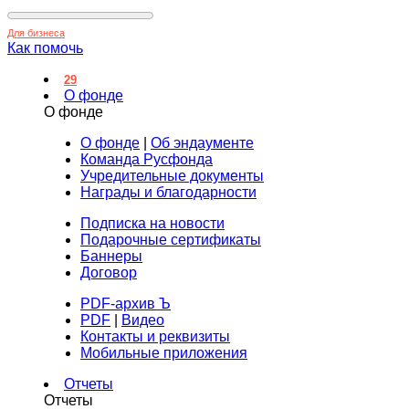
Для бизнеса
Как помочь
29
О фонде
О фонде
О фонде
|
Об эндаументе
Команда Русфонда
Учредительные документы
Награды и благодарности
Подписка на новости
Подарочные сертификаты
Баннеры
Договор
PDF-архив Ъ
PDF
|
Видео
Контакты и реквизиты
Мобильные приложения
Отчеты
Отчеты