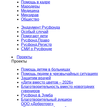
Помощь в кадре
Мародеры
Медицина
Минздрав
Общество
Эндаумент Русфонда
Особый случай
Помогают дети
Русфонд.Право
Русфонд.Регистр
СМИ о Русфонде
Проекты
Проекты
Помощь детям в больницах
Помощь людям в чрезвычайных ситуациях
Защитим врачей
«Дети вместо цветов – 2026»
Благотворительность вместо новогодних
сувениров
Русфонд & Зумба
Благотворительный аукцион
ООО «Доброторг»