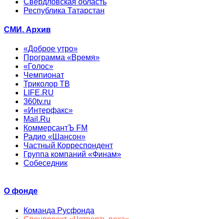
Свердловская область
Республика Татарстан
СМИ. Архив
«Доброе утро»
Программа «Время»
«Голос»
Чемпионат
Триколор ТВ
LIFE.RU
360tv.ru
«Интерфакс»
Mail.Ru
КоммерсантЪ FM
Радио «Шансон»
Частный Корреспондент
Группа компаний «Финам»
Собеседник
О фонде
Команда Русфонда