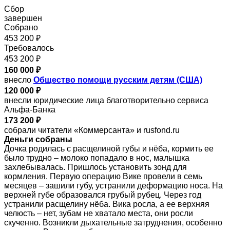
Сбор
завершен
Собрано
453 200 ₽
Требовалось
453 200 ₽
160 000 ₽
внесло
Общество помощи русским детям (США)
120 000 ₽
внесли юридические лица благотворительно сервиса
Альфа-Банка
173 200 ₽
собрали читатели «Коммерсанта» и rusfond.ru
Деньги собраны
Дочка родилась с расщелиной губы и нёба, кормить ее
было трудно – молоко попадало в нос, малышка
захлебывалась. Пришлось установить зонд для
кормления. Первую операцию Вике провели в семь
месяцев – зашили губу, устранили деформацию носа. На
верхней губе образовался грубый рубец. Через год
устранили расщелину нёба. Вика росла, а ее верхняя
челюсть – нет, зубам не хватало места, они росли
скученно. Возникли дыхательные затруднения, особенно