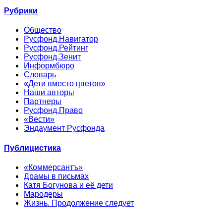
Рубрики
Общество
Русфонд.Навигатор
Русфонд.Рейтинг
Русфонд.Зенит
Информбюро
Словарь
«Дети вместо цветов»
Наши авторы
Партнеры
Русфонд.Право
«Вести»
Эндаумент Русфонда
Публицистика
«Коммерсантъ»
Драмы в письмах
Катя Богунова и её дети
Мародеры
Жизнь. Продолжение следует