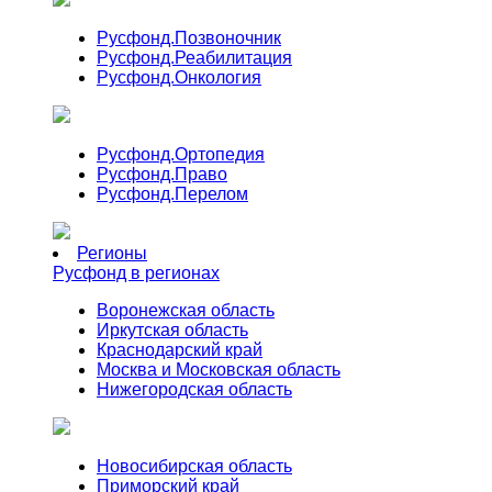
Русфонд.
Позвоночник
Русфонд.
Реабилитация
Русфонд.
Онкология
Русфонд.
Ортопедия
Русфонд.
Право
Русфонд.
Перелом
Регионы
Русфонд в регионах
Воронежская область
Иркутская область
Краснодарский край
Москва и Московская область
Нижегородская область
Новосибирская область
Приморский край