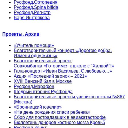
Русфонд.Ортопедия
Русфонд.Spina bifida
Русфонд.Регистр
Варя Иштрякова
Проекты. Архив
«Учитель помощи»
Благотворительный концерт «Дорогою добра.
Измени одну жизнь»
Благотворительный проект
Совкомбанка «Готовимся к школе с "Халвой"!»
Гала-концерт «Иван Васильев. С любовью…»
Акция «Последний звонок – 2021»
XVIII Венский бал в Москве
Русфонд.Марафон
Щедрый вторник Русфонда
Благотворительные проекты учеников школы №867
(Москва)
«Бронницкий ювелир»
«На день рождения спаси ребенка»
Сбор для пострадавших в авиакатастрофе
Бюллетень доноров костного мозга Кровь5
Русфонд.Зенит