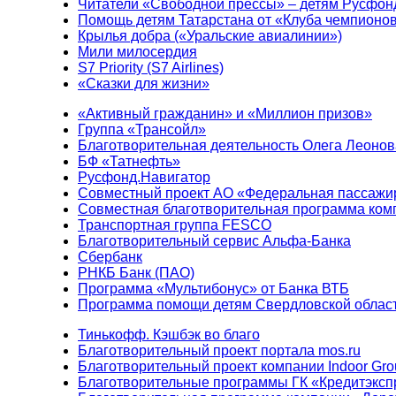
Читатели «Свободной прессы» – детям Русфон
Помощь детям Татарстана от «Клуба чемпионо
Крылья добра («Уральские авиалинии»)
Мили милосердия
S7 Priority (S7 Airlines)
«Сказки для жизни»
«Активный гражданин» и «Миллион призов»
Группа «Трансойл»
Благотворительная деятельность Олега Леонов
БФ «Татнефть»
Русфонд.Навигатор
Совместный проект АО «Федеральная пассажи
Совместная благотворительная программа ком
Транспортная группа FESCO
Благотворительный сервис Альфа-Банка
Сбербанк
РНКБ Банк (ПАО)
Программа «Мультибонус» от Банка ВТБ
Программа помощи детям Свердловской област
Тинькофф. Кэшбэк во благо
Благотворительный проект портала mos.ru
Благотворительный проект компании Indoor Gro
Благотворительные программы ГК «Кредитэксп