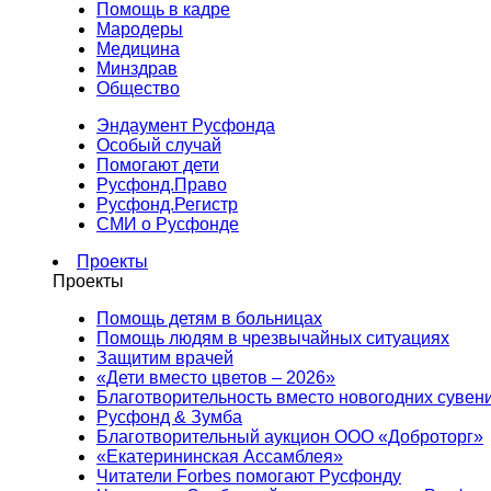
Помощь в кадре
Мародеры
Медицина
Минздрав
Общество
Эндаумент Русфонда
Особый случай
Помогают дети
Русфонд.Право
Русфонд.Регистр
СМИ о Русфонде
Проекты
Проекты
Помощь детям в больницах
Помощь людям в чрезвычайных ситуациях
Защитим врачей
«Дети вместо цветов – 2026»
Благотворительность вместо новогодних сувен
Русфонд & Зумба
Благотворительный аукцион ООО «Доброторг»
«Екатерининская Ассамблея»
Читатели Forbes помогают Русфонду