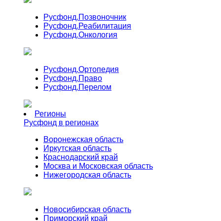
Русфонд.
Позвоночник
Русфонд.
Реабилитация
Русфонд.
Онкология
Русфонд.
Ортопедия
Русфонд.
Право
Русфонд.
Перелом
Регионы
Русфонд в регионах
Воронежская область
Иркутская область
Краснодарский край
Москва и Московская область
Нижегородская область
Новосибирская область
Приморский край