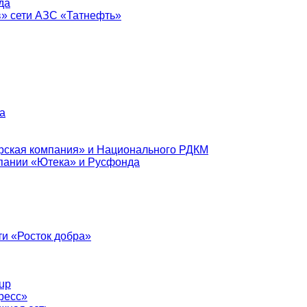
да
в» сети АЗС «Татнефть»
а
рская компания» и Национального РДКМ
пании «Ютека» и Русфонда
и «Росток добра»
up
ресс»