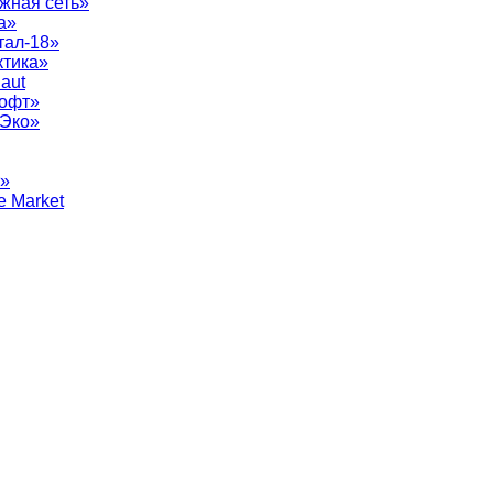
жная сеть»
а»
тал-18»
ктика»
aut
софт»
рЭко»
т»
e Market