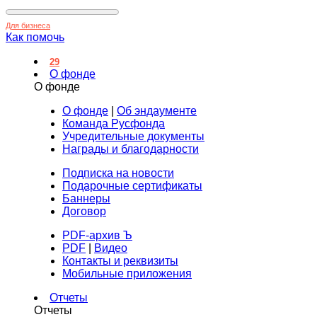
Для бизнеса
Как помочь
29
О фонде
О фонде
О фонде
|
Об эндаументе
Команда Русфонда
Учредительные документы
Награды и благодарности
Подписка на новости
Подарочные сертификаты
Баннеры
Договор
PDF-архив Ъ
PDF
|
Видео
Контакты и реквизиты
Мобильные приложения
Отчеты
Отчеты