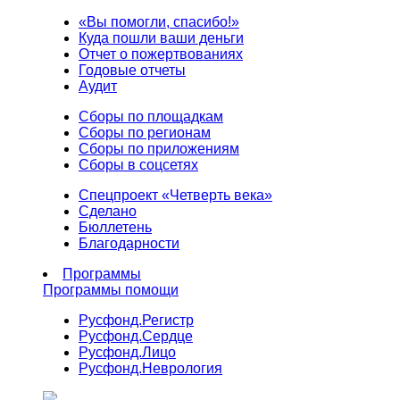
«Вы помогли, спасибо!»
Куда пошли ваши деньги
Отчет о пожертвованиях
Годовые отчеты
Аудит
Сборы по площадкам
Сборы по регионам
Сборы по приложениям
Сборы в соцсетях
Спецпроект «Четверть века»
Сделано
Бюллетень
Благодарности
Программы
Программы помощи
Русфонд.
Регистр
Русфонд.
Сердце
Русфонд.
Лицо
Русфонд.
Неврология