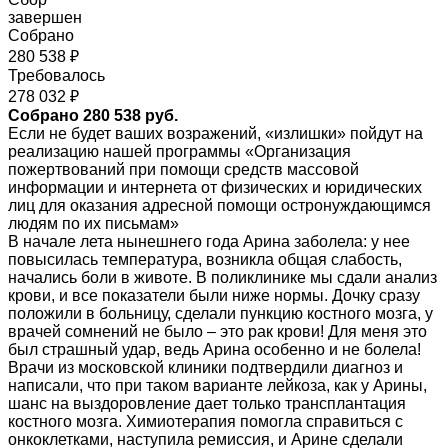
завершен
Собрано
280 538 ₽
Требовалось
278 032 ₽
Собрано 280 538 руб.
Если не будет ваших возражений, «излишки» пойдут на
реализацию нашей программы «Организация
пожертвований при помощи средств массовой
информации и интернета от физических и юридических
лиц для оказания адресной помощи остронуждающимся
людям по их письмам»
В начале лета нынешнего года Арина заболела: у нее
повысилась температура, возникла общая слабость,
начались боли в животе. В поликлинике мы сдали анализ
крови, и все показатели были ниже нормы. Дочку сразу
положили в больницу, сделали пункцию костного мозга, у
врачей сомнений не было – это рак крови! Для меня это
был страшный удар, ведь Арина особенно и не болела!
Врачи из московской клиники подтвердили диагноз и
написали, что при таком варианте лейкоза, как у Арины,
шанс на выздоровление дает только трансплантация
костного мозга. Химиотерапия помогла справиться с
онкоклетками, наступила ремиссия, и Арине сделали