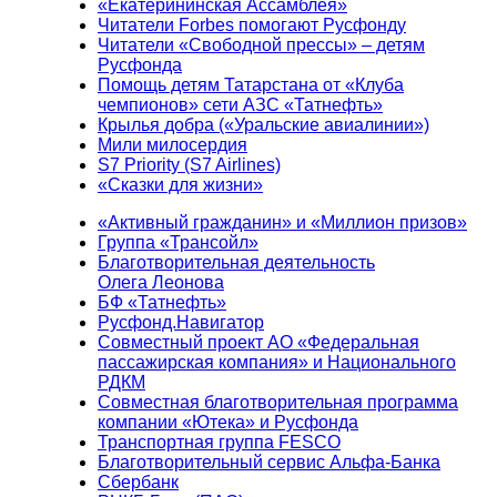
«Екатерининская Ассамблея»
Читатели Forbes помогают Русфонду
Читатели «Свободной прессы» – детям
Русфонда
Помощь детям Татарстана от «Клуба
чемпионов» сети АЗС «Татнефть»
Крылья добра («Уральские авиалинии»)
Мили милосердия
S7 Priority (S7 Airlines)
«Сказки для жизни»
«Активный гражданин» и «Миллион призов»
Группа «Трансойл»
Благотворительная деятельность
Олега Леонова
БФ «Татнефть»
Русфонд.Навигатор
Совместный проект АО «Федеральная
пассажирская компания» и Национального
РДКМ
Совместная благотворительная программа
компании «Ютека» и Русфонда
Транспортная группа FESCO
Благотворительный сервис Альфа-Банка
Сбербанк