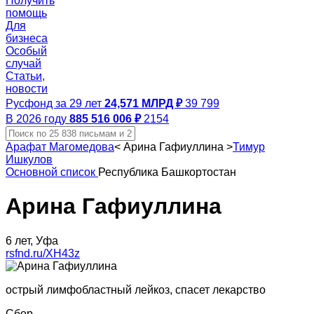
Получить
помощь
Для
бизнеса
Особый
случай
Статьи,
новости
Русфонд за 29 лет
24,571 МЛРД ₽
39 799
В 2026 году
885 516 006 ₽
2154
Арафат Магомедова
<
Арина Гафиуллина
>
Тимур
Ишкулов
Основной список
Республика Башкортостан
Арина Гафиуллина
6 лет, Уфа
rsfnd.ru/XH43z
острый лимфобластный лейкоз, спасет лекарство
Сбор