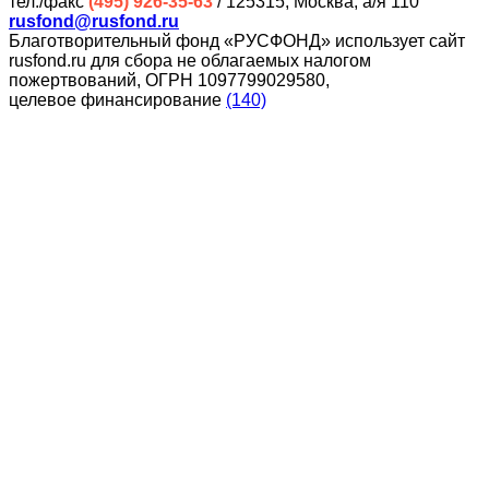
тел./факс
(495) 926-35-63
/ 125315, Москва, а/я 110
rusfond@rusfond.ru
Благотворительный фонд «РУСФОНД» использует сайт
rusfond.ru для сбора не облагаемых налогом
пожертвований, ОГРН 1097799029580,
целевое финансирование
(140)