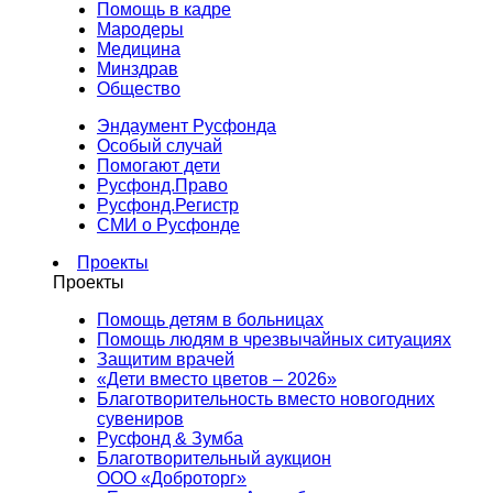
Помощь в кадре
Мародеры
Медицина
Минздрав
Общество
Эндаумент Русфонда
Особый случай
Помогают дети
Русфонд.Право
Русфонд.Регистр
СМИ о Русфонде
Проекты
Проекты
Помощь детям в больницах
Помощь людям в чрезвычайных ситуациях
Защитим врачей
«Дети вместо цветов – 2026»
Благотворительность вместо новогодних
сувениров
Русфонд & Зумба
Благотворительный аукцион
ООО «Доброторг»