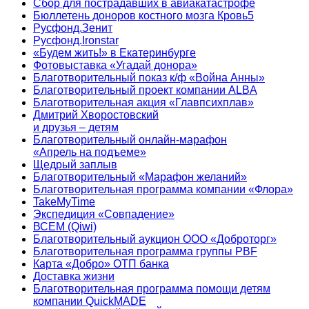
Сбор для пострадавших в авиакатастрофе
Бюллетень доноров костного мозга Кровь5
Русфонд.Зенит
Русфонд.Ironstar
«Будем жить!» в Екатеринбурге
Фотовыставка «Угадай донора»
Благотворительный показ к/ф «Война Анны»
Благотворительный проект компании ALBA
Благотворительная акция «Главпсихплав»
Дмитрий Хворостовский
и друзья – детям
Благотворительный онлайн‑марафон
«Апрель на подъеме»
Щедрый заплыв
Благотворительный «Марафон желаний»
Благотворительная программа компании «Флора»
TakeMyTime
Экспедиция «Совпадение»
ВСЕМ (Qiwi)
Благотворительный аукцион ООО «Доброторг»
Благотворительная программа группы PBF
Карта «Добро» ОТП банка
Доставка жизни
Благотворительная программа помощи детям
компании QuickMADE