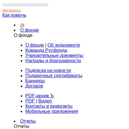
Для бизнеса
Как помочь
29
О фонде
О фонде
О фонде
|
Об эндаументе
Команда Русфонда
Учредительные документы
Награды и благодарности
Подписка на новости
Подарочные сертификаты
Баннеры
Договор
PDF-архив Ъ
PDF
|
Видео
Контакты и реквизиты
Мобильные приложения
Отчеты
Отчеты