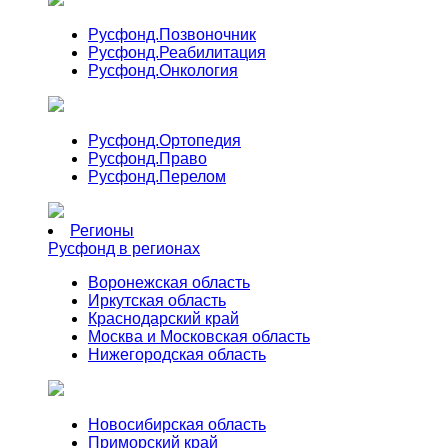
Русфонд.
Позвоночник
Русфонд.
Реабилитация
Русфонд.
Онкология
Русфонд.
Ортопедия
Русфонд.
Право
Русфонд.
Перелом
Регионы
Русфонд в регионах
Воронежская область
Иркутская область
Краснодарский край
Москва и Московская область
Нижегородская область
Новосибирская область
Приморский край