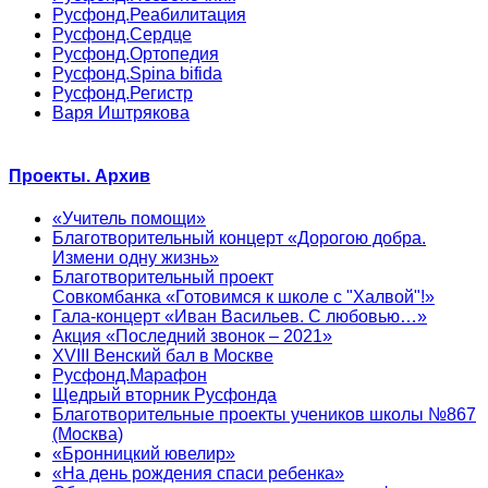
Русфонд.Реабилитация
Русфонд.Сердце
Русфонд.Ортопедия
Русфонд.Spina bifida
Русфонд.Регистр
Варя Иштрякова
Проекты. Архив
«Учитель помощи»
Благотворительный концерт «Дорогою добра.
Измени одну жизнь»
Благотворительный проект
Совкомбанка «Готовимся к школе с "Халвой"!»
Гала-концерт «Иван Васильев. С любовью…»
Акция «Последний звонок – 2021»
XVIII Венский бал в Москве
Русфонд.Марафон
Щедрый вторник Русфонда
Благотворительные проекты учеников школы №867
(Москва)
«Бронницкий ювелир»
«На день рождения спаси ребенка»