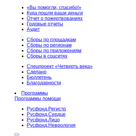
«Вы помогли, спасибо!»
Куда пошли ваши деньги
Отчет о пожертвованиях
Годовые отчеты
Аудит
Сборы по площадкам
Сборы по регионам
Сборы по приложениям
Сборы в соцсетях
Спецпроект «Четверть века»
Сделано
Бюллетень
Благодарности
Программы
Программы помощи
Русфонд.
Регистр
Русфонд.
Сердце
Русфонд.
Лицо
Русфонд.
Неврология