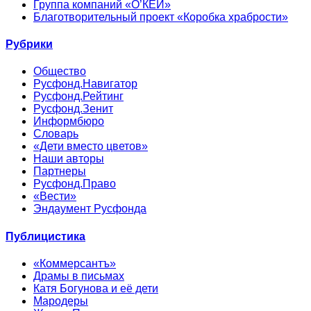
Группа компаний «О’КЕЙ»
Благотворительный проект «Коробка храбрости»
Рубрики
Общество
Русфонд.Навигатор
Русфонд.Рейтинг
Русфонд.Зенит
Информбюро
Словарь
«Дети вместо цветов»
Наши авторы
Партнеры
Русфонд.Право
«Вести»
Эндаумент Русфонда
Публицистика
«Коммерсантъ»
Драмы в письмах
Катя Богунова и её дети
Мародеры