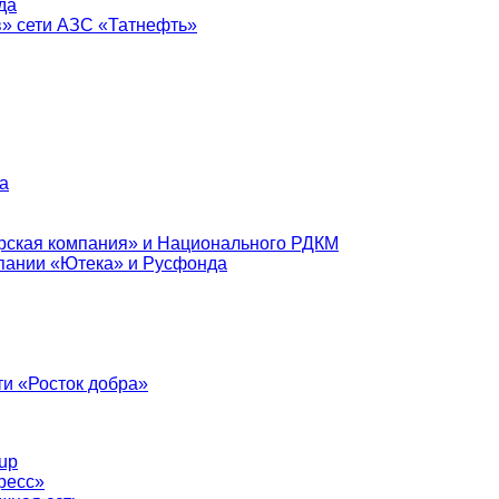
да
в» сети АЗС «Татнефть»
а
рская компания» и Национального РДКМ
пании «Ютека» и Русфонда
и «Росток добра»
up
ресс»