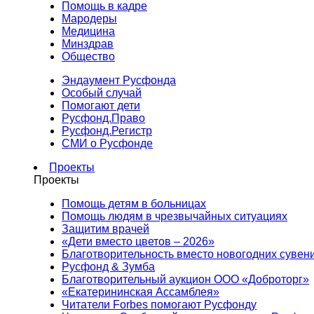
Помощь в кадре
Мародеры
Медицина
Минздрав
Общество
Эндаумент Русфонда
Особый случай
Помогают дети
Русфонд.Право
Русфонд.Регистр
СМИ о Русфонде
Проекты
Проекты
Помощь детям в больницах
Помощь людям в чрезвычайных ситуациях
Защитим врачей
«Дети вместо цветов – 2026»
Благотворительность вместо новогодних сувен
Русфонд & Зумба
Благотворительный аукцион ООО «Доброторг»
«Екатерининская Ассамблея»
Читатели Forbes помогают Русфонду