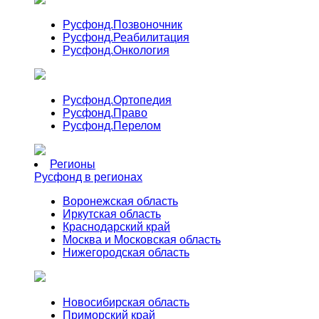
Русфонд.
Позвоночник
Русфонд.
Реабилитация
Русфонд.
Онкология
Русфонд.
Ортопедия
Русфонд.
Право
Русфонд.
Перелом
Регионы
Русфонд в регионах
Воронежская область
Иркутская область
Краснодарский край
Москва и Московская область
Нижегородская область
Новосибирская область
Приморский край