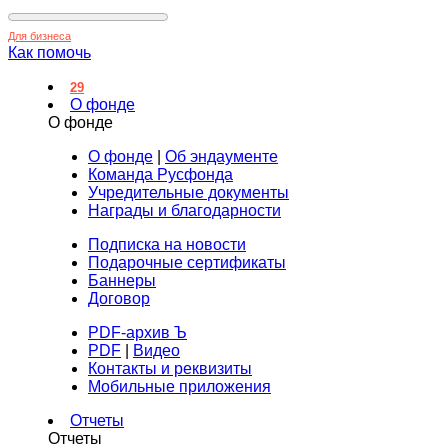
Для бизнеса
Как помочь
29
О фонде
О фонде
О фонде
|
Об эндаументе
Команда Русфонда
Учредительные документы
Награды и благодарности
Подписка на новости
Подарочные сертификаты
Баннеры
Договор
PDF-архив Ъ
PDF
|
Видео
Контакты и реквизиты
Мобильные приложения
Отчеты
Отчеты