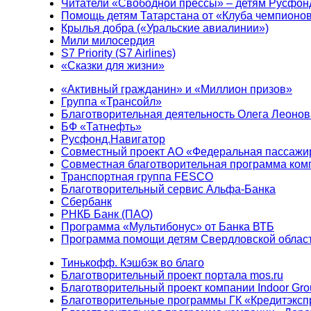
Читатели «Свободной прессы» – детям Русфон
Помощь детям Татарстана от «Клуба чемпионо
Крылья добра («Уральские авиалинии»)
Мили милосердия
S7 Priority (S7 Airlines)
«Сказки для жизни»
«Активный гражданин» и «Миллион призов»
Группа «Трансойл»
Благотворительная деятельность Олега Леонов
БФ «Татнефть»
Русфонд.Навигатор
Совместный проект АО «Федеральная пассажи
Совместная благотворительная программа ком
Транспортная группа FESCO
Благотворительный сервис Альфа-Банка
Сбербанк
РНКБ Банк (ПАО)
Программа «Мультибонус» от Банка ВТБ
Программа помощи детям Свердловской област
Тинькофф. Кэшбэк во благо
Благотворительный проект портала mos.ru
Благотворительный проект компании Indoor Gro
Благотворительные программы ГК «Кредитэксп