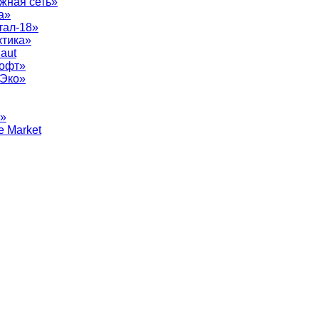
жная сеть»
а»
тал-18»
ктика»
aut
софт»
рЭко»
т»
e Market