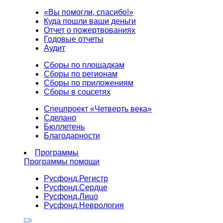
«Вы помогли, спасибо!»
Куда пошли ваши деньги
Отчет о пожертвованиях
Годовые отчеты
Аудит
Сборы по площадкам
Сборы по регионам
Сборы по приложениям
Сборы в соцсетях
Спецпроект «Четверть века»
Сделано
Бюллетень
Благодарности
Программы
Программы помощи
Русфонд.
Регистр
Русфонд.
Сердце
Русфонд.
Лицо
Русфонд.
Неврология