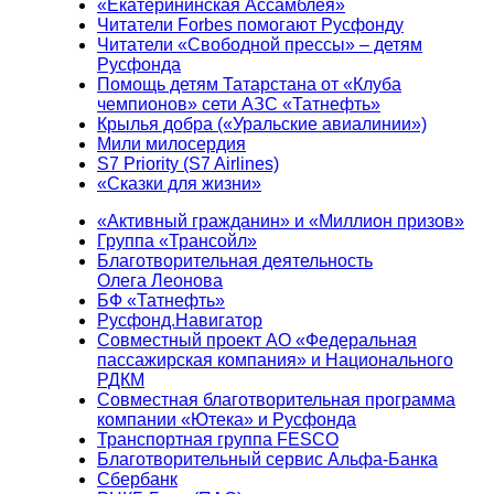
«Екатерининская Ассамблея»
Читатели Forbes помогают Русфонду
Читатели «Свободной прессы» – детям
Русфонда
Помощь детям Татарстана от «Клуба
чемпионов» сети АЗС «Татнефть»
Крылья добра («Уральские авиалинии»)
Мили милосердия
S7 Priority (S7 Airlines)
«Сказки для жизни»
«Активный гражданин» и «Миллион призов»
Группа «Трансойл»
Благотворительная деятельность
Олега Леонова
БФ «Татнефть»
Русфонд.Навигатор
Совместный проект АО «Федеральная
пассажирская компания» и Национального
РДКМ
Совместная благотворительная программа
компании «Ютека» и Русфонда
Транспортная группа FESCO
Благотворительный сервис Альфа-Банка
Сбербанк