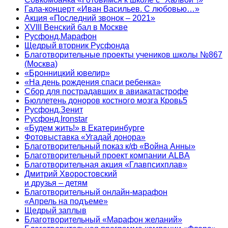
Гала-концерт «Иван Васильев. С любовью…»
Акция «Последний звонок – 2021»
XVIII Венский бал в Москве
Русфонд.Марафон
Щедрый вторник Русфонда
Благотворительные проекты учеников школы №867
(Москва)
«Бронницкий ювелир»
«На день рождения спаси ребенка»
Сбор для пострадавших в авиакатастрофе
Бюллетень доноров костного мозга Кровь5
Русфонд.Зенит
Русфонд.Ironstar
«Будем жить!» в Екатеринбурге
Фотовыставка «Угадай донора»
Благотворительный показ к/ф «Война Анны»
Благотворительный проект компании ALBA
Благотворительная акция «Главпсихплав»
Дмитрий Хворостовский
и друзья – детям
Благотворительный онлайн‑марафон
«Апрель на подъеме»
Щедрый заплыв
Благотворительный «Марафон желаний»