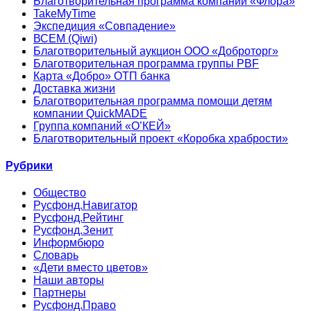
Благотворительная программа компании «Флора»
TakeMyTime
Экспедиция «Совпадение»
ВСЕМ (Qiwi)
Благотворительный аукцион ООО «Доброторг»
Благотворительная программа группы PBF
Карта «Добро» ОТП банка
Доставка жизни
Благотворительная программа помощи детям
компании QuickMADE
Группа компаний «О’КЕЙ»
Благотворительный проект «Коробка храбрости»
Рубрики
Общество
Русфонд.Навигатор
Русфонд.Рейтинг
Русфонд.Зенит
Информбюро
Словарь
«Дети вместо цветов»
Наши авторы
Партнеры
Русфонд.Право