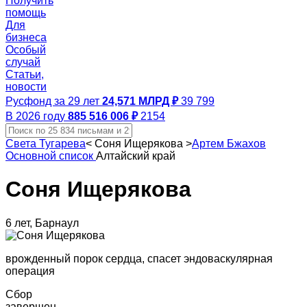
Получить
помощь
Для
бизнеса
Особый
случай
Статьи,
новости
Русфонд за 29 лет
24,571 МЛРД ₽
39 799
В 2026 году
885 516 006 ₽
2154
Света Тугарева
<
Соня Ищерякова
>
Артем Бжахов
Основной список
Алтайский край
Соня Ищерякова
6 лет, Барнаул
врожденный порок сердца, спасет эндоваскулярная
операция
Сбор
завершен