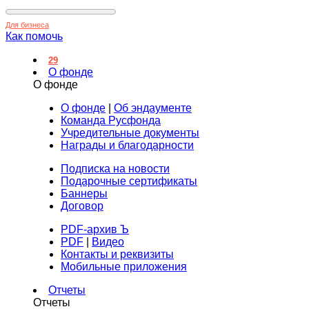
Для бизнеса
Как помочь
29
О фонде
О фонде
О фонде
|
Об эндаументе
Команда Русфонда
Учредительные документы
Награды и благодарности
Подписка на новости
Подарочные сертификаты
Баннеры
Договор
PDF-архив Ъ
PDF
|
Видео
Контакты и реквизиты
Мобильные приложения
Отчеты
Отчеты