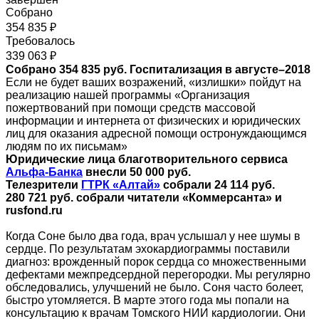
Собрано
354 835 ₽
Требовалось
339 063 ₽
Собрано 354 835 руб. Госпитализация в августе–2018
Если не будет ваших возражений, «излишки» пойдут на
реализацию нашей программы «Организация
пожертвований при помощи средств массовой
информации и интернета от физических и юридических
лиц для оказания адресной помощи остронуждающимся
людям по их письмам»
Юридические лица благотворительного сервиса
Альфа-Банка
внесли 50 000 руб.
Телезрители
ГТРК «Алтай»
собрали 24 114 руб.
280 721 руб.
собрали читатели «Коммерсанта» и
rusfond.ru
Когда Соне было два года, врач услышал у нее шумы в
сердце. По результатам эхокардиограммы поставили
диагноз: врожденный порок сердца со множественными
дефектами межпредсердной перегородки. Мы регулярно
обследовались, улучшений не было. Соня часто болеет,
быстро утомляется. В марте этого года мы попали на
консультацию к врачам Томского НИИ кардиологии. Они