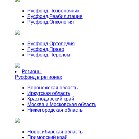
Русфонд.
Позвоночник
Русфонд.
Реабилитация
Русфонд.
Онкология
Русфонд.
Ортопедия
Русфонд.
Право
Русфонд.
Перелом
Регионы
Русфонд в регионах
Воронежская область
Иркутская область
Краснодарский край
Москва и Московская область
Нижегородская область
Новосибирская область
Приморский край