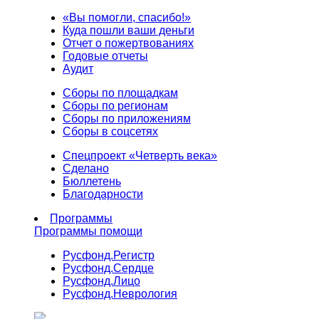
«Вы помогли, спасибо!»
Куда пошли ваши деньги
Отчет о пожертвованиях
Годовые отчеты
Аудит
Сборы по площадкам
Сборы по регионам
Сборы по приложениям
Сборы в соцсетях
Спецпроект «Четверть века»
Сделано
Бюллетень
Благодарности
Программы
Программы помощи
Русфонд.
Регистр
Русфонд.
Сердце
Русфонд.
Лицо
Русфонд.
Неврология