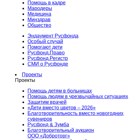
Помощь в кадре
Мародеры
Медицина
Минздрав
Общество
Эндаумент Русфонда
Особый случай
Помогают дети
Русфонд.Право
Русфонд.Регистр
СМИ о Русфонде
Проекты
Проекты
Помощь детям в больницах
Помощь людям в чрезвычайных ситуациях
Защитим врачей
«Дети вместо цветов – 2026»
Благотворительность вместо новогодних
сувениров
Русфонд & Зумба
Благотворительный аукцион
ООО «Доброторг»