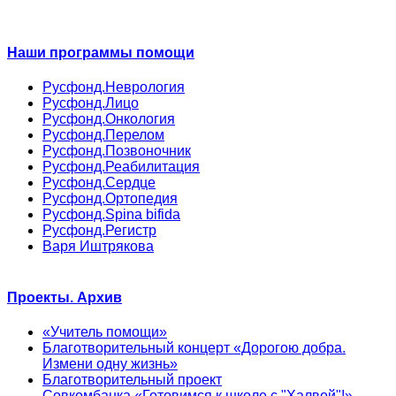
Наши программы помощи
Русфонд.Неврология
Русфонд.Лицо
Русфонд.Онкология
Русфонд.Перелом
Русфонд.Позвоночник
Русфонд.Реабилитация
Русфонд.Сердце
Русфонд.Ортопедия
Русфонд.Spina bifida
Русфонд.Регистр
Варя Иштрякова
Проекты. Архив
«Учитель помощи»
Благотворительный концерт «Дорогою добра.
Измени одну жизнь»
Благотворительный проект
Совкомбанка «Готовимся к школе с "Халвой"!»