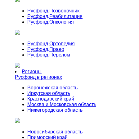
Русфонд.
Позвоночник
Русфонд.
Реабилитация
Русфонд.
Онкология
Русфонд.
Ортопедия
Русфонд.
Право
Русфонд.
Перелом
Регионы
Русфонд в регионах
Воронежская область
Иркутская область
Краснодарский край
Москва и Московская область
Нижегородская область
Новосибирская область
Приморский край