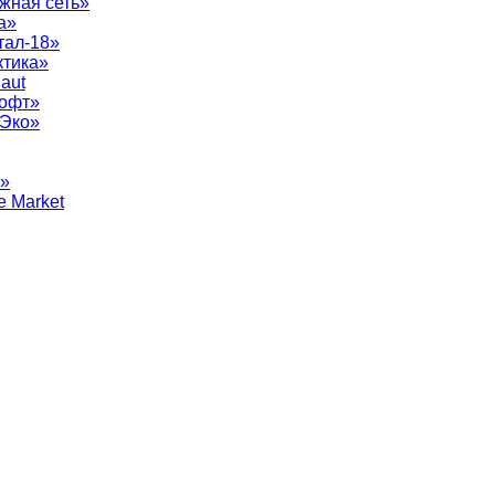
жная сеть»
а»
тал-18»
ктика»
aut
софт»
рЭко»
т»
e Market