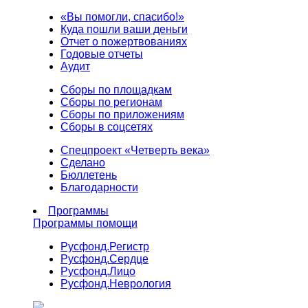
«Вы помогли, спасибо!»
Куда пошли ваши деньги
Отчет о пожертвованиях
Годовые отчеты
Аудит
Сборы по площадкам
Сборы по регионам
Сборы по приложениям
Сборы в соцсетях
Спецпроект «Четверть века»
Сделано
Бюллетень
Благодарности
Программы
Программы помощи
Русфонд.
Регистр
Русфонд.
Сердце
Русфонд.
Лицо
Русфонд.
Неврология