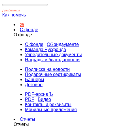
Для бизнеса
Как помочь
29
О фонде
О фонде
О фонде
|
Об эндаументе
Команда Русфонда
Учредительные документы
Награды и благодарности
Подписка на новости
Подарочные сертификаты
Баннеры
Договор
PDF-архив Ъ
PDF
|
Видео
Контакты и реквизиты
Мобильные приложения
Отчеты
Отчеты