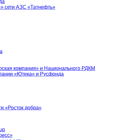
да
в» сети АЗС «Татнефть»
а
рская компания» и Национального РДКМ
пании «Ютека» и Русфонда
и «Росток добра»
up
ресс»