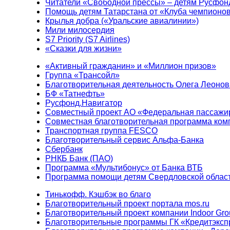
Читатели «Свободной прессы» – детям Русфон
Помощь детям Татарстана от «Клуба чемпионо
Крылья добра («Уральские авиалинии»)
Мили милосердия
S7 Priority (S7 Airlines)
«Сказки для жизни»
«Активный гражданин» и «Миллион призов»
Группа «Трансойл»
Благотворительная деятельность Олега Леонов
БФ «Татнефть»
Русфонд.Навигатор
Совместный проект АО «Федеральная пассажи
Совместная благотворительная программа ком
Транспортная группа FESCO
Благотворительный сервис Альфа-Банка
Сбербанк
РНКБ Банк (ПАО)
Программа «Мультибонус» от Банка ВТБ
Программа помощи детям Свердловской област
Тинькофф. Кэшбэк во благо
Благотворительный проект портала mos.ru
Благотворительный проект компании Indoor Gro
Благотворительные программы ГК «Кредитэксп