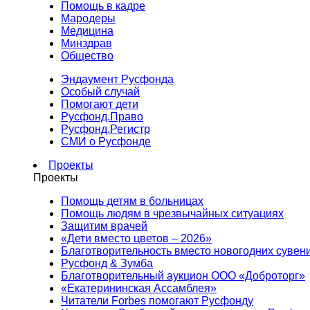
Помощь в кадре
Мародеры
Медицина
Минздрав
Общество
Эндаумент Русфонда
Особый случай
Помогают дети
Русфонд.Право
Русфонд.Регистр
СМИ о Русфонде
Проекты
Проекты
Помощь детям в больницах
Помощь людям в чрезвычайных ситуациях
Защитим врачей
«Дети вместо цветов – 2026»
Благотворительность вместо новогодних сувен
Русфонд & Зумба
Благотворительный аукцион ООО «Доброторг»
«Екатерининская Ассамблея»
Читатели Forbes помогают Русфонду