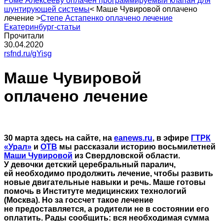
Роме Алексееву оплачен программируемый клапан для
шунтирующей системы
<
Маше Чувировой оплачено
лечение
>
Степе Астапенко оплачено лечение
Екатеринбург-статьи
Прочитали
30.04.2020
rsfnd.ru/gYisg
Маше Чувировой
оплачено лечение
30 марта здесь на сайте, на
eanews.ru
, в эфире
ГТРК
«Урал»
и
ОТВ
мы рассказали историю восьмилетней
Маши Чувировой
из Свердловской области.
У девочки детский церебральный паралич,
ей необходимо продолжить лечение, чтобы развить
новые двигательные навыки и речь. Маше готовы
помочь в Институте медицинских технологий
(Москва). Но за госсчет такое лечение
не предоставляется, а родители не в состоянии его
оплатить. Рады сообщить: вся необходимая сумма