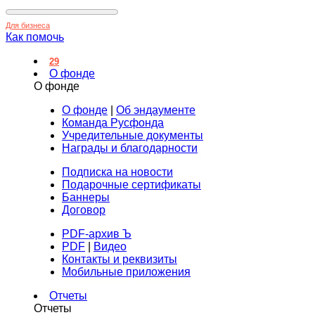
Для бизнеса
Как помочь
29
О фонде
О фонде
О фонде
|
Об эндаументе
Команда Русфонда
Учредительные документы
Награды и благодарности
Подписка на новости
Подарочные сертификаты
Баннеры
Договор
PDF-архив Ъ
PDF
|
Видео
Контакты и реквизиты
Мобильные приложения
Отчеты
Отчеты