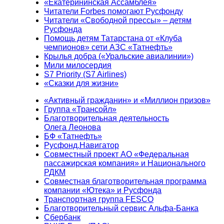
«Екатерининская Ассамблея»
Читатели Forbes помогают Русфонду
Читатели «Свободной прессы» – детям
Русфонда
Помощь детям Татарстана от «Клуба
чемпионов» сети АЗС «Татнефть»
Крылья добра («Уральские авиалинии»)
Мили милосердия
S7 Priority (S7 Airlines)
«Сказки для жизни»
«Активный гражданин» и «Миллион призов»
Группа «Трансойл»
Благотворительная деятельность
Олега Леонова
БФ «Татнефть»
Русфонд.Навигатор
Совместный проект АО «Федеральная
пассажирская компания» и Национального
РДКМ
Совместная благотворительная программа
компании «Ютека» и Русфонда
Транспортная группа FESCO
Благотворительный сервис Альфа-Банка
Сбербанк