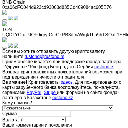
BNB Chain
0xa06cFC044d923cd93003d835Cd409084ac605E76
TON
UQDLYQruUJOF0iqryrCcrCkRB8dmAWqkTba5hTSOaL1SHf
Если вы хотите отправить другую криптовалюту,
напишите
rusfond@rusfond.rs
.
Приём обеспечивается при поддержке фонда-партнера
«Удружење "Русфонд Београд"» в Сербии
rusfond.rs
Возврат криптовалютных пожертвований возможен при
подтверждении личности отправителя.
Внимание!
Криптовалюты
здесь
. Для пожертвования с
карты зарубежного банка воспользуйтесь, пожалуйста,
сервисами
PayPal
,
Stripe
или формой на сайте фонда-
партнера в Казахстане
rusfond.kz
Кому помочь?
Сумма
Валюта
Ваши комментарии и пожелания