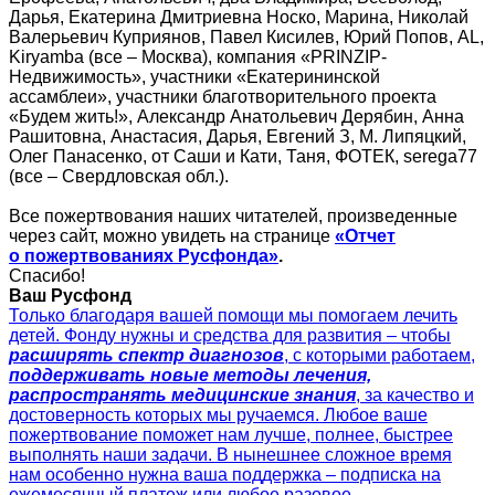
Дарья, Екатерина Дмитриевна Носко, Марина, Николай
Валерьевич Куприянов, Павел Кисилев, Юрий Попов, AL,
Kiryamba (все – Москва), компания «PRINZIP-
Недвижимость», участники «Екатерининской
ассамблеи», участники благотворительного проекта
«Будем жить!», Александр Анатольевич Дерябин, Анна
Рашитовна, Анастасия, Дарья, Евгений З, М. Липяцкий,
Олег Панасенко, от Саши и Кати, Таня, ФОТЕК, serega77
(все – Свердловская обл.).
Все пожертвования наших читателей, произведенные
через сайт, можно увидеть на странице
«Отчет
о пожертвованиях Русфонда»
.
Спасибо!
Ваш Русфонд
Только благодаря вашей помощи мы помогаем лечить
детей. Фонду нужны и средства для развития – чтобы
расширять спектр диагнозов
, с которыми работаем,
поддерживать новые методы лечения,
распространять медицинские знания
, за качество и
достоверность которых мы ручаемся. Любое ваше
пожертвование поможет нам лучше, полнее, быстрее
выполнять наши задачи. В нынешнее сложное время
нам особенно нужна ваша поддержка – подписка на
ежемесячный платеж или любое разовое