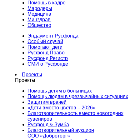
Помощь в кадре
Мародеры
Медицина
Минздрав
Общество
Эндаумент Русфонда
Особый случай
Помогают дети
Русфонд.Право
Русфонд.Регистр
СМИ о Русфонде
Проекты
Проекты
Помощь детям в больницах
Помощь людям в чрезвычайных ситуациях
Защитим врачей
«Дети вместо цветов – 2026»
Благотворительность вместо новогодних
сувениров
Русфонд & Зумба
Благотворительный аукцион
ООО «Доброторг»