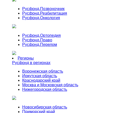
Русфонд.
Позвоночник
Русфонд.
Реабилитация
Русфонд.
Онкология
Русфонд.
Ортопедия
Русфонд.
Право
Русфонд.
Перелом
Регионы
Русфонд в регионах
Воронежская область
Иркутская область
Краснодарский край
Москва и Московская область
Нижегородская область
Новосибирская область
Приморский край