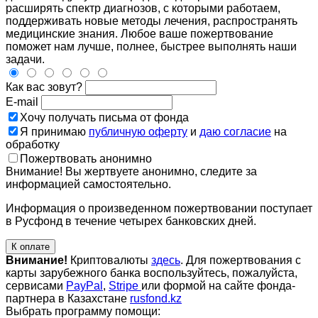
расширять спектр диагнозов, с которыми работаем,
поддерживать новые методы лечения, распространять
медицинские знания. Любое ваше пожертвование
поможет нам лучше, полнее, быстрее выполнять наши
задачи.
Как вас зовут?
E-mail
Хочу получать письма от фонда
Я принимаю
публичную оферту
и
даю согласие
на
обработку
Пожертвовать анонимно
Внимание! Вы жертвуете анонимно, следите за
информацией самостоятельно.
Информация о произведенном пожертвовании поступает
в Русфонд в течение четырех банковских дней.
К оплате
Внимание!
Криптовалюты
здесь
. Для пожертвования с
карты зарубежного банка воспользуйтесь, пожалуйста,
сервисами
PayPal
,
Stripe
или формой на сайте фонда-
партнера в Казахстане
rusfond.kz
Выбрать программу помощи: