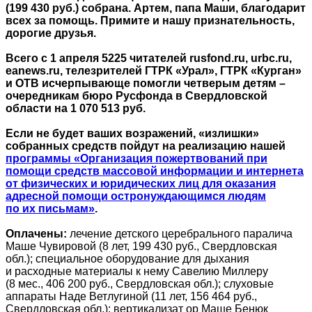
(199 430 руб.) собрана. Артем, папа Маши, благодарит
всех за помощь. Примите и нашу признательность,
дорогие друзья.
Всего с 1 апреля 5225 читателей rusfond.ru, urbc.ru,
eanews.ru, телезрителей ГТРК «Урал», ГТРК «Курган»
и ОТВ исчерпывающе помогли четверым детям –
очередникам бюро Русфонда в Свердловской
области на 1 070 513 руб.
Если не будет ваших возражений, «излишки»
собранных средств пойдут на реализацию нашей
программы «Организация пожертвований при
помощи средств массовой информации и интернета
от физических и юридических лиц для оказания
адресной помощи остронуждающимся людям
по их письмам»
.
Оплачены:
лечение детского церебрального паралича
Маше Чувировой (8 лет, 199 430 руб., Свердловская
обл.); специальное оборудование для дыхания
и расходные материалы к нему Савелию Миллеру
(8 мес., 406 200 руб., Свердловская обл.); слуховые
аппараты Наде Ветлугиной (11 лет, 156 464 руб.,
Свердловская обл.); вертикализат ор Маше Бенюк