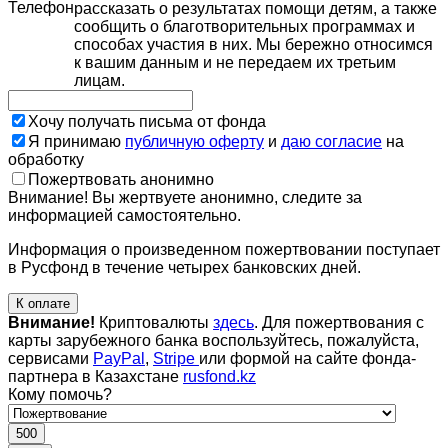
Телефон
рассказать о результатах помощи детям, а также
сообщить о благотворительных программах и
способах участия в них. Мы бережно относимся
к вашим данным и не передаем их третьим
лицам.
Хочу получать письма от фонда
Я принимаю
публичную оферту
и
даю согласие
на
обработку
Пожертвовать анонимно
Внимание! Вы жертвуете анонимно, следите за
информацией самостоятельно.
Информация о произведенном пожертвовании поступает
в Русфонд в течение четырех банковских дней.
К оплате
Внимание!
Криптовалюты
здесь
. Для пожертвования с
карты зарубежного банка воспользуйтесь, пожалуйста,
сервисами
PayPal
,
Stripe
или формой на сайте фонда-
партнера в Казахстане
rusfond.kz
Кому помочь?
500