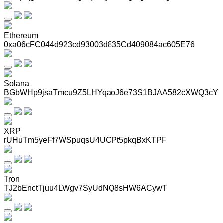
Ethereum
0xa06cFC044d923cd93003d835Cd409084ac605E76
Solana
BGbWHp9jsaTmcu9Z5LHYqaoJ6e73S1BJAA582cXWQ3cY
XRP
rUHuTm5yeFf7WSpuqsU4UCPt5pkqBxKTPF
Tron
TJ2bEnctTjuu4LWgv7SyUdNQ8sHW6ACywT