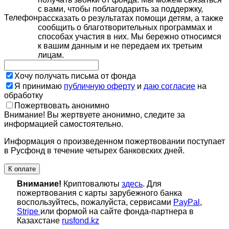
с вами, чтобы поблагодарить за поддержку,
Телефон
рассказать о результатах помощи детям, а также
сообщить о благотворительных программах и
способах участия в них. Мы бережно относимся
к вашим данным и не передаем их третьим
лицам.
Хочу получать письма от фонда
Я принимаю
публичную оферту
и
даю согласие
на
обработку
Пожертвовать анонимно
Внимание! Вы жертвуете анонимно, следите за
информацией самостоятельно.
Информация о произведенном пожертвовании поступает
в Русфонд в течение четырех банковских дней.
К оплате
Внимание!
Криптовалюты
здесь
. Для
пожертвования с карты зарубежного банка
воспользуйтесь, пожалуйста, сервисами
PayPal
,
Stripe
или формой на сайте фонда-партнера в
Казахстане
rusfond.kz