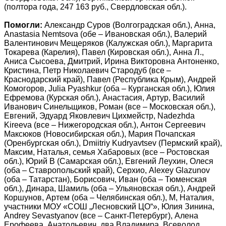
(полтора года, 247 163 руб., Свердловская обл.).
Помогли:
Александр Суров (Волгоградская обл.), Анна,
Anastasia Nemtsova (обе – Ивановская обл.), Валерий
Валентинович Мещеряков (Калужская обл.), Маргарита
Токарева (Карелия), Павел (Кировская обл.), Анна Л.,
Аниса Сысоева, Дмитрий, Ирина Викторовна Антоненко,
Кристина, Петр Николаевич Стародуб (все –
Краснодарский край), Павел (Республика Крым), Андрей
Комогоров, Julia Pyashkur (оба – Курганская обл.), Юлия
Ефремова (Курская обл.), Анастасия, Артур, Василий
Иванович Синельщиков, Роман (все – Московская обл.),
Евгений, Эдуард Яковлевич Цихмейстр, Nadezhda
Kireeva (все – Нижегородская обл.), Антон Сергеевич
Максюков (Новосибирская обл.), Мария Почапская
(Оренбургская обл.), Dmiitriy Kudryavtsev (Пермский край),
Максим, Наталья, семья Хабаровых (все – Ростовская
обл.), Юрий В (Самарская обл.), Евгений Леухин, Олеся
(оба – Ставропольский край), Серхио, Alexey Glazunov
(оба – Татарстан), Борисович, Иван (оба – Тюменская
обл.), Динара, Шамиль (оба – Ульяновская обл.), Андрей
Коршунов, Артем (оба – Челябинская обл.), М, Наталия,
участники МОУ «СОШ „Лесновский ЦО“», Юлия Зинина,
Andrey Sevastyanov (все – Санкт-Петербург), Алена
Ерофеева, Анатольевич, два Владимира, Всеволод,