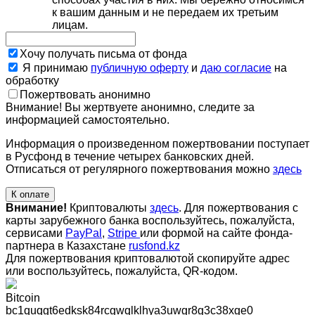
к вашим данным и не передаем их третьим
лицам.
Хочу получать письма от фонда
Я принимаю
публичную оферту
и
даю согласие
на
обработку
Пожертвовать анонимно
Внимание! Вы жертвуете анонимно, следите за
информацией самостоятельно.
Информация о произведенном пожертвовании поступает
в Русфонд в течение четырех банковских дней.
Отписаться от регулярного пожертвования можно
здесь
К оплате
Внимание!
Криптовалюты
здесь
. Для пожертвования с
карты зарубежного банка воспользуйтесь, пожалуйста,
сервисами
PayPal
,
Stripe
или формой на сайте фонда-
партнера в Казахстане
rusfond.kz
Для пожертвования криптовалютой скопируйте адрес
или воспользуйтесь, пожалуйста, QR-кодом
.
Bitcoin
bc1quqgt6edksk84rcgwqlklhya3uwgr8g3c38xge0