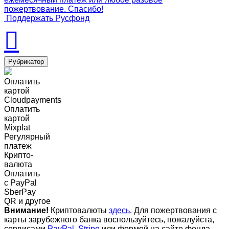
пожертвование. Спасибо!
Поддержать Русфонд
Рубрикатор
Оплатить
картой
Cloudpayments
Оплатить
картой
Mixplat
Регулярный
платеж
Крипто-
валюта
Оплатить
c PayPal
SberPay
QR и другое
Внимание!
Криптовалюты
здесь
. Для пожертвования с
карты зарубежного банка воспользуйтесь, пожалуйста,
сервисами
PayPal
,
Stripe
или формой на сайте фонда-