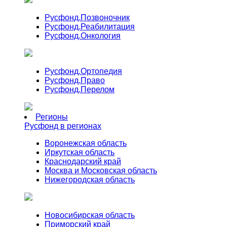
Русфонд.
Позвоночник
Русфонд.
Реабилитация
Русфонд.
Онкология
Русфонд.
Ортопедия
Русфонд.
Право
Русфонд.
Перелом
Регионы
Русфонд в регионах
Воронежская область
Иркутская область
Краснодарский край
Москва и Московская область
Нижегородская область
Новосибирская область
Приморский край