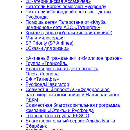
«Екатерининская Ассамблея»
Читатели Forbes помогают Русфонду
Читатели «Свободной прессы» – детям
Русфонда
Помощь детям Татарстана от «Клуба
чемпионов» сети АЗС «Татнефть»
Крылья добра («Уральские авиалинии»)
Мили милосердия
S7 Priority (S7 Airlines)
«Сказки для жизни»
«Активный гражданин» и «Миллион призов»
Группа «Трансойл»
Благотворительная деятельность
Олега Леонова
БФ «Татнефть»
Русфонд.Навигатор
Совместный проект АО «Федеральная
пассажирская компания» и Национального
РДКМ
Совместная благотворительная программа
компании «Ютека» и Русфонда
Транспортная группа FESCO
Благотворительный сервис Альфа-Банка
Сбербанк