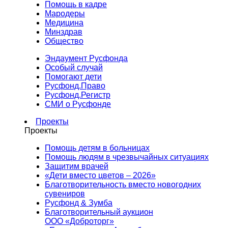
Помощь в кадре
Мародеры
Медицина
Минздрав
Общество
Эндаумент Русфонда
Особый случай
Помогают дети
Русфонд.Право
Русфонд.Регистр
СМИ о Русфонде
Проекты
Проекты
Помощь детям в больницах
Помощь людям в чрезвычайных ситуациях
Защитим врачей
«Дети вместо цветов – 2026»
Благотворительность вместо новогодних
сувениров
Русфонд & Зумба
Благотворительный аукцион
ООО «Доброторг»