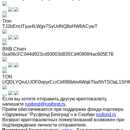
Tron
TJ2bEnctTjuu4LWgv7SyUdNQ8sHW6ACywT
BNB Chain
0xa06cFC044d923cd93003d835Cd409084ac605E76
TON
UQDLYQruUJOF0iqryrCcrCkRB8dmAWqkTba5hTSOaL1SHf
Если вы хотите отправить другую криптовалюту,
напишите
rusfond@rusfond.rs
.
Приём обеспечивается при поддержке фонда-партнера
«Удружење "Русфонд Београд"» в Сербии
rusfond.rs
Возврат криптовалютных пожертвований возможен при
подтверждении личности отправителя.