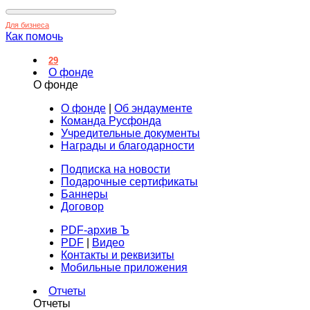
Для бизнеса
Как помочь
29
О фонде
О фонде
О фонде
|
Об эндаументе
Команда Русфонда
Учредительные документы
Награды и благодарности
Подписка на новости
Подарочные сертификаты
Баннеры
Договор
PDF-архив Ъ
PDF
|
Видео
Контакты и реквизиты
Мобильные приложения
Отчеты
Отчеты