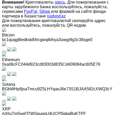
Внимание!
Криптовалюты
здесь
. Для пожертвования с
карты зарубежного банка воспользуйтесь, пожалуйста,
сервисами
PayPal
,
Stripe
или формой на сайте фонда-
партнера в Казахстане
rusfond.kz
Для пожертвования криптовалютой скопируйте адрес
или воспользуйтесь, пожалуйста, QR-кодом
.
Bitcoin
bc1quqgt6edksk84rcgwqlklhya3uwgr8g3c38xge0
Ethereum
0xa06cFC044d923cd93003d835Cd409084ac605E76
Solana
BGbWHp9jsaTmcu9Z5LHYqaoJ6e73S1BJAA582cXWQ3cY
XRP
rUHuTm5yeFf7WSpuqsU4UCPt5pkqBxKTPF