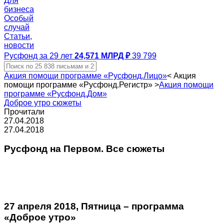
Для
бизнеса
Особый
случай
Статьи,
новости
Русфонд за 29 лет
24,571 МЛРД ₽
39 799
Акция помощи программе «Русфонд.Лицо»
<
Акция
помощи программе «Русфонд.Регистр»
>
Акция помощи
программе «Русфонд.Дом»
Доброе утро сюжеты
Прочитали
27.04.2018
27.04.2018
Русфонд на Первом. Все сюжеты
27 апреля 2018, Пятница – программа
«Доброе утро»