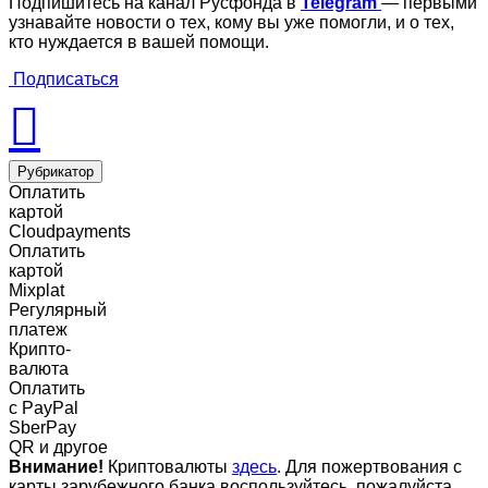
Подпишитесь на канал Русфонда в
Telegram
— первыми
узнавайте новости о тех, кому вы уже помогли, и о тех,
кто нуждается в вашей помощи.
Подписаться
Рубрикатор
Оплатить
картой
Cloudpayments
Оплатить
картой
Mixplat
Регулярный
платеж
Крипто-
валюта
Оплатить
c PayPal
SberPay
QR и другое
Внимание!
Криптовалюты
здесь
. Для пожертвования с
карты зарубежного банка воспользуйтесь, пожалуйста,