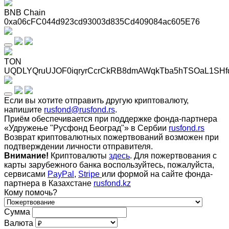
BNB Chain
0xa06cFC044d923cd93003d835Cd409084ac605E76
TON
UQDLYQruUJOF0iqryrCcrCkRB8dmAWqkTba5hTSOaL1SHf
Если вы хотите отправить другую криптовалюту,
напишите
rusfond@rusfond.rs
.
Приём обеспечивается при поддержке фонда-партнера
«Удружење "Русфонд Београд"» в Сербии
rusfond.rs
Возврат криптовалютных пожертвований возможен при
подтверждении личности отправителя.
Внимание!
Криптовалюты
здесь
. Для пожертвования с
карты зарубежного банка воспользуйтесь, пожалуйста,
сервисами
PayPal
,
Stripe
или формой на сайте фонда-
партнера в Казахстане
rusfond.kz
Кому помочь?
Сумма
Валюта