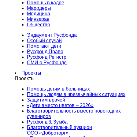
Помощь в кадре
Мародеры
Медицина
Минздрав
Общество
Эндаумент Русфонда
Особый случай
Помогают дети
Русфонд.Право
Русфонд.Регистр
СМИ о Русфонде
Проекты
Проекты
Помощь детям в больницах
Помощь людям в чрезвычайных ситуациях
Защитим врачей
«Дети вместо цветов – 2026»
Благотворительность вместо новогодних
сувениров
Русфонд & Зумба
Благотворительный аукцион
ООО «Доброторг»