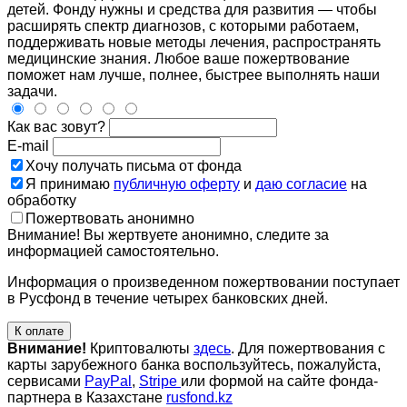
детей. Фонду нужны и средства для развития — чтобы
расширять спектр диагнозов, с которыми работаем,
поддерживать новые методы лечения, распространять
медицинские знания. Любое ваше пожертвование
поможет нам лучше, полнее, быстрее выполнять наши
задачи.
Как вас зовут?
E-mail
Хочу получать письма от фонда
Я принимаю
публичную оферту
и
даю согласие
на
обработку
Пожертвовать анонимно
Внимание! Вы жертвуете анонимно, следите за
информацией самостоятельно.
Информация о произведенном пожертвовании поступает
в Русфонд в течение четырех банковских дней.
К оплате
Внимание!
Криптовалюты
здесь
. Для пожертвования с
карты зарубежного банка воспользуйтесь, пожалуйста,
сервисами
PayPal
,
Stripe
или формой на сайте фонда-
партнера в Казахстане
rusfond.kz