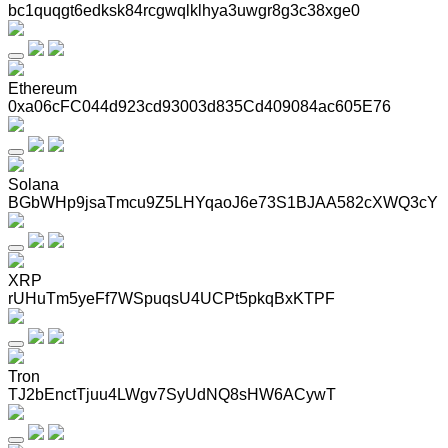
bc1quqgt6edksk84rcgwqlklhya3uwgr8g3c38xge0
Ethereum
0xa06cFC044d923cd93003d835Cd409084ac605E76
Solana
BGbWHp9jsaTmcu9Z5LHYqaoJ6e73S1BJAA582cXWQ3cY
XRP
rUHuTm5yeFf7WSpuqsU4UCPt5pkqBxKTPF
Tron
TJ2bEnctTjuu4LWgv7SyUdNQ8sHW6ACywT