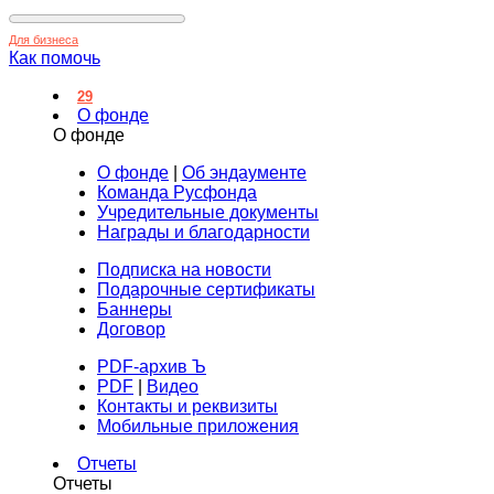
Для бизнеса
Как помочь
29
О фонде
О фонде
О фонде
|
Об эндаументе
Команда Русфонда
Учредительные документы
Награды и благодарности
Подписка на новости
Подарочные сертификаты
Баннеры
Договор
PDF-архив Ъ
PDF
|
Видео
Контакты и реквизиты
Мобильные приложения
Отчеты
Отчеты