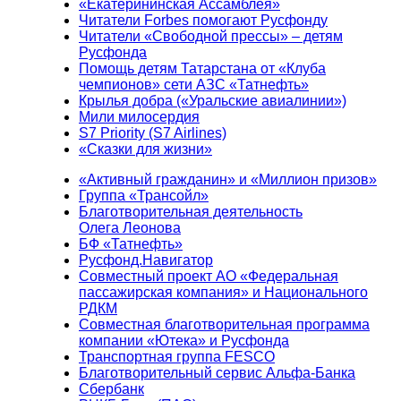
«Екатерининская Ассамблея»
Читатели Forbes помогают Русфонду
Читатели «Свободной прессы» – детям
Русфонда
Помощь детям Татарстана от «Клуба
чемпионов» сети АЗС «Татнефть»
Крылья добра («Уральские авиалинии»)
Мили милосердия
S7 Priority (S7 Airlines)
«Сказки для жизни»
«Активный гражданин» и «Миллион призов»
Группа «Трансойл»
Благотворительная деятельность
Олега Леонова
БФ «Татнефть»
Русфонд.Навигатор
Совместный проект АО «Федеральная
пассажирская компания» и Национального
РДКМ
Совместная благотворительная программа
компании «Ютека» и Русфонда
Транспортная группа FESCO
Благотворительный сервис Альфа-Банка
Сбербанк