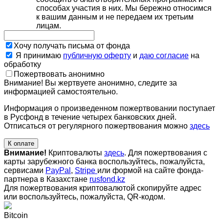
способах участия в них. Мы бережно относимся
к вашим данным и не передаем их третьим
лицам.
Хочу получать письма от фонда
Я принимаю
публичную оферту
и
даю согласие
на
обработку
Пожертвовать анонимно
Внимание! Вы жертвуете анонимно, следите за
информацией самостоятельно.
Информация о произведенном пожертвовании поступает
в Русфонд в течение четырех банковских дней.
Отписаться от регулярного пожертвования можно
здесь
К оплате
Внимание!
Криптовалюты
здесь
. Для пожертвования с
карты зарубежного банка воспользуйтесь, пожалуйста,
сервисами
PayPal
,
Stripe
или формой на сайте фонда-
партнера в Казахстане
rusfond.kz
Для пожертвования криптовалютой скопируйте адрес
или воспользуйтесь, пожалуйста, QR-кодом
.
Bitcoin