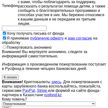
с вами, чтобы поблагодарить за поддержку,
Телефон
рассказать о результатах помощи детям, а также
сообщить о благотворительных программах и
способах участия в них. Мы бережно относимся
к вашим данным и не передаем их третьим
лицам.
Хочу получать письма от фонда
Я принимаю
публичную оферту
и
даю согласие
на
обработку
Пожертвовать анонимно
Внимание! Вы жертвуете анонимно, следите за
информацией самостоятельно.
Информация о произведенном пожертвовании поступает
в Русфонд в течение четырех банковских дней.
К оплате
Внимание!
Криптовалюты
здесь
. Для пожертвования с
карты зарубежного банка воспользуйтесь, пожалуйста,
сервисами
PayPal
,
Stripe
или формой на сайте фонда-
партнера в Казахстане
rusfond.kz
Кому помочь?