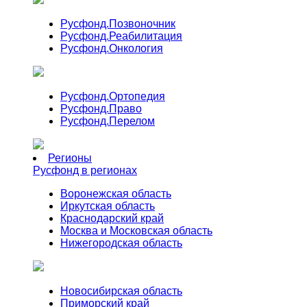
Русфонд.
Позвоночник
Русфонд.
Реабилитация
Русфонд.
Онкология
Русфонд.
Ортопедия
Русфонд.
Право
Русфонд.
Перелом
Регионы
Русфонд в регионах
Воронежская область
Иркутская область
Краснодарский край
Москва и Московская область
Нижегородская область
Новосибирская область
Приморский край