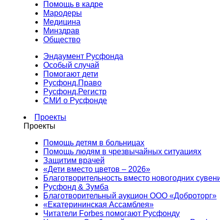
Помощь в кадре
Мародеры
Медицина
Минздрав
Общество
Эндаумент Русфонда
Особый случай
Помогают дети
Русфонд.Право
Русфонд.Регистр
СМИ о Русфонде
Проекты
Проекты
Помощь детям в больницах
Помощь людям в чрезвычайных ситуациях
Защитим врачей
«Дети вместо цветов – 2026»
Благотворительность вместо новогодних сувен
Русфонд & Зумба
Благотворительный аукцион ООО «Доброторг»
«Екатерининская Ассамблея»
Читатели Forbes помогают Русфонду