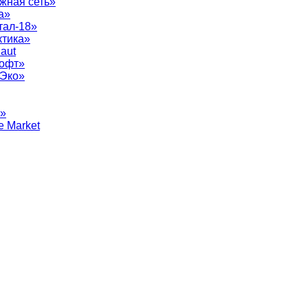
жная сеть»
а»
тал-18»
ктика»
aut
софт»
рЭко»
т»
e Market