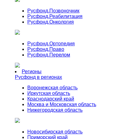
Русфонд.
Позвоночник
Русфонд.
Реабилитация
Русфонд.
Онкология
Русфонд.
Ортопедия
Русфонд.
Право
Русфонд.
Перелом
Регионы
Русфонд в регионах
Воронежская область
Иркутская область
Краснодарский край
Москва и Московская область
Нижегородская область
Новосибирская область
Приморский край