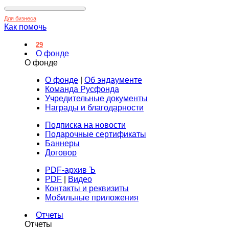
Для бизнеса
Как помочь
29
О фонде
О фонде
О фонде
|
Об эндаументе
Команда Русфонда
Учредительные документы
Награды и благодарности
Подписка на новости
Подарочные сертификаты
Баннеры
Договор
PDF-архив Ъ
PDF
|
Видео
Контакты и реквизиты
Мобильные приложения
Отчеты
Отчеты