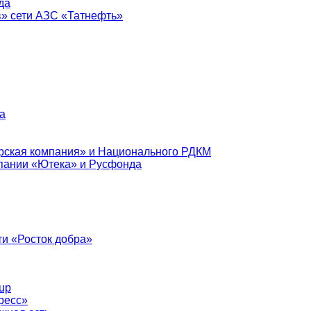
да
в» сети АЗС «Татнефть»
а
рская компания» и Национального РДКМ
пании «Ютека» и Русфонда
и «Росток добра»
up
ресс»