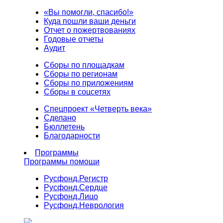
«Вы помогли, спасибо!»
Куда пошли ваши деньги
Отчет о пожертвованиях
Годовые отчеты
Аудит
Сборы по площадкам
Сборы по регионам
Сборы по приложениям
Сборы в соцсетях
Спецпроект «Четверть века»
Сделано
Бюллетень
Благодарности
Программы
Программы помощи
Русфонд.
Регистр
Русфонд.
Сердце
Русфонд.
Лицо
Русфонд.
Неврология