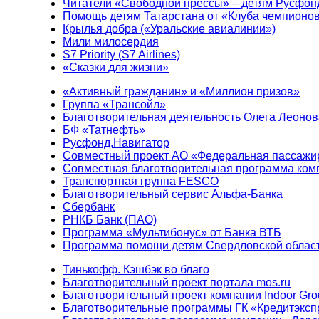
Читатели «Свободной прессы» – детям Русфон
Помощь детям Татарстана от «Клуба чемпионо
Крылья добра («Уральские авиалинии»)
Мили милосердия
S7 Priority (S7 Airlines)
«Сказки для жизни»
«Активный гражданин» и «Миллион призов»
Группа «Трансойл»
Благотворительная деятельность Олега Леонов
БФ «Татнефть»
Русфонд.Навигатор
Совместный проект АО «Федеральная пассажи
Совместная благотворительная программа ком
Транспортная группа FESCO
Благотворительный сервис Альфа-Банка
Сбербанк
РНКБ Банк (ПАО)
Программа «Мультибонус» от Банка ВТБ
Программа помощи детям Свердловской област
Тинькофф. Кэшбэк во благо
Благотворительный проект портала mos.ru
Благотворительный проект компании Indoor Gro
Благотворительные программы ГК «Кредитэксп