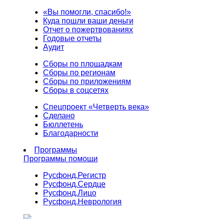
«Вы помогли, спасибо!»
Куда пошли ваши деньги
Отчет о пожертвованиях
Годовые отчеты
Аудит
Сборы по площадкам
Сборы по регионам
Сборы по приложениям
Сборы в соцсетях
Спецпроект «Четверть века»
Сделано
Бюллетень
Благодарности
Программы
Программы помощи
Русфонд.
Регистр
Русфонд.
Сердце
Русфонд.
Лицо
Русфонд.
Неврология