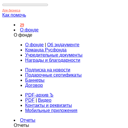
Для бизнеса
Как помочь
29
О фонде
О фонде
О фонде
|
Об эндаументе
Команда Русфонда
Учредительные документы
Награды и благодарности
Подписка на новости
Подарочные сертификаты
Баннеры
Договор
PDF-архив Ъ
PDF
|
Видео
Контакты и реквизиты
Мобильные приложения
Отчеты
Отчеты