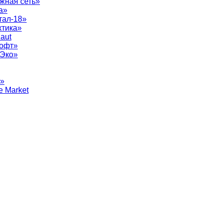
жная сеть»
а»
тал-18»
ктика»
aut
софт»
рЭко»
т»
e Market