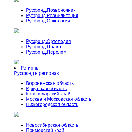
Русфонд.
Позвоночник
Русфонд.
Реабилитация
Русфонд.
Онкология
Русфонд.
Ортопедия
Русфонд.
Право
Русфонд.
Перелом
Регионы
Русфонд в регионах
Воронежская область
Иркутская область
Краснодарский край
Москва и Московская область
Нижегородская область
Новосибирская область
Приморский край