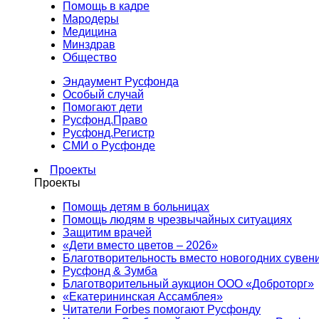
Помощь в кадре
Мародеры
Медицина
Минздрав
Общество
Эндаумент Русфонда
Особый случай
Помогают дети
Русфонд.Право
Русфонд.Регистр
СМИ о Русфонде
Проекты
Проекты
Помощь детям в больницах
Помощь людям в чрезвычайных ситуациях
Защитим врачей
«Дети вместо цветов – 2026»
Благотворительность вместо новогодних сувен
Русфонд & Зумба
Благотворительный аукцион ООО «Доброторг»
«Екатерининская Ассамблея»
Читатели Forbes помогают Русфонду