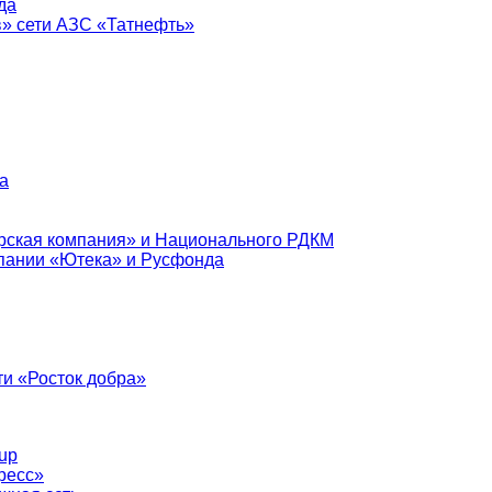
да
в» сети АЗС «Татнефть»
а
рская компания» и Национального РДКМ
пании «Ютека» и Русфонда
и «Росток добра»
up
ресс»