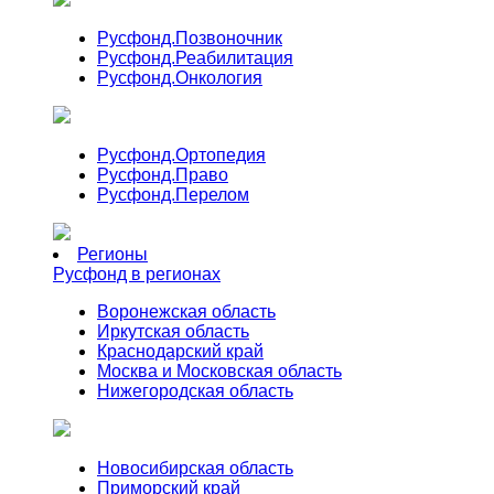
Русфонд.
Позвоночник
Русфонд.
Реабилитация
Русфонд.
Онкология
Русфонд.
Ортопедия
Русфонд.
Право
Русфонд.
Перелом
Регионы
Русфонд в регионах
Воронежская область
Иркутская область
Краснодарский край
Москва и Московская область
Нижегородская область
Новосибирская область
Приморский край