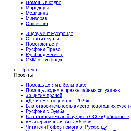
Помощь в кадре
Мародеры
Медицина
Минздрав
Общество
Эндаумент Русфонда
Особый случай
Помогают дети
Русфонд.Право
Русфонд.Регистр
СМИ о Русфонде
Проекты
Проекты
Помощь детям в больницах
Помощь людям в чрезвычайных ситуациях
Защитим врачей
«Дети вместо цветов – 2026»
Благотворительность вместо новогодних сувен
Русфонд & Зумба
Благотворительный аукцион ООО «Доброторг»
«Екатерининская Ассамблея»
Читатели Forbes помогают Русфонду