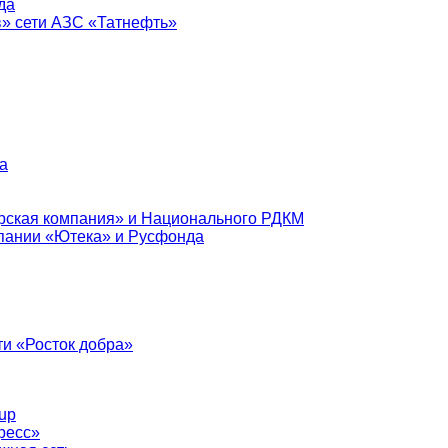
да
в» сети АЗС «Татнефть»
а
рская компания» и Национального РДКМ
пании «Ютека» и Русфонда
и «Росток добра»
up
ресс»