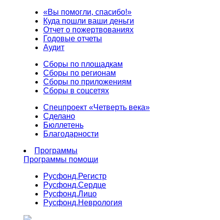
«Вы помогли, спасибо!»
Куда пошли ваши деньги
Отчет о пожертвованиях
Годовые отчеты
Аудит
Сборы по площадкам
Сборы по регионам
Сборы по приложениям
Сборы в соцсетях
Спецпроект «Четверть века»
Сделано
Бюллетень
Благодарности
Программы
Программы помощи
Русфонд.
Регистр
Русфонд.
Сердце
Русфонд.
Лицо
Русфонд.
Неврология