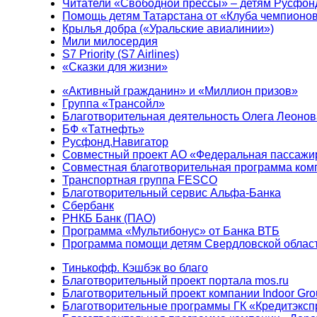
Читатели «Свободной прессы» – детям Русфон
Помощь детям Татарстана от «Клуба чемпионо
Крылья добра («Уральские авиалинии»)
Мили милосердия
S7 Priority (S7 Airlines)
«Сказки для жизни»
«Активный гражданин» и «Миллион призов»
Группа «Трансойл»
Благотворительная деятельность Олега Леонов
БФ «Татнефть»
Русфонд.Навигатор
Совместный проект АО «Федеральная пассажи
Совместная благотворительная программа ком
Транспортная группа FESCO
Благотворительный сервис Альфа-Банка
Сбербанк
РНКБ Банк (ПАО)
Программа «Мультибонус» от Банка ВТБ
Программа помощи детям Свердловской област
Тинькофф. Кэшбэк во благо
Благотворительный проект портала mos.ru
Благотворительный проект компании Indoor Gro
Благотворительные программы ГК «Кредитэксп