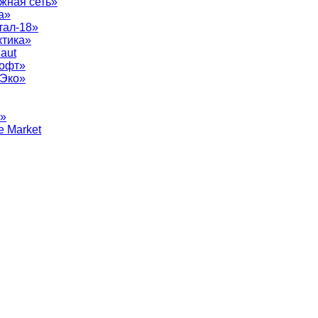
жная сеть»
а»
тал-18»
ктика»
aut
софт»
рЭко»
т»
e Market