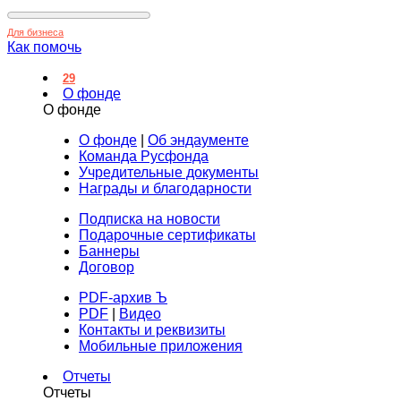
Для бизнеса
Как помочь
29
О фонде
О фонде
О фонде
|
Об эндаументе
Команда Русфонда
Учредительные документы
Награды и благодарности
Подписка на новости
Подарочные сертификаты
Баннеры
Договор
PDF-архив Ъ
PDF
|
Видео
Контакты и реквизиты
Мобильные приложения
Отчеты
Отчеты