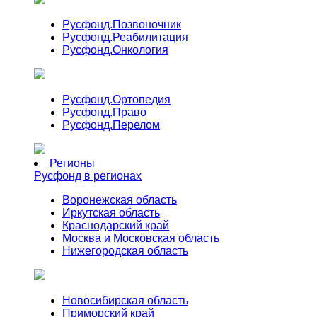
Русфонд.
Позвоночник
Русфонд.
Реабилитация
Русфонд.
Онкология
Русфонд.
Ортопедия
Русфонд.
Право
Русфонд.
Перелом
Регионы
Русфонд в регионах
Воронежская область
Иркутская область
Краснодарский край
Москва и Московская область
Нижегородская область
Новосибирская область
Приморский край