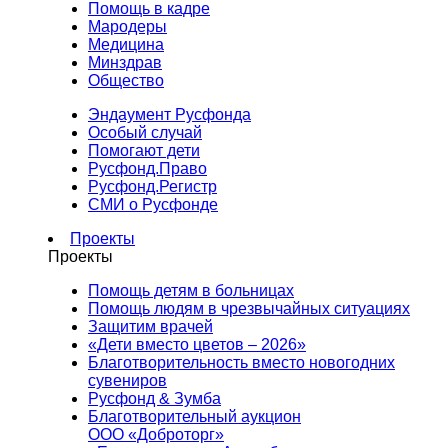
Помощь в кадре
Мародеры
Медицина
Минздрав
Общество
Эндаумент Русфонда
Особый случай
Помогают дети
Русфонд.Право
Русфонд.Регистр
СМИ о Русфонде
Проекты
Проекты
Помощь детям в больницах
Помощь людям в чрезвычайных ситуациях
Защитим врачей
«Дети вместо цветов – 2026»
Благотворительность вместо новогодних
сувениров
Русфонд & Зумба
Благотворительный аукцион
ООО «Доброторг»