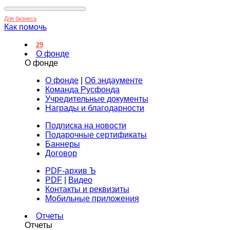
Для бизнеса
Как помочь
29
О фонде
О фонде
О фонде
|
Об эндаументе
Команда Русфонда
Учредительные документы
Награды и благодарности
Подписка на новости
Подарочные сертификаты
Баннеры
Договор
PDF-архив Ъ
PDF
|
Видео
Контакты и реквизиты
Мобильные приложения
Отчеты
Отчеты