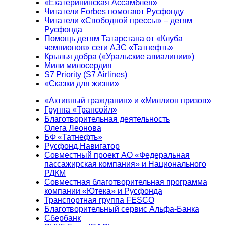
«Екатерининская Ассамблея»
Читатели Forbes помогают Русфонду
Читатели «Свободной прессы» – детям
Русфонда
Помощь детям Татарстана от «Клуба
чемпионов» сети АЗС «Татнефть»
Крылья добра («Уральские авиалинии»)
Мили милосердия
S7 Priority (S7 Airlines)
«Сказки для жизни»
«Активный гражданин» и «Миллион призов»
Группа «Трансойл»
Благотворительная деятельность
Олега Леонова
БФ «Татнефть»
Русфонд.Навигатор
Совместный проект АО «Федеральная
пассажирская компания» и Национального
РДКМ
Совместная благотворительная программа
компании «Ютека» и Русфонда
Транспортная группа FESCO
Благотворительный сервис Альфа-Банка
Сбербанк