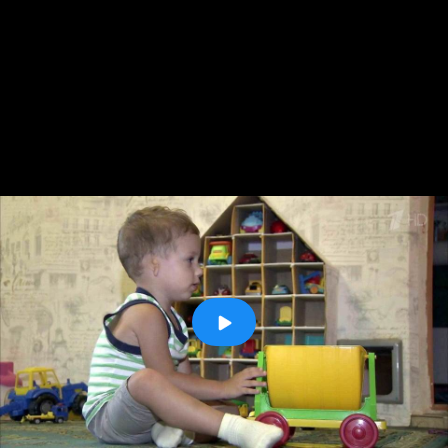
Укажите номер телефона, если вы готовы
получать звонки от фонда. Мы можем связаться
с вами, чтобы поблагодарить за поддержку,
Телефон
рассказать о результатах помощи детям, а также
сообщить о благотворительных программах и
способах участия в них. Мы бережно относимся
к вашим данным и не передаем их третьим
лицам.
Хочу получать письма от фонда
Я принимаю
публичную оферту
и
даю согласие
на
обработку
Пожертвовать анонимно
Внимание! Вы жертвуете анонимно, следите за
информацией самостоятельно.
Информация о произведенном пожертвовании поступает
в Русфонд в течение четырех банковских дней.
К оплате
Внимание!
Криптовалюты
здесь
. Для
пожертвования с карты зарубежного банка
воспользуйтесь, пожалуйста, сервисами
PayPal
,