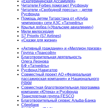
«Екатерининская Ассамблея»
Читатели Forbes помогают Русфонду
Читатели «Свободной прессы» – детям
Русфонда
Помощь детям Татарстана от «Клуба
чемпионов» сети АЗС «Татнефть»
Крылья добра («Уральские авиалинии»)
Мили милосердия
S7 Priority (S7 Airlines)
«Сказки для жизни»
«Активный гражданин» и «Миллион призов»
Группа «Трансойл»
Благотворительная деятельность
Олега Леонова
БФ «Татнефть»
Русфонд.Навигатор
Совместный проект АО «Федеральная
пассажирская компания» и Национального
РДКМ
Совместная благотворительная программа
компании «Ютека» и Русфонда
Транспортная группа FESCO
Благотворительный сервис Альфа-Банка
Сбербанк