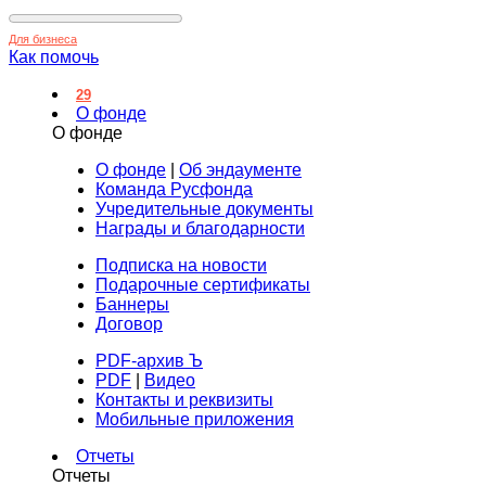
Для бизнеса
Как помочь
29
О фонде
О фонде
О фонде
|
Об эндаументе
Команда Русфонда
Учредительные документы
Награды и благодарности
Подписка на новости
Подарочные сертификаты
Баннеры
Договор
PDF-архив Ъ
PDF
|
Видео
Контакты и реквизиты
Мобильные приложения
Отчеты
Отчеты