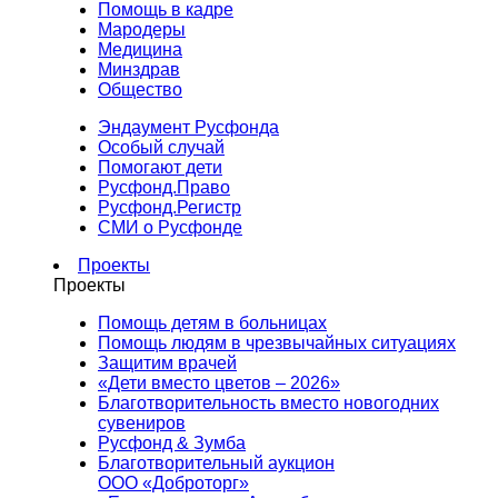
Помощь в кадре
Мародеры
Медицина
Минздрав
Общество
Эндаумент Русфонда
Особый случай
Помогают дети
Русфонд.Право
Русфонд.Регистр
СМИ о Русфонде
Проекты
Проекты
Помощь детям в больницах
Помощь людям в чрезвычайных ситуациях
Защитим врачей
«Дети вместо цветов – 2026»
Благотворительность вместо новогодних
сувениров
Русфонд & Зумба
Благотворительный аукцион
ООО «Доброторг»