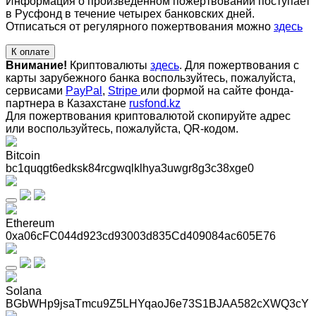
Информация о произведенном пожертвовании поступает
в Русфонд в течение четырех банковских дней.
Отписаться от регулярного пожертвования можно
здесь
К оплате
Внимание!
Криптовалюты
здесь
. Для пожертвования с
карты зарубежного банка воспользуйтесь, пожалуйста,
сервисами
PayPal
,
Stripe
или формой на сайте фонда-
партнера в Казахстане
rusfond.kz
Для пожертвования криптовалютой скопируйте адрес
или воспользуйтесь, пожалуйста, QR-кодом
.
Bitcoin
bc1quqgt6edksk84rcgwqlklhya3uwgr8g3c38xge0
Ethereum
0xa06cFC044d923cd93003d835Cd409084ac605E76
Solana
BGbWHp9jsaTmcu9Z5LHYqaoJ6e73S1BJAA582cXWQ3cY