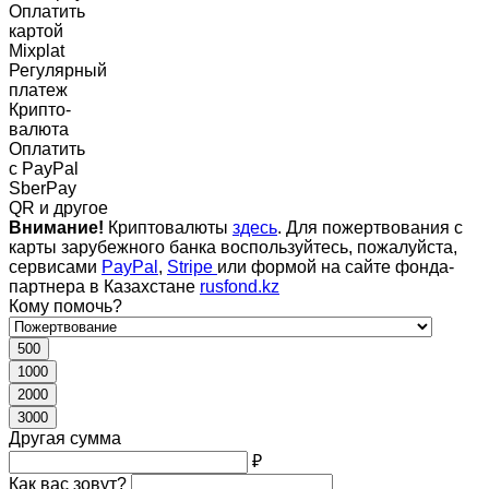
Оплатить
картой
Mixplat
Регулярный
платеж
Крипто-
валюта
Оплатить
c PayPal
SberPay
QR и другое
Внимание!
Криптовалюты
здесь
. Для пожертвования с
карты зарубежного банка воспользуйтесь, пожалуйста,
сервисами
PayPal
,
Stripe
или формой на сайте фонда-
партнера в Казахстане
rusfond.kz
Кому помочь?
500
1000
2000
3000
Другая сумма
₽
Как вас зовут?