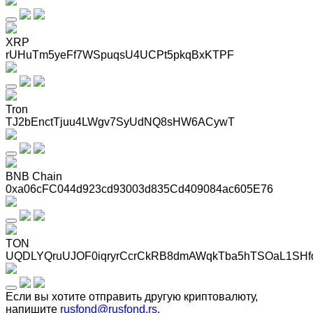
XRP
rUHuTm5yeFf7WSpuqsU4UCPt5pkqBxKTPF
Tron
TJ2bEnctTjuu4LWgv7SyUdNQ8sHW6ACywT
BNB Chain
0xa06cFC044d923cd93003d835Cd409084ac605E76
TON
UQDLYQruUJOF0iqryrCcrCkRB8dmAWqkTba5hTSOaL1SHf
Если вы хотите отправить другую криптовалюту,
напишите
rusfond@rusfond.rs
.