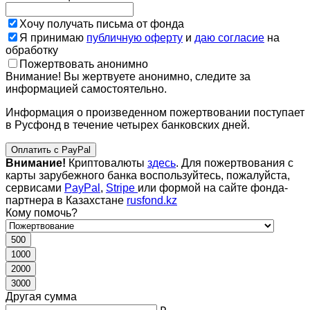
Хочу получать письма от фонда
Я принимаю
публичную оферту
и
даю согласие
на
обработку
Пожертвовать анонимно
Внимание! Вы жертвуете анонимно, следите за
информацией самостоятельно.
Информация о произведенном пожертвовании поступает
в Русфонд в течение четырех банковских дней.
Оплатить с PayPal
Внимание!
Криптовалюты
здесь
. Для пожертвования с
карты зарубежного банка воспользуйтесь, пожалуйста,
сервисами
PayPal
,
Stripe
или формой на сайте фонда-
партнера в Казахстане
rusfond.kz
Кому помочь?
500
1000
2000
3000
Другая сумма