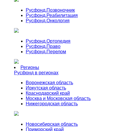
Русфонд.
Позвоночник
Русфонд.
Реабилитация
Русфонд.
Онкология
Русфонд.
Ортопедия
Русфонд.
Право
Русфонд.
Перелом
Регионы
Русфонд в регионах
Воронежская область
Иркутская область
Краснодарский край
Москва и Московская область
Нижегородская область
Новосибирская область
Приморский край