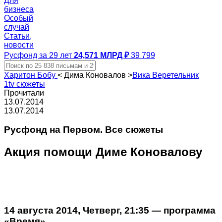
Для
бизнеса
Особый
случай
Статьи,
новости
Русфонд за 29 лет
24,571 МЛРД ₽
39 799
Харитон Бобу
<
Дима Коновалов
>
Вика Веретельник
1tv сюжеты
Прочитали
13.07.2014
13.07.2014
Русфонд на Первом. Все сюжеты
Акция помощи Диме Коновалову
14 августа 2014, Четверг, 21:35 — программа
«Время»