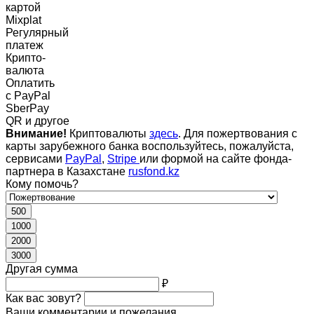
картой
Mixplat
Регулярный
платеж
Крипто-
валюта
Оплатить
c PayPal
SberPay
QR и другое
Внимание!
Криптовалюты
здесь
. Для пожертвования с
карты зарубежного банка воспользуйтесь, пожалуйста,
сервисами
PayPal
,
Stripe
или формой на сайте фонда-
партнера в Казахстане
rusfond.kz
Кому помочь?
500
1000
2000
3000
Другая сумма
₽
Как вас зовут?
Ваши комментарии и пожелания