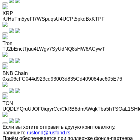
XRP
rUHuTm5yeFf7WSpuqsU4UCPt5pkqBxKTPF
Tron
TJ2bEnctTjuu4LWgv7SyUdNQ8sHW6ACywT
BNB Chain
0xa06cFC044d923cd93003d835Cd409084ac605E76
TON
UQDLYQruUJOF0iqryrCcrCkRB8dmAWqkTba5hTSOaL1SHf
Если вы хотите отправить другую криптовалюту,
напишите
rusfond@rusfond.rs
.
Приём обеспечивается при поддержке фонда-партнера