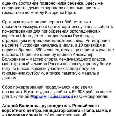
оценить состояние позвоночника ребенка. Здесь же
специалисты демонстрировали основные приемы
гимнастики по методу Катарины Шрот.
Организаторы ставили перед собой не только
просветительскую, но и благотворительную цель: собрать
пожертвования для приобретения ортопедических
корсетов Шено детям – подопечным Русфонда,
страдающим искривлением позвоночника. Регистрация
на сайте Русфонда началась в июле, и 10 сентября в
парке собралось 380 человек, желающих принять участие
в забеге. Первым к финишу пришел Александр
Болховитин – мастер спорта международного класса,
многократный чемпион России по кроссу, горному бегу и
бегу по шоссе. Каждый участник забега получил
фирменную футболку, а также памятную медаль и
диплом.
Сбор пожертвований продолжался и во время
праздника. В итоге удалось собрать 65 603 руб. на корсет
для 15-летней
Марьям Таймазовой
из Симферополя.
Андрей Варивода, руководитель Российского
корсетного центра, инициатор забега «Папа, мама, я
– здоровая спина!»:
«Для нас прошедший