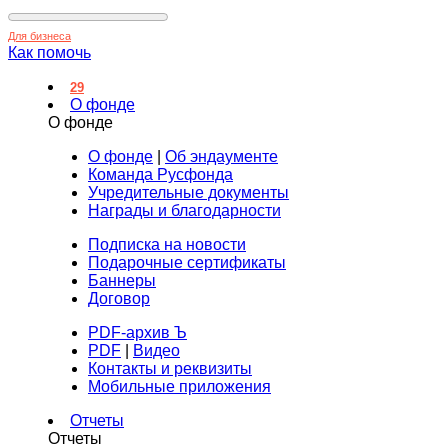
Для бизнеса
Как помочь
29
О фонде
О фонде
О фонде
|
Об эндаументе
Команда Русфонда
Учредительные документы
Награды и благодарности
Подписка на новости
Подарочные сертификаты
Баннеры
Договор
PDF-архив Ъ
PDF
|
Видео
Контакты и реквизиты
Мобильные приложения
Отчеты
Отчеты