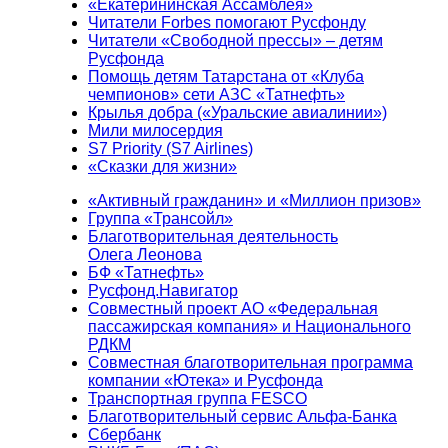
«Екатерининская Ассамблея»
Читатели Forbes помогают Русфонду
Читатели «Свободной прессы» – детям
Русфонда
Помощь детям Татарстана от «Клуба
чемпионов» сети АЗС «Татнефть»
Крылья добра («Уральские авиалинии»)
Мили милосердия
S7 Priority (S7 Airlines)
«Сказки для жизни»
«Активный гражданин» и «Миллион призов»
Группа «Трансойл»
Благотворительная деятельность
Олега Леонова
БФ «Татнефть»
Русфонд.Навигатор
Совместный проект АО «Федеральная
пассажирская компания» и Национального
РДКМ
Совместная благотворительная программа
компании «Ютека» и Русфонда
Транспортная группа FESCO
Благотворительный сервис Альфа-Банка
Сбербанк