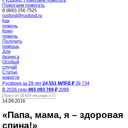
Русфонд. Помогаем помогать
Помогаем помогать
8 (800) 250 7525
rusfond@rusfond.ru
Как
помочь
Кому
помочь
Получить
помощь
Для
бизнеса
Особый
случай
Статьи,
новости
Русфонд за 29 лет
24,551 МЛРД ₽
39 734
В 2026 году
865 093 769 ₽
2089
14.09.2016
«Папа, мама, я – здоровая
спина!»