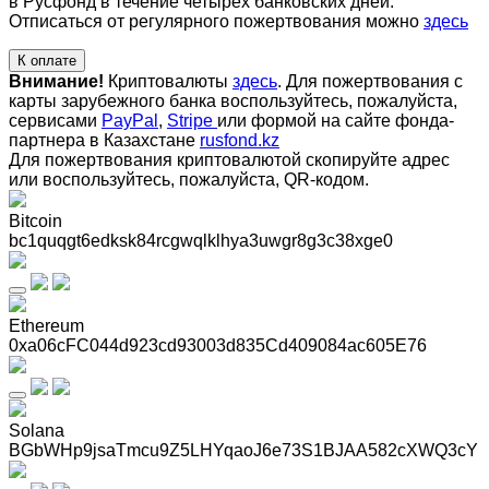
в Русфонд в течение четырех банковских дней.
Отписаться от регулярного пожертвования можно
здесь
К оплате
Внимание!
Криптовалюты
здесь
. Для пожертвования с
карты зарубежного банка воспользуйтесь, пожалуйста,
сервисами
PayPal
,
Stripe
или формой на сайте фонда-
партнера в Казахстане
rusfond.kz
Для пожертвования криптовалютой скопируйте адрес
или воспользуйтесь, пожалуйста, QR-кодом
.
Bitcoin
bc1quqgt6edksk84rcgwqlklhya3uwgr8g3c38xge0
Ethereum
0xa06cFC044d923cd93003d835Cd409084ac605E76
Solana
BGbWHp9jsaTmcu9Z5LHYqaoJ6e73S1BJAA582cXWQ3cY