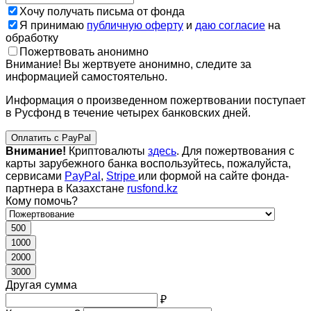
Хочу получать письма от фонда
Я принимаю
публичную оферту
и
даю согласие
на
обработку
Пожертвовать анонимно
Внимание! Вы жертвуете анонимно, следите за
информацией самостоятельно.
Информация о произведенном пожертвовании поступает
в Русфонд в течение четырех банковских дней.
Оплатить с PayPal
Внимание!
Криптовалюты
здесь
. Для пожертвования с
карты зарубежного банка воспользуйтесь, пожалуйста,
сервисами
PayPal
,
Stripe
или формой на сайте фонда-
партнера в Казахстане
rusfond.kz
Кому помочь?
500
1000
2000
3000
Другая сумма
₽