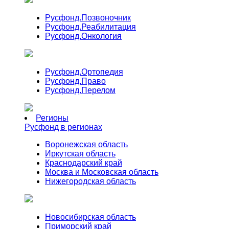
Русфонд.
Позвоночник
Русфонд.
Реабилитация
Русфонд.
Онкология
Русфонд.
Ортопедия
Русфонд.
Право
Русфонд.
Перелом
Регионы
Русфонд в регионах
Воронежская область
Иркутская область
Краснодарский край
Москва и Московская область
Нижегородская область
Новосибирская область
Приморский край