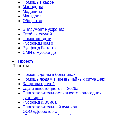
Помощь в кадре
Мародеры
Медицина
Минздрав
Общество
Эндаумент Русфонда
Особый случай
Помогают дети
Русфонд.Право
Русфонд.Регистр
СМИ о Русфонде
Проекты
Проекты
Помощь детям в больницах
Помощь людям в чрезвычайных ситуациях
Защитим врачей
«Дети вместо цветов – 2026»
Благотворительность вместо новогодних
сувениров
Русфонд & Зумба
Благотворительный аукцион
ООО «Доброторг»