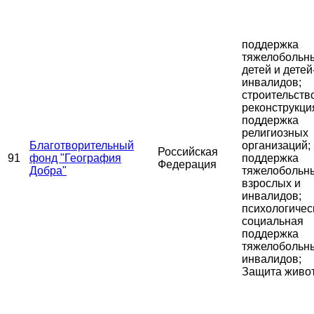
поддержка
тяжелобольн
детей и детей
инвалидов;
строительств
реконструкци
поддержка
религиозных
Благотворительный
организаций;
Российская
91
фонд "География
поддержка
Федерация
Добра"
тяжелобольн
взрослых и
инвалидов;
психологичес
социальная
поддержка
тяжелобольн
инвалидов;
Защита живо