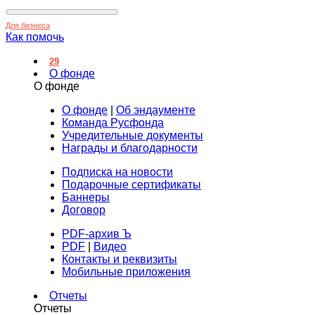
Для бизнеса
Как помочь
29
О фонде
О фонде
О фонде
|
Об эндаументе
Команда Русфонда
Учредительные документы
Награды и благодарности
Подписка на новости
Подарочные сертификаты
Баннеры
Договор
PDF-архив Ъ
PDF
|
Видео
Контакты и реквизиты
Мобильные приложения
Отчеты
Отчеты