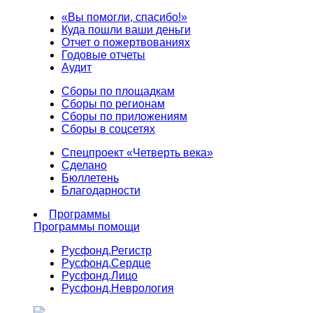
«Вы помогли, спасибо!»
Куда пошли ваши деньги
Отчет о пожертвованиях
Годовые отчеты
Аудит
Сборы по площадкам
Сборы по регионам
Сборы по приложениям
Сборы в соцсетях
Спецпроект «Четверть века»
Сделано
Бюллетень
Благодарности
Программы
Программы помощи
Русфонд.
Регистр
Русфонд.
Сердце
Русфонд.
Лицо
Русфонд.
Неврология