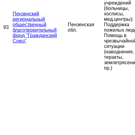
учреждений
(больницы,
Пензенский
хосписы,
региональный
мед.центры);
общественный
Пензенская
Поддержка
93
благотворительный
обл.
пожилых люд
фонд "Гражданский
Помощь в
Союз"
чрезвычайно
ситуации
(наводнения,
теракты,
землетрясени
пр.)