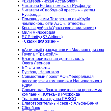
«Екатерининская Ассамблея»
Читатели Forbes помогают Русфонду
Читатели «Свободной прессы» – детям
Русфонда
Помощь детям Татарстана от «Клуба
чемпионов» сети АЗС «Татнефть»
Крылья добра («Уральские авиалинии»)
Мили милосердия
S7 Priority (S7 Airlines)
«Сказки для жизни»
«Активный гражданин» и «Миллион призов»
Группа «Трансойл»
Благотворительная деятельность
Олега Леонова
БФ «Татнефть»
Русфонд.Навигатор
Совместный проект АО «Федеральная
пассажирская компания» и Национального
РДКМ
Совместная благотворительная программа
компании «Ютека» и Русфонда
Транспортная группа FESCO
Благотворительный сервис Альфа-Банка
Сбербанк