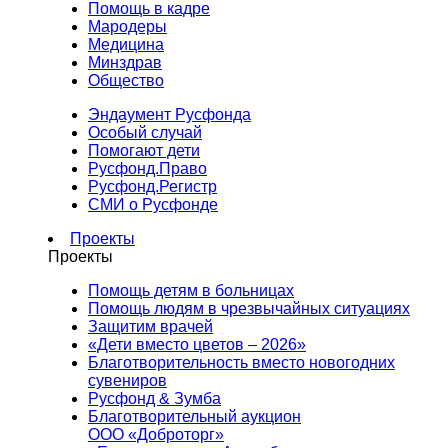
Помощь в кадре
Мародеры
Медицина
Минздрав
Общество
Эндаумент Русфонда
Особый случай
Помогают дети
Русфонд.Право
Русфонд.Регистр
СМИ о Русфонде
Проекты
Проекты
Помощь детям в больницах
Помощь людям в чрезвычайных ситуациях
Защитим врачей
«Дети вместо цветов – 2026»
Благотворительность вместо новогодних
сувениров
Русфонд & Зумба
Благотворительный аукцион
ООО «Доброторг»