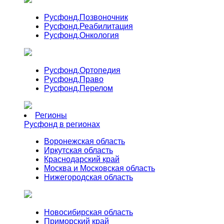
Русфонд.
Позвоночник
Русфонд.
Реабилитация
Русфонд.
Онкология
Русфонд.
Ортопедия
Русфонд.
Право
Русфонд.
Перелом
Регионы
Русфонд в регионах
Воронежская область
Иркутская область
Краснодарский край
Москва и Московская область
Нижегородская область
Новосибирская область
Приморский край