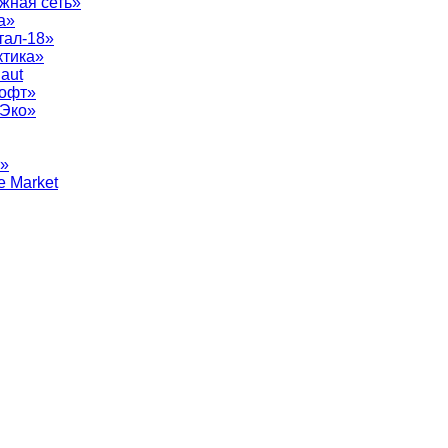
жная сеть»
а»
тал-18»
ктика»
aut
софт»
рЭко»
т»
e Market