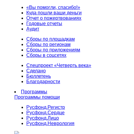
«Вы помогли, спасибо!»
Куда пошли ваши деньги
Отчет о пожертвованиях
Годовые отчеты
Аудит
Сборы по площадкам
Сборы по регионам
Сборы по приложениям
Сборы в соцсетях
Спецпроект «Четверть века»
Сделано
Бюллетень
Благодарности
Программы
Программы помощи
Русфонд.
Регистр
Русфонд.
Сердце
Русфонд.
Лицо
Русфонд.
Неврология