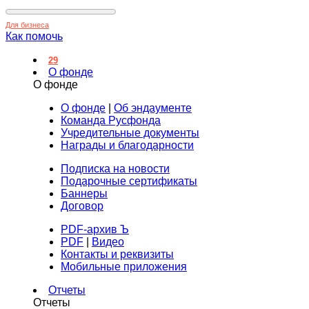
Для бизнеса
Как помочь
29
О фонде
О фонде
О фонде
|
Об эндаументе
Команда Русфонда
Учредительные документы
Награды и благодарности
Подписка на новости
Подарочные сертификаты
Баннеры
Договор
PDF-архив Ъ
PDF
|
Видео
Контакты и реквизиты
Мобильные приложения
Отчеты
Отчеты