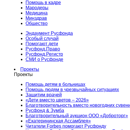
Помощь в кадре
Мародеры
Медицина
Минздрав
Общество
Эндаумент Русфонда
Особый случай
Помогают дети
Русфонд.Право
Русфонд.Регистр
СМИ о Русфонде
Проекты
Проекты
Помощь детям в больницах
Помощь людям в чрезвычайных ситуациях
Защитим врачей
«Дети вместо цветов – 2026»
Благотворительность вместо новогодних сувен
Русфонд & Зумба
Благотворительный аукцион ООО «Доброторг»
«Екатерининская Ассамблея»
Читатели Forbes помогают Русфонду