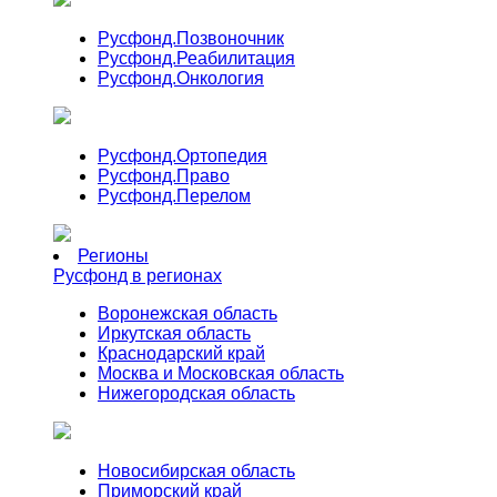
Русфонд.
Позвоночник
Русфонд.
Реабилитация
Русфонд.
Онкология
Русфонд.
Ортопедия
Русфонд.
Право
Русфонд.
Перелом
Регионы
Русфонд в регионах
Воронежская область
Иркутская область
Краснодарский край
Москва и Московская область
Нижегородская область
Новосибирская область
Приморский край