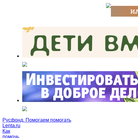
Русфонд. Помогаем помогать
Lenta.ru
Как
помочь