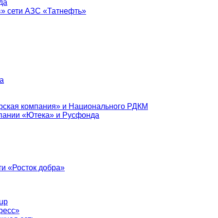
да
в» сети АЗС «Татнефть»
а
рская компания» и Национального РДКМ
пании «Ютека» и Русфонда
и «Росток добра»
up
ресс»