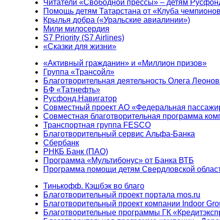
Читатели «Свободной прессы» – детям Русфон
Помощь детям Татарстана от «Клуба чемпионо
Крылья добра («Уральские авиалинии»)
Мили милосердия
S7 Priority (S7 Airlines)
«Сказки для жизни»
«Активный гражданин» и «Миллион призов»
Группа «Трансойл»
Благотворительная деятельность Олега Леонов
БФ «Татнефть»
Русфонд.Навигатор
Совместный проект АО «Федеральная пассажи
Совместная благотворительная программа ком
Транспортная группа FESCO
Благотворительный сервис Альфа-Банка
Сбербанк
РНКБ Банк (ПАО)
Программа «Мультибонус» от Банка ВТБ
Программа помощи детям Свердловской област
Тинькофф. Кэшбэк во благо
Благотворительный проект портала mos.ru
Благотворительный проект компании Indoor Gro
Благотворительные программы ГК «Кредитэксп