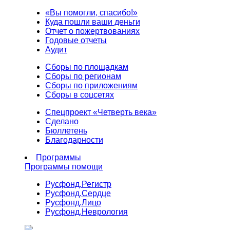
«Вы помогли, спасибо!»
Куда пошли ваши деньги
Отчет о пожертвованиях
Годовые отчеты
Аудит
Сборы по площадкам
Сборы по регионам
Сборы по приложениям
Сборы в соцсетях
Спецпроект «Четверть века»
Сделано
Бюллетень
Благодарности
Программы
Программы помощи
Русфонд.
Регистр
Русфонд.
Сердце
Русфонд.
Лицо
Русфонд.
Неврология