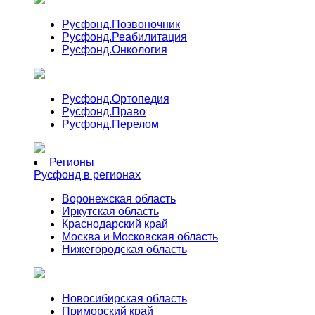
Русфонд.
Позвоночник
Русфонд.
Реабилитация
Русфонд.
Онкология
Русфонд.
Ортопедия
Русфонд.
Право
Русфонд.
Перелом
Регионы
Русфонд в регионах
Воронежская область
Иркутская область
Краснодарский край
Москва и Московская область
Нижегородская область
Новосибирская область
Приморский край