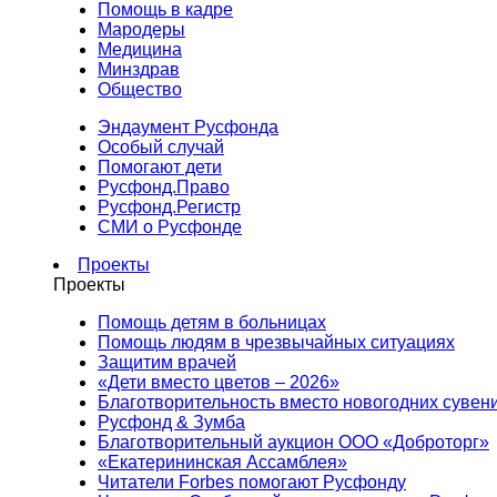
Помощь в кадре
Мародеры
Медицина
Минздрав
Общество
Эндаумент Русфонда
Особый случай
Помогают дети
Русфонд.Право
Русфонд.Регистр
СМИ о Русфонде
Проекты
Проекты
Помощь детям в больницах
Помощь людям в чрезвычайных ситуациях
Защитим врачей
«Дети вместо цветов – 2026»
Благотворительность вместо новогодних сувен
Русфонд & Зумба
Благотворительный аукцион ООО «Доброторг»
«Екатерининская Ассамблея»
Читатели Forbes помогают Русфонду