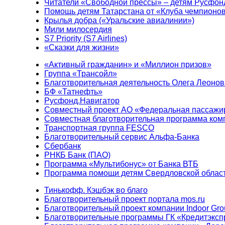
Читатели «Свободной прессы» – детям Русфон
Помощь детям Татарстана от «Клуба чемпионо
Крылья добра («Уральские авиалинии»)
Мили милосердия
S7 Priority (S7 Airlines)
«Сказки для жизни»
«Активный гражданин» и «Миллион призов»
Группа «Трансойл»
Благотворительная деятельность Олега Леонов
БФ «Татнефть»
Русфонд.Навигатор
Совместный проект АО «Федеральная пассажи
Совместная благотворительная программа ком
Транспортная группа FESCO
Благотворительный сервис Альфа-Банка
Сбербанк
РНКБ Банк (ПАО)
Программа «Мультибонус» от Банка ВТБ
Программа помощи детям Свердловской област
Тинькофф. Кэшбэк во благо
Благотворительный проект портала mos.ru
Благотворительный проект компании Indoor Gro
Благотворительные программы ГК «Кредитэксп