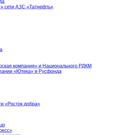
да
в» сети АЗС «Татнефть»
а
рская компания» и Национального РДКМ
пании «Ютека» и Русфонда
и «Росток добра»
up
ресс»