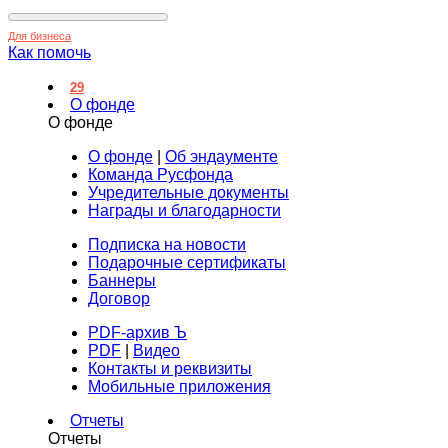
Для бизнеса
Как помочь
29
О фонде
О фонде
О фонде
|
Об эндаументе
Команда Русфонда
Учредительные документы
Награды и благодарности
Подписка на новости
Подарочные сертификаты
Баннеры
Договор
PDF-архив Ъ
PDF
|
Видео
Контакты и реквизиты
Мобильные приложения
Отчеты
Отчеты