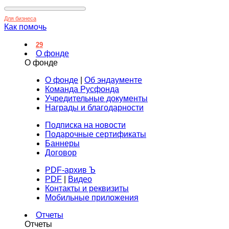
Для бизнеса
Как помочь
29
О фонде
О фонде
О фонде
|
Об эндаументе
Команда Русфонда
Учредительные документы
Награды и благодарности
Подписка на новости
Подарочные сертификаты
Баннеры
Договор
PDF-архив Ъ
PDF
|
Видео
Контакты и реквизиты
Мобильные приложения
Отчеты
Отчеты