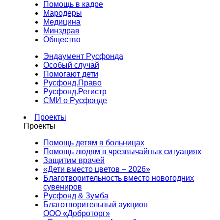
Помощь в кадре
Мародеры
Медицина
Минздрав
Общество
Эндаумент Русфонда
Особый случай
Помогают дети
Русфонд.Право
Русфонд.Регистр
СМИ о Русфонде
Проекты
Проекты
Помощь детям в больницах
Помощь людям в чрезвычайных ситуациях
Защитим врачей
«Дети вместо цветов – 2026»
Благотворительность вместо новогодних
сувениров
Русфонд & Зумба
Благотворительный аукцион
ООО «Доброторг»