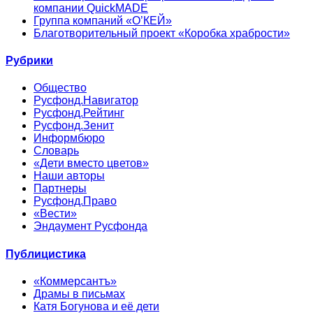
компании QuickMADE
Группа компаний «О’КЕЙ»
Благотворительный проект «Коробка храбрости»
Рубрики
Общество
Русфонд.Навигатор
Русфонд.Рейтинг
Русфонд.Зенит
Информбюро
Словарь
«Дети вместо цветов»
Наши авторы
Партнеры
Русфонд.Право
«Вести»
Эндаумент Русфонда
Публицистика
«Коммерсантъ»
Драмы в письмах
Катя Богунова и её дети