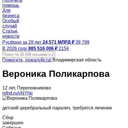
Получить
помощь
Для
бизнеса
Особый
случай
Статьи,
новости
Русфонд за 29 лет
24,571 МЛРД ₽
39 799
В 2026 году
885 516 006 ₽
2154
Помогите, пожалуйста!
Владимирская область
Вероника Поликарпова
12 лет, Переложниково
rsfnd.ru/vNYhp
детский церебральный паралич, требуется лечение
Сбор
завершен
Собрано