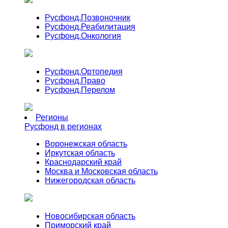
Русфонд.
Позвоночник
Русфонд.
Реабилитация
Русфонд.
Онкология
Русфонд.
Ортопедия
Русфонд.
Право
Русфонд.
Перелом
Регионы
Русфонд в регионах
Воронежская область
Иркутская область
Краснодарский край
Москва и Московская область
Нижегородская область
Новосибирская область
Приморский край