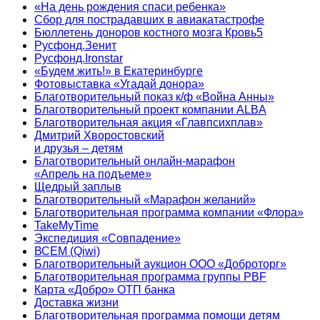
«На день рождения спаси ребенка»
Сбор для пострадавших в авиакатастрофе
Бюллетень доноров костного мозга Кровь5
Русфонд.Зенит
Русфонд.Ironstar
«Будем жить!» в Екатеринбурге
Фотовыставка «Угадай донора»
Благотворительный показ к/ф «Война Анны»
Благотворительный проект компании ALBA
Благотворительная акция «Главпсихплав»
Дмитрий Хворостовский
и друзья – детям
Благотворительный онлайн‑марафон
«Апрель на подъеме»
Щедрый заплыв
Благотворительный «Марафон желаний»
Благотворительная программа компании «Флора»
TakeMyTime
Экспедиция «Совпадение»
ВСЕМ (Qiwi)
Благотворительный аукцион ООО «Доброторг»
Благотворительная программа группы PBF
Карта «Добро» ОТП банка
Доставка жизни
Благотворительная программа помощи детям