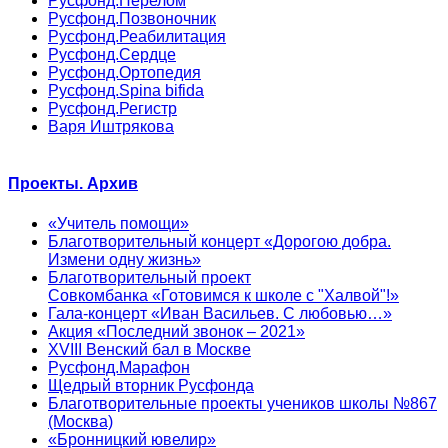
Русфонд.Перелом
Русфонд.Позвоночник
Русфонд.Реабилитация
Русфонд.Сердце
Русфонд.Ортопедия
Русфонд.Spina bifida
Русфонд.Регистр
Варя Иштрякова
Проекты. Архив
«Учитель помощи»
Благотворительный концерт «Дорогою добра.
Измени одну жизнь»
Благотворительный проект
Совкомбанка «Готовимся к школе с "Халвой"!»
Гала-концерт «Иван Васильев. С любовью…»
Акция «Последний звонок – 2021»
XVIII Венский бал в Москве
Русфонд.Марафон
Щедрый вторник Русфонда
Благотворительные проекты учеников школы №867
(Москва)
«Бронницкий ювелир»