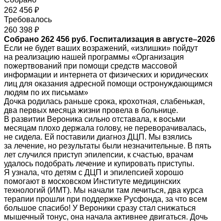
262 456 ₽
Требовалось
260 398 ₽
Собрано 262 456 руб. Госпитализация в августе–2026
Если не будет ваших возражений, «излишки» пойдут
на реализацию нашей программы «Организация
пожертвований при помощи средств массовой
информации и интернета от физических и юридических
лиц для оказания адресной помощи остронуждающимся
людям по их письмам»
Дочка родилась раньше срока, крохотная, слабенькая,
два первых месяца жизни провела в больнице.
В развитии Вероника сильно отставала, к восьми
месяцам плохо держала голову, не переворачивалась,
не сидела. Ей поставили диагноз ДЦП. Мы взялись
за лечение, но результаты были незначительные. В пять
лет случился приступ эпилепсии, к счастью, врачам
удалось подобрать лечение и купировать приступы.
Я узнала, что детям с ДЦП и эпилепсией хорошо
помогают в московском Институте медицинских
технологий (ИМТ). Мы начали там лечиться, два курса
терапии прошли при поддержке Русфонда, за что всем
большое спасибо! У Вероники сразу стал снижаться
мышечный тонус, она начала активнее двигаться. Дочь