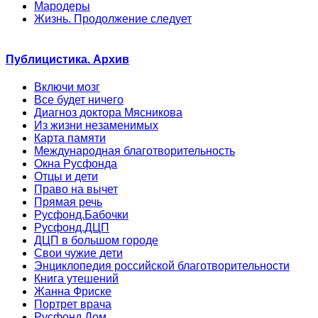
Мародеры
Жизнь. Продолжение следует
Публицистика. Архив
Включи мозг
Все будет ничего
Диагноз доктора Мясникова
Из жизни незаменимых
Карта памяти
Международная благотворительность
Окна Русфонда
Отцы и дети
Право на вычет
Прямая речь
Русфонд.Бабочки
Русфонд.ДЦП
ДЦП в большом городе
Свои чужие дети
Энциклопедия российской благотворительности
Книга утешений
Жанна Фриске
Портрет врача
Русфонд.Дом