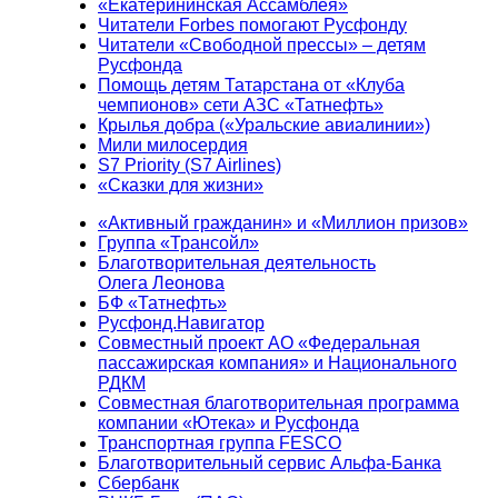
«Екатерининская Ассамблея»
Читатели Forbes помогают Русфонду
Читатели «Свободной прессы» – детям
Русфонда
Помощь детям Татарстана от «Клуба
чемпионов» сети АЗС «Татнефть»
Крылья добра («Уральские авиалинии»)
Мили милосердия
S7 Priority (S7 Airlines)
«Сказки для жизни»
«Активный гражданин» и «Миллион призов»
Группа «Трансойл»
Благотворительная деятельность
Олега Леонова
БФ «Татнефть»
Русфонд.Навигатор
Совместный проект АО «Федеральная
пассажирская компания» и Национального
РДКМ
Совместная благотворительная программа
компании «Ютека» и Русфонда
Транспортная группа FESCO
Благотворительный сервис Альфа-Банка
Сбербанк