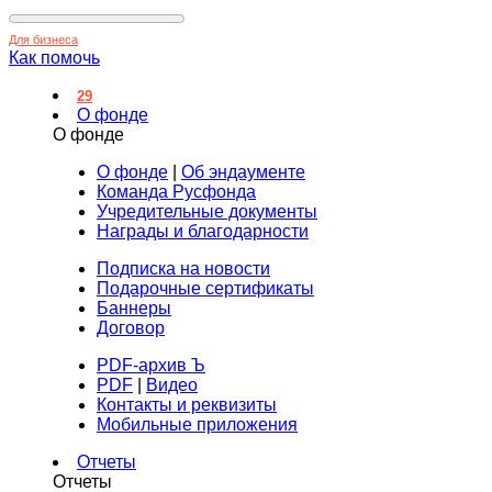
Для бизнеса
Как помочь
29
О фонде
О фонде
О фонде
|
Об эндаументе
Команда Русфонда
Учредительные документы
Награды и благодарности
Подписка на новости
Подарочные сертификаты
Баннеры
Договор
PDF-архив Ъ
PDF
|
Видео
Контакты и реквизиты
Мобильные приложения
Отчеты
Отчеты