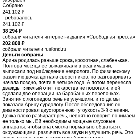
Собрано
241 102 ₽
Требовалось
241 102 ₽
38 294 ₽
собрали читатели интернет-издания «Свободная пресса»
202 808 ₽
собрали читатели rusfond.ru
Деньги собраны
Арина родилась раньше срока, крохотная, слабенькая.
Полтора месяца ее выхаживали в реанимации,
выписали под наблюдение невролога. По физическому
развитию дочка догнала сверстников, но разговаривать
начала поздно, почти в четыре года. А потом перенесла
дважды тяжелый отит, лекарства не помогали, и ей
сделали две операции на барабанных перепонках.
Занятия с логопедом речь не улучшили, и тогда мы
показали Арину сурдологу. После обследования он
диагностировал двустороннюю тугоухость 3-й степени.
Дочка плохо разбирает речь, невнятно говорит, понимаем
ее только мы. Ей необходимы мощные слуховые
аппараты, чтобы она смогла нормально общаться с
окружающими, различать все звуки и улучшить речь. Это
очень важно, ведь в этом году Ариша стала