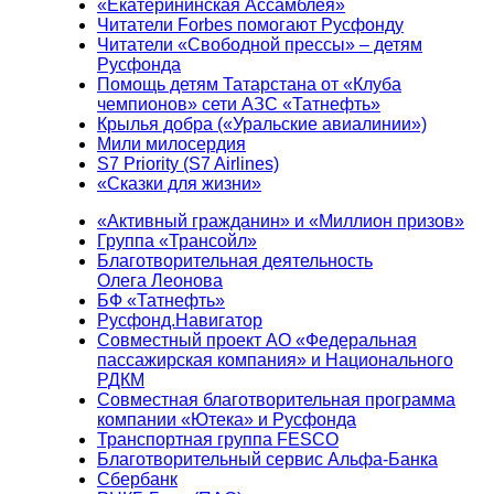
«Екатерининская Ассамблея»
Читатели Forbes помогают Русфонду
Читатели «Свободной прессы» – детям
Русфонда
Помощь детям Татарстана от «Клуба
чемпионов» сети АЗС «Татнефть»
Крылья добра («Уральские авиалинии»)
Мили милосердия
S7 Priority (S7 Airlines)
«Сказки для жизни»
«Активный гражданин» и «Миллион призов»
Группа «Трансойл»
Благотворительная деятельность
Олега Леонова
БФ «Татнефть»
Русфонд.Навигатор
Совместный проект АО «Федеральная
пассажирская компания» и Национального
РДКМ
Совместная благотворительная программа
компании «Ютека» и Русфонда
Транспортная группа FESCO
Благотворительный сервис Альфа-Банка
Сбербанк