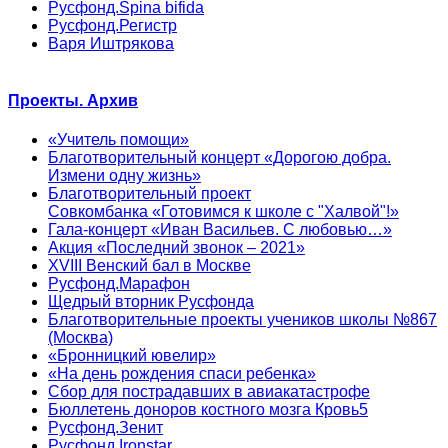
Русфонд.Spina bifida
Русфонд.Регистр
Варя Иштрякова
Проекты. Архив
«Учитель помощи»
Благотворительный концерт «Дорогою добра.
Измени одну жизнь»
Благотворительный проект
Совкомбанка «Готовимся к школе с "Халвой"!»
Гала-концерт «Иван Васильев. С любовью…»
Акция «Последний звонок – 2021»
XVIII Венский бал в Москве
Русфонд.Марафон
Щедрый вторник Русфонда
Благотворительные проекты учеников школы №867
(Москва)
«Бронницкий ювелир»
«На день рождения спаси ребенка»
Сбор для пострадавших в авиакатастрофе
Бюллетень доноров костного мозга Кровь5
Русфонд.Зенит
Русфонд.Ironstar