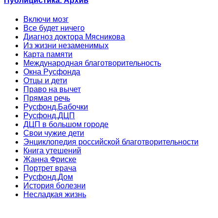
Публицистика. Архив
Включи мозг
Все будет ничего
Диагноз доктора Мясникова
Из жизни незаменимых
Карта памяти
Международная благотворительность
Окна Русфонда
Отцы и дети
Право на вычет
Прямая речь
Русфонд.Бабочки
Русфонд.ДЦП
ДЦП в большом городе
Свои чужие дети
Энциклопедия российской благотворительности
Книга утешений
Жанна Фриске
Портрет врача
Русфонд.Дом
История болезни
Несладкая жизнь