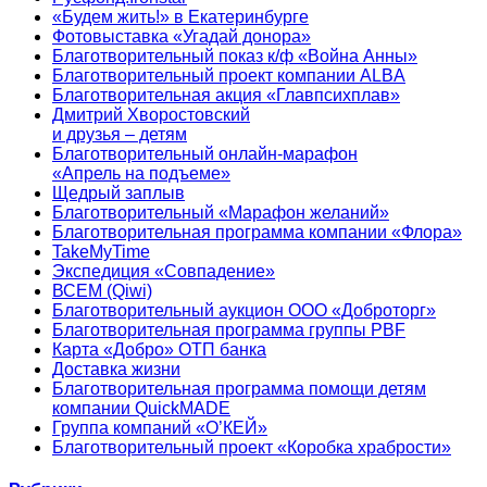
«Будем жить!» в Екатеринбурге
Фотовыставка «Угадай донора»
Благотворительный показ к/ф «Война Анны»
Благотворительный проект компании ALBA
Благотворительная акция «Главпсихплав»
Дмитрий Хворостовский
и друзья – детям
Благотворительный онлайн‑марафон
«Апрель на подъеме»
Щедрый заплыв
Благотворительный «Марафон желаний»
Благотворительная программа компании «Флора»
TakeMyTime
Экспедиция «Совпадение»
ВСЕМ (Qiwi)
Благотворительный аукцион ООО «Доброторг»
Благотворительная программа группы PBF
Карта «Добро» ОТП банка
Доставка жизни
Благотворительная программа помощи детям
компании QuickMADE
Группа компаний «О’КЕЙ»
Благотворительный проект «Коробка храбрости»