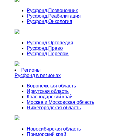
Русфонд.
Позвоночник
Русфонд.
Реабилитация
Русфонд.
Онкология
Русфонд.
Ортопедия
Русфонд.
Право
Русфонд.
Перелом
Регионы
Русфонд в регионах
Воронежская область
Иркутская область
Краснодарский край
Москва и Московская область
Нижегородская область
Новосибирская область
Приморский край