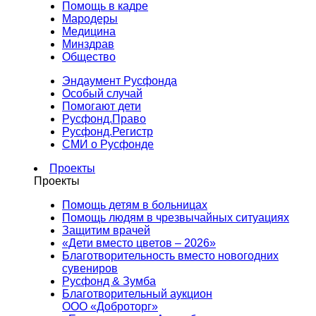
Помощь в кадре
Мародеры
Медицина
Минздрав
Общество
Эндаумент Русфонда
Особый случай
Помогают дети
Русфонд.Право
Русфонд.Регистр
СМИ о Русфонде
Проекты
Проекты
Помощь детям в больницах
Помощь людям в чрезвычайных ситуациях
Защитим врачей
«Дети вместо цветов – 2026»
Благотворительность вместо новогодних
сувениров
Русфонд & Зумба
Благотворительный аукцион
ООО «Доброторг»