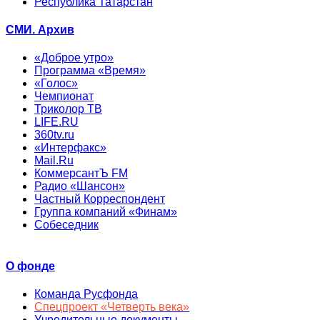
Республика Татарстан
СМИ. Архив
«Доброе утро»
Программа «Время»
«Голос»
Чемпионат
Триколор ТВ
LIFE.RU
360tv.ru
«Интерфакс»
Mail.Ru
КоммерсантЪ FM
Радио «Шансон»
Частный Корреспондент
Группа компаний «Финам»
Собеседник
О фонде
Команда Русфонда
Спецпроект «Четверть века»
Учредительные документы