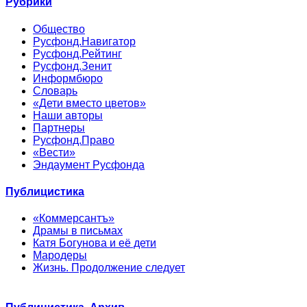
Рубрики
Общество
Русфонд.Навигатор
Русфонд.Рейтинг
Русфонд.Зенит
Информбюро
Словарь
«Дети вместо цветов»
Наши авторы
Партнеры
Русфонд.Право
«Вести»
Эндаумент Русфонда
Публицистика
«Коммерсантъ»
Драмы в письмах
Катя Богунова и её дети
Мародеры
Жизнь. Продолжение следует