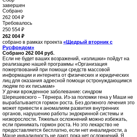
завершен
Собрано
262 004 ₽
Требовалось
250 554 ₽
262 004 ₽
собрано в рамках проекта
«Щедрый вторник с
Русфондом»
Собрано 262 004 руб.
Если не будет ваших возражений, «излишки» пойдут на
реализацию нашей программы «Организация
пожертвований при помощи средств массовой
информации и интернета от физических и юридических
лиц для оказания адресной помощи остронуждающимся
людям по их письмам»
У дочки врожденное заболевание: синдром
Шерешевского – Тёрнера. Из-за поломки гена у Маши не
вырабатывается гормон роста. Без должного лечения это
может привести к аномалиям развития внутренних
органов, нарушению работы эндокринной системы и
низкорослости. Тяжелых осложнений можно избежать,
если принимать гормон роста. Но это лекарство не
предоставляется бесплатно, если нет инвалидности, а
Маше инвалидность не дают, пока нет осложнений. Я