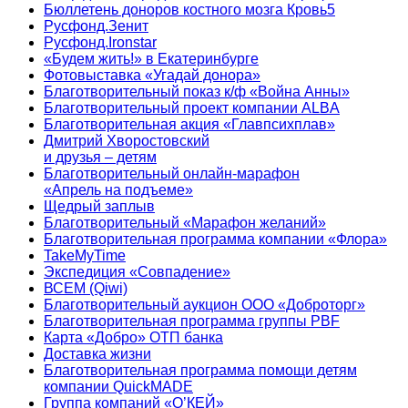
Бюллетень доноров костного мозга Кровь5
Русфонд.Зенит
Русфонд.Ironstar
«Будем жить!» в Екатеринбурге
Фотовыставка «Угадай донора»
Благотворительный показ к/ф «Война Анны»
Благотворительный проект компании ALBA
Благотворительная акция «Главпсихплав»
Дмитрий Хворостовский
и друзья – детям
Благотворительный онлайн‑марафон
«Апрель на подъеме»
Щедрый заплыв
Благотворительный «Марафон желаний»
Благотворительная программа компании «Флора»
TakeMyTime
Экспедиция «Совпадение»
ВСЕМ (Qiwi)
Благотворительный аукцион ООО «Доброторг»
Благотворительная программа группы PBF
Карта «Добро» ОТП банка
Доставка жизни
Благотворительная программа помощи детям
компании QuickMADE
Группа компаний «О’КЕЙ»