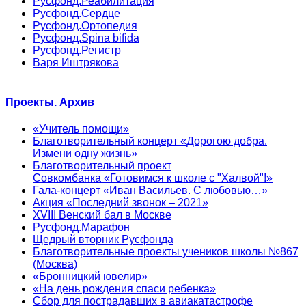
Русфонд.Реабилитация
Русфонд.Сердце
Русфонд.Ортопедия
Русфонд.Spina bifida
Русфонд.Регистр
Варя Иштрякова
Проекты. Архив
«Учитель помощи»
Благотворительный концерт «Дорогою добра.
Измени одну жизнь»
Благотворительный проект
Совкомбанка «Готовимся к школе с "Халвой"!»
Гала-концерт «Иван Васильев. С любовью…»
Акция «Последний звонок – 2021»
XVIII Венский бал в Москве
Русфонд.Марафон
Щедрый вторник Русфонда
Благотворительные проекты учеников школы №867
(Москва)
«Бронницкий ювелир»
«На день рождения спаси ребенка»
Сбор для пострадавших в авиакатастрофе