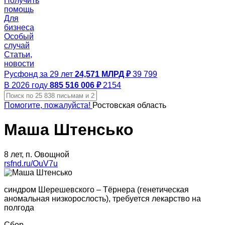
Получить
помощь
Для
бизнеса
Особый
случай
Статьи,
новости
Русфонд за 29 лет
24,571 МЛРД ₽
39 799
В 2026 году
885 516 006 ₽
2154
Помогите, пожалуйста!
Ростовская область
Маша Штенсько
8 лет, п. Овощной
rsfnd.ru/OuV7u
синдром Шерешевского – Тёрнера (генетическая
аномальная низкорослость), требуется лекарство на
полгода
Сбор