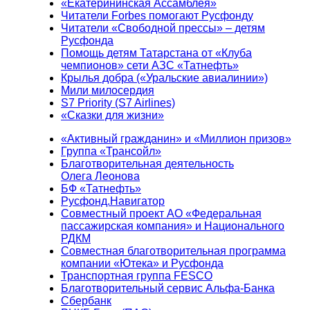
«Екатерининская Ассамблея»
Читатели Forbes помогают Русфонду
Читатели «Свободной прессы» – детям
Русфонда
Помощь детям Татарстана от «Клуба
чемпионов» сети АЗС «Татнефть»
Крылья добра («Уральские авиалинии»)
Мили милосердия
S7 Priority (S7 Airlines)
«Сказки для жизни»
«Активный гражданин» и «Миллион призов»
Группа «Трансойл»
Благотворительная деятельность
Олега Леонова
БФ «Татнефть»
Русфонд.Навигатор
Совместный проект АО «Федеральная
пассажирская компания» и Национального
РДКМ
Совместная благотворительная программа
компании «Ютека» и Русфонда
Транспортная группа FESCO
Благотворительный сервис Альфа-Банка
Сбербанк