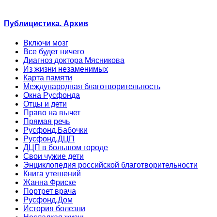
Публицистика. Архив
Включи мозг
Все будет ничего
Диагноз доктора Мясникова
Из жизни незаменимых
Карта памяти
Международная благотворительность
Окна Русфонда
Отцы и дети
Право на вычет
Прямая речь
Русфонд.Бабочки
Русфонд.ДЦП
ДЦП в большом городе
Свои чужие дети
Энциклопедия российской благотворительности
Книга утешений
Жанна Фриске
Портрет врача
Русфонд.Дом
История болезни