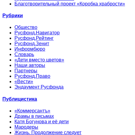
Благотворительный проект «Коробка храбрости»
Рубрики
Общество
Русфонд.Навигатор
Русфонд.Рейтинг
Русфонд.Зенит
Информбюро
Словарь
«Дети вместо цветов»
Наши авторы
Партнеры
Русфонд.Право
«Вести»
Эндаумент Русфонда
Публицистика
«Коммерсантъ»
Драмы в письмах
Катя Богунова и её дети
Мародеры
Жизнь. Продолжение следует