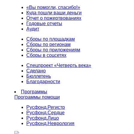
«Вы помогли, спасибо!»
Куда пошли ваши деньги
Отчет о пожертвованиях
Годовые отчеты
Аудит
Сборы по площадкам
Сборы по регионам
Сборы по приложениям
Сборы в соцсетях
Спецпроект «Четверть века»
Сделано
Бюллетень
Благодарности
Программы
Программы помощи
Русфонд.
Регистр
Русфонд.
Сердце
Русфонд.
Лицо
Русфонд.
Неврология