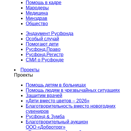
Помощь в кадре
Мародеры
Медицина
Минздрав
Общество
Эндаумент Русфонда
Особый случай
Помогают дети
Русфонд.Право
Русфонд.Регистр
СМИ о Русфонде
Проекты
Проекты
Помощь детям в больницах
Помощь людям в чрезвычайных ситуациях
Защитим врачей
«Дети вместо цветов – 2026»
Благотворительность вместо новогодних
сувениров
Русфонд & Зумба
Благотворительный аукцион
ООО «Доброторг»