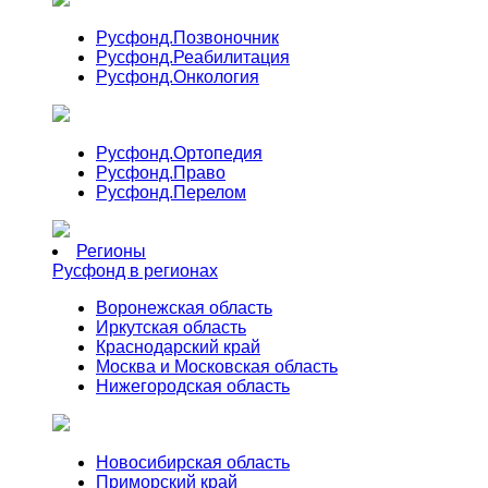
Русфонд.
Позвоночник
Русфонд.
Реабилитация
Русфонд.
Онкология
Русфонд.
Ортопедия
Русфонд.
Право
Русфонд.
Перелом
Регионы
Русфонд в регионах
Воронежская область
Иркутская область
Краснодарский край
Москва и Московская область
Нижегородская область
Новосибирская область
Приморский край