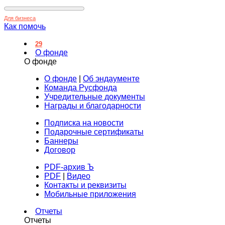
Для бизнеса
Как помочь
29
О фонде
О фонде
О фонде
|
Об эндаументе
Команда Русфонда
Учредительные документы
Награды и благодарности
Подписка на новости
Подарочные сертификаты
Баннеры
Договор
PDF-архив Ъ
PDF
|
Видео
Контакты и реквизиты
Мобильные приложения
Отчеты
Отчеты