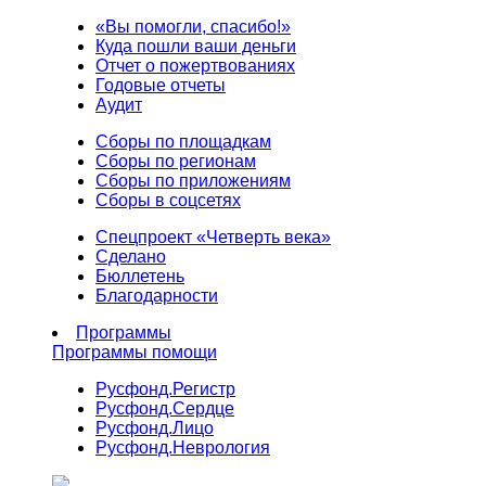
«Вы помогли, спасибо!»
Куда пошли ваши деньги
Отчет о пожертвованиях
Годовые отчеты
Аудит
Сборы по площадкам
Сборы по регионам
Сборы по приложениям
Сборы в соцсетях
Спецпроект «Четверть века»
Сделано
Бюллетень
Благодарности
Программы
Программы помощи
Русфонд.
Регистр
Русфонд.
Сердце
Русфонд.
Лицо
Русфонд.
Неврология