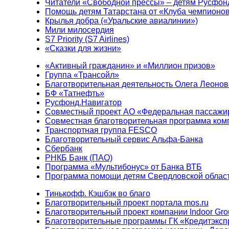
Читатели «Свободной прессы» – детям Русфон
Помощь детям Татарстана от «Клуба чемпионо
Крылья добра («Уральские авиалинии»)
Мили милосердия
S7 Priority (S7 Airlines)
«Сказки для жизни»
«Активный гражданин» и «Миллион призов»
Группа «Трансойл»
Благотворительная деятельность Олега Леонов
БФ «Татнефть»
Русфонд.Навигатор
Совместный проект АО «Федеральная пассажи
Совместная благотворительная программа ком
Транспортная группа FESCO
Благотворительный сервис Альфа-Банка
Сбербанк
РНКБ Банк (ПАО)
Программа «Мультибонус» от Банка ВТБ
Программа помощи детям Свердловской област
Тинькофф. Кэшбэк во благо
Благотворительный проект портала mos.ru
Благотворительный проект компании Indoor Gro
Благотворительные программы ГК «Кредитэксп