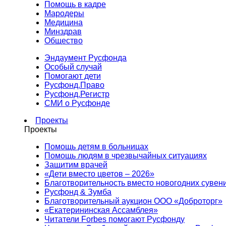
Помощь в кадре
Мародеры
Медицина
Минздрав
Общество
Эндаумент Русфонда
Особый случай
Помогают дети
Русфонд.Право
Русфонд.Регистр
СМИ о Русфонде
Проекты
Проекты
Помощь детям в больницах
Помощь людям в чрезвычайных ситуациях
Защитим врачей
«Дети вместо цветов – 2026»
Благотворительность вместо новогодних сувен
Русфонд & Зумба
Благотворительный аукцион ООО «Доброторг»
«Екатерининская Ассамблея»
Читатели Forbes помогают Русфонду