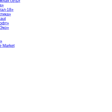
жная сеть»
а»
тал-18»
ктика»
aut
софт»
рЭко»
т»
e Market