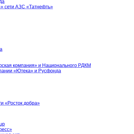
да
в» сети АЗС «Татнефть»
а
рская компания» и Национального РДКМ
пании «Ютека» и Русфонда
и «Росток добра»
up
ресс»