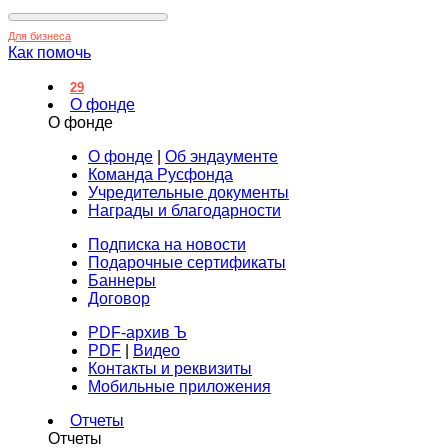
Для бизнеса
Как помочь
29
О фонде
О фонде
О фонде
|
Об эндаументе
Команда Русфонда
Учредительные документы
Награды и благодарности
Подписка на новости
Подарочные сертификаты
Баннеры
Договор
PDF-архив Ъ
PDF
|
Видео
Контакты и реквизиты
Мобильные приложения
Отчеты
Отчеты