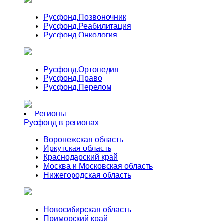
Русфонд.
Позвоночник
Русфонд.
Реабилитация
Русфонд.
Онкология
Русфонд.
Ортопедия
Русфонд.
Право
Русфонд.
Перелом
Регионы
Русфонд в регионах
Воронежская область
Иркутская область
Краснодарский край
Москва и Московская область
Нижегородская область
Новосибирская область
Приморский край